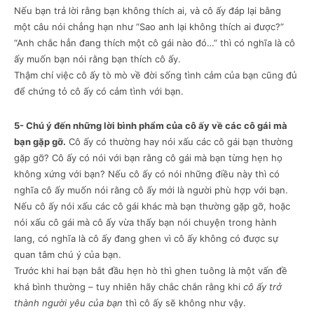
Nếu bạn trả lời rằng bạn không thích ai, và cô ấy đáp lại bằng
một câu nói chẳng hạn như “Sao anh lại không thích ai được?”
“Anh chắc hẳn đang thích một cô gái nào đó…” thì có nghĩa là cô
ấy muốn bạn nói rằng bạn thích cô ấy.
Thậm chí việc cô ấy tò mò về đời sống tình cảm của bạn cũng đủ
để chứng tỏ cô ấy có cảm tình với bạn.
5- Chú ý đến những lời bình phẩm của cô ấy về các cô gái mà
bạn gặp gỡ.
Cô ấy có thường hay nói xấu các cô gái bạn thường
gặp gỡ? Cô ấy có nói với bạn rằng cô gái mà bạn từng hẹn họ
không xứng với bạn? Nếu cô ấy có nói những điều này thì có
nghĩa cô ấy muốn nói rằng cô ấy mới là người phù hợp với bạn.
Nếu cô ấy nói xấu các cô gái khác mà bạn thường gặp gỡ, hoặc
nói xấu cô gái mà cô ấy vừa thấy bạn nói chuyện trong hành
lang, có nghĩa là cô ấy đang ghen vì cô ấy không có được sự
quan tâm chú ý của bạn.
Trước khi hai bạn bắt đầu hẹn hò thì ghen tuông là một vấn đề
khá bình thường – tuy nhiên hãy chắc chắn rằng khi
cô ấy trở
thành người yêu của bạn
thì cô ấy sẽ không như vậy.