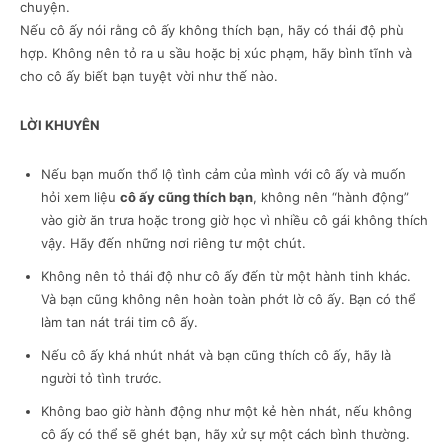
chuyện.
Nếu cô ấy nói rằng cô ấy không thích bạn, hãy có thái độ phù
hợp. Không nên tỏ ra u sầu hoặc bị xúc phạm, hãy bình tĩnh và
cho cô ấy biết bạn tuyệt vời như thế nào.
LỜI KHUYÊN
Nếu bạn muốn thổ lộ tình cảm của mình với cô ấy và muốn
hỏi xem liệu
cô ấy cũng thích bạn
, không nên “hành động”
vào giờ ăn trưa hoặc trong giờ học vì nhiều cô gái không thích
vậy. Hãy đến những nơi riêng tư một chút.
Không nên tỏ thái độ như cô ấy đến từ một hành tinh khác.
Và bạn cũng không nên hoàn toàn phớt lờ cô ấy. Bạn có thể
làm tan nát trái tim cô ấy.
Nếu cô ấy khá nhút nhát và bạn cũng thích cô ấy, hãy là
người tỏ tình trước.
Không bao giờ hành động như một kẻ hèn nhát, nếu không
cô ấy có thể sẽ ghét bạn, hãy xử sự một cách bình thường.