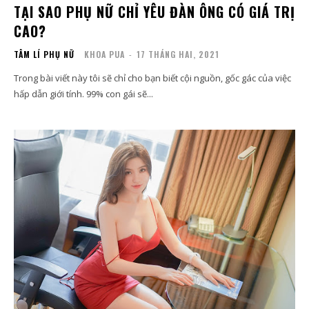
TẠI SAO PHỤ NỮ CHỈ YÊU ĐÀN ÔNG CÓ GIÁ TRỊ
CAO?
TÂM LÍ PHỤ NỮ
KHOA PUA
-
17 THÁNG HAI, 2021
Trong bài viết này tôi sẽ chỉ cho bạn biết cội nguồn, gốc gác của việc
hấp dẫn giới tính. 99% con gái sẽ...