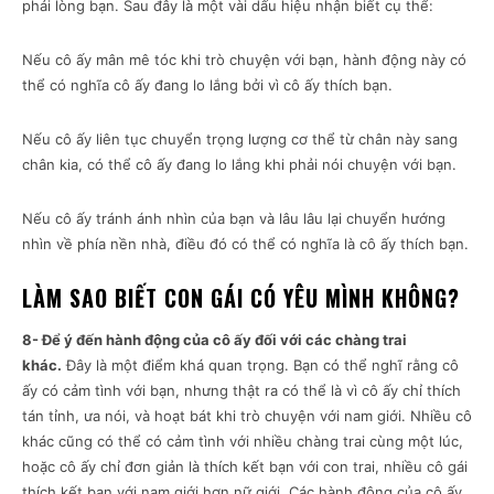
phải lòng bạn. Sau đây là một vài dấu hiệu nhận biết cụ thể:
Nếu cô ấy mân mê tóc khi trò chuyện với bạn, hành động này có
thể có nghĩa cô ấy đang lo lắng bởi vì cô ấy thích bạn.
Nếu cô ấy liên tục chuyển trọng lượng cơ thể từ chân này sang
chân kia, có thể cô ấy đang lo lắng khi phải nói chuyện với bạn.
Nếu cô ấy tránh ánh nhìn của bạn và lâu lâu lại chuyển hướng
nhìn về phía nền nhà, điều đó có thể có nghĩa là cô ấy thích bạn.
LÀM SAO BIẾT CON GÁI CÓ YÊU MÌNH KHÔNG?
8- Để ý đến hành động của cô ấy đối với các chàng trai
khác.
Đây là một điểm khá quan trọng. Bạn có thể nghĩ rằng cô
ấy có cảm tình với bạn, nhưng thật ra có thể là vì cô ấy chỉ thích
tán tỉnh, ưa nói, và hoạt bát khi trò chuyện với nam giới. Nhiều cô
khác cũng có thể có cảm tình với nhiều chàng trai cùng một lúc,
hoặc cô ấy chỉ đơn giản là thích kết bạn với con trai, nhiều cô gái
thích kết bạn với nam giới hơn nữ giới. Các hành động của cô ấy