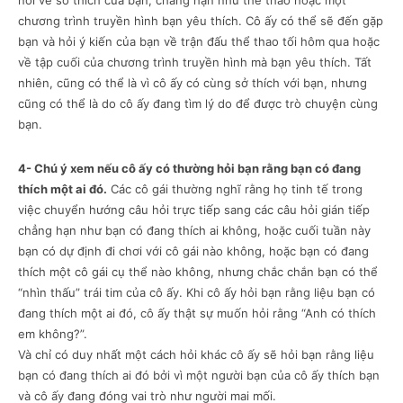
nói về sở thích của bạn, chẳng hạn như thể thao hoặc một
chương trình truyền hình bạn yêu thích. Cô ấy có thể sẽ đến gặp
bạn và hỏi ý kiến của bạn về trận đấu thể thao tối hôm qua hoặc
về tập cuối của chương trình truyền hình mà bạn yêu thích. Tất
nhiên, cũng có thể là vì cô ấy có cùng sở thích với bạn, nhưng
cũng có thể là do cô ấy đang tìm lý do để được trò chuyện cùng
bạn.
4- Chú ý xem nếu cô ấy có thường hỏi bạn rằng bạn có đang
thích một ai đó.
Các cô gái thường nghĩ rằng họ tinh tế trong
việc chuyển hướng câu hỏi trực tiếp sang các câu hỏi gián tiếp
chẳng hạn như bạn có đang thích ai không, hoặc cuối tuần này
bạn có dự định đi chơi với cô gái nào không, hoặc bạn có đang
thích một cô gái cụ thể nào không, nhưng chắc chắn bạn có thể
“nhìn thấu” trái tim của cô ấy. Khi cô ấy hỏi bạn rằng liệu bạn có
đang thích một ai đó, cô ấy thật sự muốn hỏi rằng “Anh có thích
em không?”.
Và chỉ có duy nhất một cách hỏi khác cô ấy sẽ hỏi bạn rằng liệu
bạn có đang thích ai đó bởi vì một người bạn của cô ấy thích bạn
và cô ấy đang đóng vai trò như người mai mối.