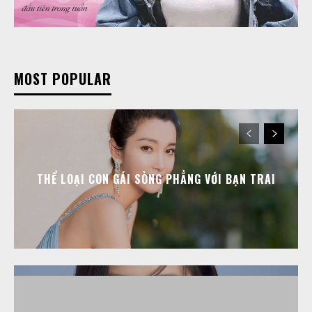
MOST POPULAR
THỂ LOẠI CON GÁI SÒNG PHẲNG VỚI BẠN TRAI