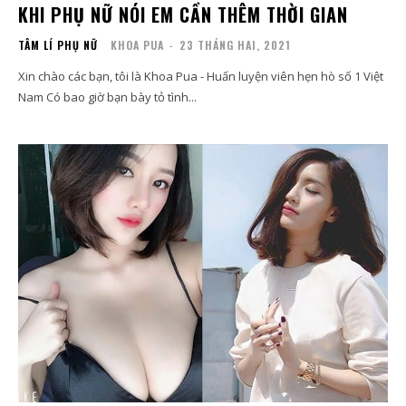
KHI PHỤ NỮ NÓI EM CẦN THÊM THỜI GIAN
TÂM LÍ PHỤ NỮ
KHOA PUA
-
23 THÁNG HAI, 2021
Xin chào các bạn, tôi là Khoa Pua - Huấn luyện viên hẹn hò số 1 Việt
Nam Có bao giờ bạn bày tỏ tình...