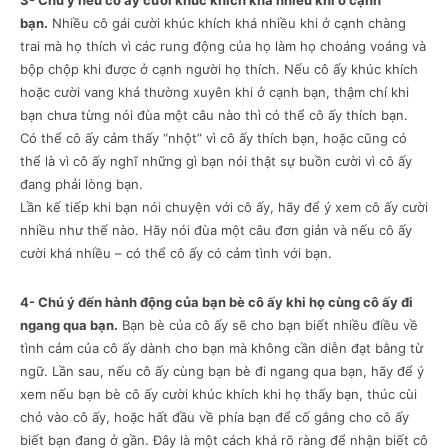
3- Chú ý nếu cô ấy cười khúc khích khá nhiều khi ở cạnh
bạn.
Nhiều cô gái cười khúc khích khá nhiều khi ở cạnh chàng
trai mà họ thích vì các rung động của họ làm họ choáng voáng và
bộp chộp khi được ở cạnh người họ thích. Nếu cô ấy khúc khích
hoặc cười vang khá thường xuyên khi ở cạnh bạn, thậm chí khi
bạn chưa từng nói đùa một câu nào thì có thể cô ấy thích bạn.
Có thể cô ấy cảm thấy “nhột” vì cô ấy thích bạn, hoặc cũng có
thể là vì cô ấy nghĩ những gì bạn nói thật sự buồn cười vì cô ấy
đang phải lòng bạn.
Lần kế tiếp khi bạn nói chuyện với cô ấy, hãy để ý xem cô ấy cười
nhiều như thế nào. Hãy nói đùa một câu đơn giản và nếu cô ấy
cười khá nhiều – có thể cô ấy có cảm tình với bạn.
4- Chú ý đến hành động của bạn bè cô ấy khi họ cùng cô ấy đi
ngang qua bạn.
Bạn bè của cô ấy sẽ cho bạn biết nhiều điều về
tình cảm của cô ấy dành cho bạn mà không cần diễn đạt bằng từ
ngữ. Lần sau, nếu cô ấy cùng bạn bè đi ngang qua bạn, hãy để ý
xem nếu bạn bè cô ấy cười khúc khích khi họ thấy bạn, thúc cùi
chỏ vào cô ấy, hoặc hất đầu về phía bạn để cố gắng cho cô ấy
biết bạn đang ở gần. Đây là một cách khá rõ ràng để nhận biết cô