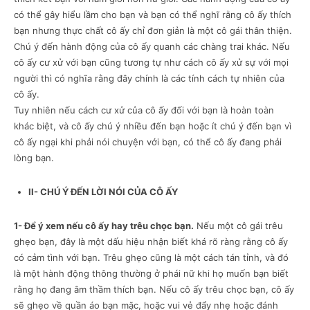
có thể gây hiểu lầm cho bạn và bạn có thể nghĩ rằng cô ấy thích
bạn nhưng thực chất cô ấy chỉ đơn giản là một cô gái thân thiện.
Chú ý đến hành động của cô ấy quanh các chàng trai khác. Nếu
cô ấy cư xử với bạn cũng tương tự như cách cô ấy xử sự với mọi
người thì có nghĩa rằng đây chính là các tính cách tự nhiên của
cô ấy.
Tuy nhiên nếu cách cư xử của cô ấy đối với bạn là hoàn toàn
khác biệt, và cô ấy chú ý nhiều đến bạn hoặc ít chú ý đến bạn vì
cô ấy ngại khi phải nói chuyện với bạn, có thể cô ấy đang phải
lòng bạn.
II- CHÚ Ý ĐẾN LỜI NÓI CỦA CÔ ẤY
1- Để ý xem nếu cô ấy hay trêu chọc bạn.
Nếu một cô gái trêu
ghẹo bạn, đây là một dấu hiệu nhận biết khá rõ ràng rằng cô ấy
có cảm tình với bạn. Trêu ghẹo cũng là một cách tán tỉnh, và đó
là một hành động thông thường ở phái nữ khi họ muốn bạn biết
rằng họ đang âm thầm thích bạn. Nếu cô ấy trêu chọc bạn, cô ấy
sẽ ghẹo về quần áo bạn mặc, hoặc vui vẻ đẩy nhẹ hoặc đánh