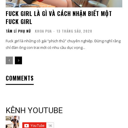
FUCK GIRL LÀ GÌ VÀ CÁCH NHẬN BIẾT MỘT
FUCK GIRL
TÂM LÍ PHỤ NỮ
KHOA PUA
-
13 THÁNG SÁU, 2020
Fuck girl là những cô gái “phịch thủ” chuyên nghiệp. Đừng nghĩ rằng
chỉ đàn ông con trai mới có nhu cầu dục vọng...
COMMENTS
KÊNH YOUTUBE