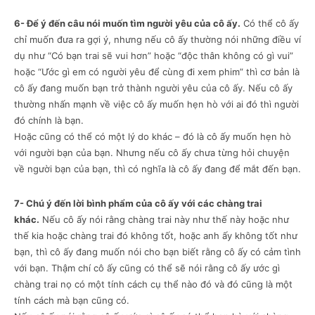
6- Để ý đến câu nói muốn tìm người yêu của cô ấy.
Có thể cô ấy
chỉ muốn đưa ra gợi ý, nhưng nếu cô ấy thường nói những điều ví
dụ như “Có bạn trai sẽ vui hơn” hoặc “độc thân không có gì vui”
hoặc “Ước gì em có người yêu để cùng đi xem phim” thì cơ bản là
cô ấy đang muốn bạn trở thành người yêu của cô ấy. Nếu cô ấy
thường nhấn mạnh về việc cô ấy muốn hẹn hò với ai đó thì người
đó chính là bạn.
Hoặc cũng có thể có một lý do khác – đó là cô ấy muốn hẹn hò
với người bạn của bạn. Nhưng nếu cô ấy chưa từng hỏi chuyện
về người bạn của bạn, thì có nghĩa là cô ấy đang để mắt đến bạn.
7- Chú ý đến lời bình phẩm của cô ấy với các chàng trai
khác.
Nếu cô ấy nói rằng chàng trai này như thế này hoặc như
thế kia hoặc chàng trai đó không tốt, hoặc anh ấy không tốt như
bạn, thì cô ấy đang muốn nói cho bạn biết rằng cô ấy có cảm tình
với bạn. Thậm chí cô ấy cũng có thể sẽ nói rằng cô ấy ước gì
chàng trai nọ có một tính cách cụ thể nào đó và đó cũng là một
tính cách mà bạn cũng có.