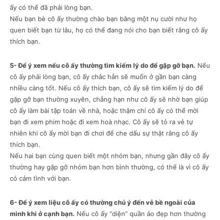
ấy có thể đã phải lòng bạn.
Nếu bạn bè cô ấy thường chào bạn bằng một nụ cười như họ
quen biết bạn từ lâu, họ có thể đang nói cho bạn biết rằng cô ấy
thích bạn.
5- Để ý xem nếu cô ấy thường tìm kiếm lý do để gặp gỡ bạn.
Nếu
cô ấy phải lòng bạn, cô ấy chắc hẳn sẽ muốn ở gần bạn càng
nhiều càng tốt. Nếu cô ấy thích bạn, cô ấy sẽ tìm kiếm lý do để
gặp gỡ bạn thường xuyên, chẳng hạn như cô ấy sẽ nhờ bạn giúp
cô ấy làm bài tập toán về nhà, hoặc thậm chí cô ấy có thể mời
bạn đi xem phim hoặc đi xem hoà nhạc. Cô ấy sẽ tỏ ra vẻ tự
nhiên khi cô ấy mời bạn đi chơi để che dấu sự thật rằng cô ấy
thích bạn.
Nếu hai bạn cùng quen biết một nhóm bạn, nhưng gần đây cô ấy
thường hay gặp gỡ nhóm bạn hơn bình thường, có thể là vì cô ấy
có cảm tình với bạn.
6- Để ý xem liệu cô ấy có thường chú ý đến vẻ bề ngoài của
mình khi ở cạnh bạn.
Nếu cô ấy “diện” quần áo đẹp hơn thường