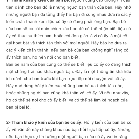
1- Tham khảo ý kiến của bạn bè.
Nguồn cung cấp thông tin đầu
tiên dành cho bạn đó là những người bạn thân của bạn. Hãy nhờ
những người bạn đã từng thấy hai bạn đi cùng nhau đưa ra các ý
kiến chân thành xem liệu cô ấy có đang phải lòng bạn. Bạn bè
của bạn sẽ có cái nhìn chính xác hơn để có thể nhận biết liệu cô
ấy có thực sự thích bạn, hoặc chỉ đơn giản là vì cô ấy là một cô
gái hoạt bát và thích tán tỉnh với mọi người. Hãy bảo họ đưa ra
các ý kiến chân thành, nếu bạn bè của bạn không nghĩ rằng cô
ấy thích bạn, họ nên nói cho bạn biết.
Bạn bè nam của bạn cũng có thể sẽ biết liệu cô ấy có đang thích
một chàng trai nào khác ngoài bạn. Đây là một thông tin khá hữu
ích dành cho bạn trước khi bạn trực tiếp nói chuyện với cô ấy.
Hãy nhớ đừng hỏi ý kiến của những bạn bè ưa thích tán dóc,
hoặc những người bạn cũng khá thân với cô ấy. Vì nếu như vậy,
họ có thể sẽ nói cho cô ấy biết, và có thể sẽ làm kế hoạch của
bạn bị bại lộ.
2- Tham khảo ý kiến của bạn bè cô ấy.
Hỏi ý kiến của bạn bè cô
ấy về vấn đề này chẳng khác nào bạn hỏi trực tiếp cô ấy. Nhưng
nếu bạn thực sự tin tưởng một người bạn của cô ấy và tin rằng