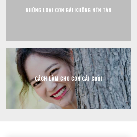
NHỮNG LOẠI CON GÁI KHÔNG NÊN TÁN
CÁCH LÀM CHO CON GÁI CƯỜI