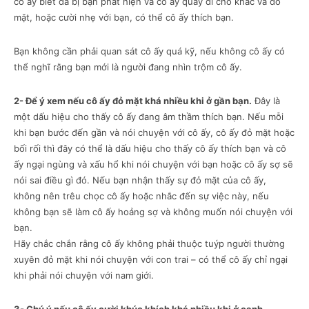
cô ấy biết đã bị bạn phát hiện và cô ấy quay đi chỗ khác và đỏ
mặt, hoặc cười nhẹ với bạn, có thể cô ấy thích bạn.
Bạn không cần phải quan sát cô ấy quá kỹ, nếu không cô ấy có
thể nghĩ rằng bạn mới là người đang nhìn trộm cô ấy.
2- Để ý xem nếu cô ấy đỏ mặt khá nhiều khi ở gần bạn.
Đây là
một dấu hiệu cho thấy cô ấy đang âm thầm thích bạn. Nếu mỗi
khi bạn bước đến gần và nói chuyện với cô ấy, cô ấy đỏ mặt hoặc
bối rối thì đây có thể là dấu hiệu cho thấy cô ấy thích bạn và cô
ấy ngại ngùng và xấu hổ khi nói chuyện với bạn hoặc cô ấy sợ sẽ
nói sai điều gì đó. Nếu bạn nhận thấy sự đỏ mặt của cô ấy,
không nên trêu chọc cô ấy hoặc nhắc đến sự việc này, nếu
không bạn sẽ làm cô ấy hoảng sợ và không muốn nói chuyện với
bạn.
Hãy chắc chắn rằng cô ấy không phải thuộc tuýp người thường
xuyên đỏ mặt khi nói chuyện với con trai – có thể cô ấy chỉ ngại
khi phải nói chuyện với nam giới.