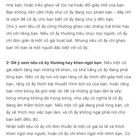
nhẹ bạn, hoặc trêu ghẹo về tóc tai hoặc đôi giày mới của bạn.
Bạn không nên cảm thấy như cô ấy đang xúc phạm bạn – đây chỉ
là cách để cô ấy cho bạn biết cô ấy đang chú ý đến bạn.
Chú ý xem liệu cô ấy cũng thường ghẹo các chàng trai khác hay
chỉ với riêng bạn. Nếu cô ấy thường trêu chọc mọi người, cô ấy
chỉ đơn giản là một cô gái hoạt bát. Nhưng nếu cô ấy chỉ ghẹo
bạn thì bạn là một người đặc biệt với cô ấy.
2- Để ý xem nếu cô ấy thường hay khen ngợi bạn.
Nếu một cô
gái dành tặng bạn những lời khen, có khả năng cô ấy đang phải
lòng bạn. Nếu cô ấy nói với bạn rằng cô ấy thích đôi giày mới của
bạn, rằng cô ấy thích bài thuyết trình lịch sử của bạn, hoặc rằng
bạn chơi bóng đá giỏi mặc dù tất cả những gì bạn làm là xếp
bóng nhưng không đá trúng bóng, như vậy có nghĩa là cô ấy
đang âm thầm thích bạn. Nếu một cô gái đang phải lòng bạn, cô
ấy sẽ thích mọi việc bạn làm, và cô ấy không ngại phải nói cho
bạn biết điều đó.
Nhận biết liệu cô ấy chỉ đơn thuần là một cô gái tử tế và thích
khen ngợi mọi người, hoặc cô ấy chỉ khen ngợi mỗi mình bạn. Có