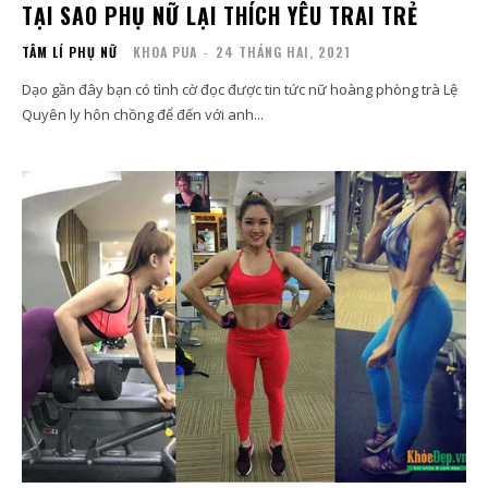
TẠI SAO PHỤ NỮ LẠI THÍCH YÊU TRAI TRẺ
TÂM LÍ PHỤ NỮ
KHOA PUA
-
24 THÁNG HAI, 2021
Dạo gần đây bạn có tình cờ đọc được tin tức nữ hoàng phòng trà Lệ
Quyên ly hôn chồng để đến với anh...