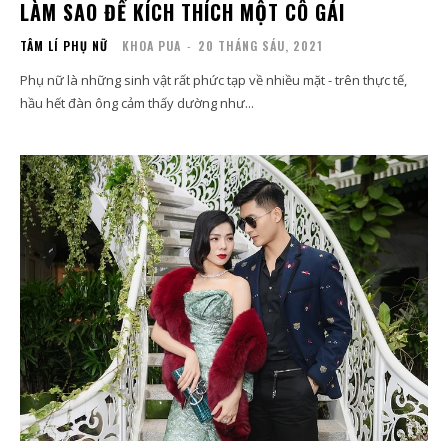
LÀM SAO ĐỂ KÍCH THÍCH MỘT CÔ GÁI
TÂM LÍ PHỤ NỮ
KHOA PUA
-
20 THÁNG SÁU, 2021
Phụ nữ là những sinh vật rất phức tạp về nhiều mặt - trên thực tế,
hầu hết đàn ông cảm thấy dường như...