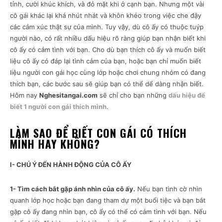
tỉnh, cười khúc khích, và đỏ mặt khi ở cạnh bạn. Nhưng một vài
cô gái khác lại khá nhút nhát và khôn khéo trong việc che đậy
các cảm xúc thật sự của mình. Tuy vậy, dù cô ấy có thuộc tuýp
người nào, có rất nhiều dấu hiệu rõ ràng giúp bạn nhận biết khi
cô ấy có cảm tình với bạn. Cho dù bạn thích cô ấy và muốn biết
liệu cô ấy có đáp lại tình cảm của bạn, hoặc bạn chỉ muốn biết
liệu người con gái học cùng lớp hoặc chơi chung nhóm có đang
thích bạn, các bước sau sẽ giúp bạn có thể dể dàng nhận biết.
Hôm nay
Nghesitangai.com
sẽ chỉ cho bạn những
dấu hiệu để
biết 1 người con gái thích mình
.
LÀM SAO ĐỂ BIẾT CON GÁI CÓ THÍCH
MÌNH HAY KHÔNG?
I- CHÚ Ý ĐẾN HÀNH ĐỘNG CỦA CÔ ẤY
1- Tìm cách bắt gặp ánh nhìn của cô ấy.
Nếu bạn tình cờ nhìn
quanh lớp học hoặc bạn đang tham dự một buổi tiệc và bạn bắt
gặp cô ấy đang nhìn bạn, cô ấy có thể có cảm tình với bạn. Nếu