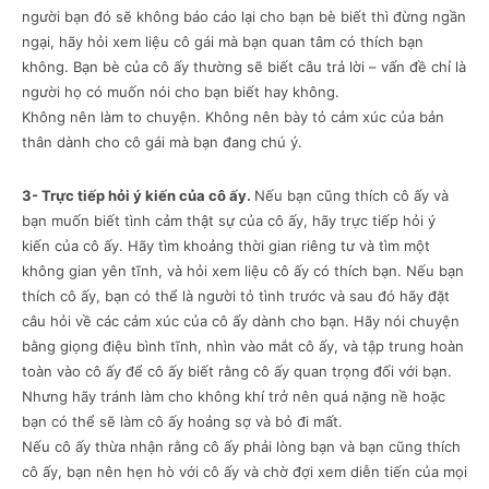
người bạn đó sẽ không báo cáo lại cho bạn bè biết thì đừng ngần
ngại, hãy hỏi xem liệu cô gái mà bạn quan tâm có thích bạn
không. Bạn bè của cô ấy thường sẽ biết câu trả lời – vấn đề chỉ là
người họ có muốn nói cho bạn biết hay không.
Không nên làm to chuyện. Không nên bày tỏ cảm xúc của bản
thân dành cho cô gái mà bạn đang chú ý.
3- Trực tiếp hỏi ý kiến của cô ấy.
Nếu bạn cũng thích cô ấy và
bạn muốn biết tình cảm thật sự của cô ấy, hãy trực tiếp hỏi ý
kiến của cô ấy. Hãy tìm khoảng thời gian riêng tư và tìm một
không gian yên tĩnh, và hỏi xem liệu cô ấy có thích bạn. Nếu bạn
thích cô ấy, bạn có thể là người tỏ tình trước và sau đó hãy đặt
câu hỏi về các cảm xúc của cô ấy dành cho bạn. Hãy nói chuyện
bằng giọng điệu bình tĩnh, nhìn vào mắt cô ấy, và tập trung hoàn
toàn vào cô ấy để cô ấy biết rằng cô ấy quan trọng đối với bạn.
Nhưng hãy tránh làm cho không khí trở nên quá nặng nề hoặc
bạn có thể sẽ làm cô ấy hoảng sợ và bỏ đi mất.
Nếu cô ấy thừa nhận rằng cô ấy phải lòng bạn và bạn cũng thích
cô ấy, bạn nên hẹn hò với cô ấy và chờ đợi xem diễn tiến của mọi