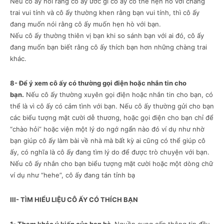
Nếu cô ấy nói rằng cô ấy ước gì cô ấy có thể hẹn hò với chàng
trai vui tính và cô ấy thường khen rằng bạn vui tính, thì cô ấy
đang muốn nói rằng cô ấy muốn hẹn hò với bạn.
Nếu cô ấy thường thiên vị bạn khi so sánh bạn với ai đó, cô ấy
đang muốn bạn biết rằng cô ấy thích bạn hơn những chàng trai
khác.
8- Để ý xem cô ấy có thường gọi điện hoặc nhắn tin cho
bạn.
Nếu cô ấy thường xuyên gọi điện hoặc nhắn tin cho bạn, có
thể là vì cô ấy có cảm tình với bạn. Nếu cô ấy thường gửi cho bạn
các biểu tượng mặt cười dễ thương, hoặc gọi điện cho bạn chỉ để
“chào hỏi” hoặc viện một lý do ngớ ngẩn nào đó ví dụ như nhờ
bạn giúp cô ấy làm bài về nhà mà bất kỳ ai cũng có thể giúp cô
ấy, có nghĩa là cô ấy đang tìm lý do để được trò chuyện với bạn.
Nếu cô ấy nhắn cho bạn biểu tượng mặt cười hoặc một dòng chữ
ví dụ như “hehe”, cô ấy đang tán tỉnh bạ
III- TÌM HIỂU LIỆU CÔ ẤY CÓ THÍCH BẠN