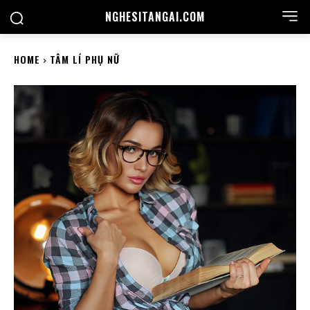
NGHESITANGAI.COM
HOME
TÂM LÍ PHỤ NỮ