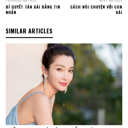
PREVIOUS ARTICLE
NEXT ARTICLE
BÍ QUYẾT TÁN GÁI BẰNG TIN
CÁCH NÓI CHUYỆN VỚI CON
NHẮN
GÁI
SIMILAR ARTICLES