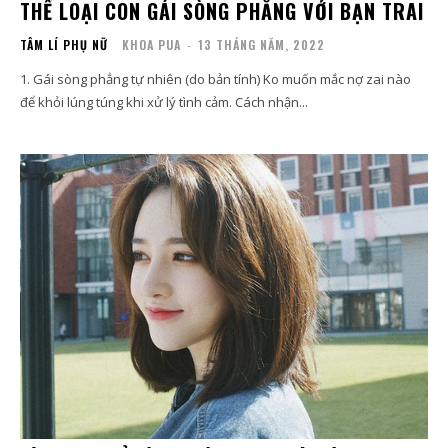
THỂ LOẠI CON GÁI SÒNG PHẲNG VỚI BẠN TRAI
TÂM LÍ PHỤ NỮ
KHOA PUA
-
13 THÁNG NĂM, 2022
1. Gái sòng phẳng tự nhiên (do bản tính) Ko muốn mắc nợ zai nào
để khỏi lúng túng khi xử lý tình cảm. Cách nhận...