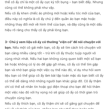
thể cô ấy chỉ là một cô ấy cực kỳ tốt bụng – bạn biết đấy. Nhưng
cũng có thể không phải như vậy.
Nếu cô ấy khen chiếc áo phông mới hoặc kiểu tóc mới của bạn,
điều này có nghĩa là cô ấy chú ý đến quần áo bạn mặc hoặc
những thay đổi mới về hình thể của bạn, và đây cũng là một dấu
hiệu rõ ràng cho thấy cô ấy phải lòng bạn.
3- Chú ý xem liệu cô ấy có thường “viện cớ” để nói chuyện với
bạn.
Nếu một cô gái mến bạn, cô ấy sẽ tìm cách trò chuyện với
bạn càng nhiều càng tốt – trừ khi cô ấy thuộc tuýp người vô
cùng nhút nhát. Nếu hai bạn không cùng quen biết một số bạn
bè hoặc không có lý do để gặp gỡ nhau, cô ấy có thể tìm gặp
bạn và nhờ bạn giúp một việc cụ thể nào đó, ví dụ như hỏi xem
liệu bạn có thể giúp cô ấy làm bài tập toán mặc dù bạn biết cô ấy
có thể dễ dàng nhờ những người bạn khác giúp đỡ. Cô ấy thậm
chí có thể sẽ nhắn tin hoặc gọi điện thoại cho bạn để hỏi thăm
một việc nào đó với hy vọng nó sẽ giúp cô ấy có thời gian trò
chuyện cùng bạn.
Nếu cô ấy thích bạn, cô ấy thậm chí sẽ cố gắng gợi chuyện để