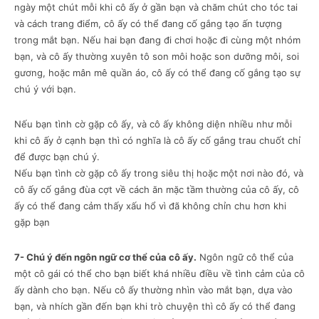
ngày một chút mỗi khi cô ấy ở gần bạn và chăm chút cho tóc tai
và cách trang điểm, cô ấy có thể đang cố gắng tạo ấn tượng
trong mắt bạn. Nếu hai bạn đang đi chơi hoặc đi cùng một nhóm
bạn, và cô ấy thường xuyên tô son môi hoặc son dưỡng môi, soi
gương, hoặc mân mê quần áo, cô ấy có thể đang cố gắng tạo sự
chú ý với bạn.
Nếu bạn tình cờ gặp cô ấy, và cô ấy không diện nhiều như mỗi
khi cô ấy ở cạnh bạn thì có nghĩa là cô ấy cố gắng trau chuốt chỉ
để được bạn chú ý.
Nếu bạn tình cờ gặp cô ấy trong siêu thị hoặc một nơi nào đó, và
cô ấy cố gắng đùa cợt về cách ăn mặc tầm thường của cô ấy, cô
ấy có thể đang cảm thấy xấu hổ vì đã không chỉn chu hơn khi
gặp bạn
7- Chú ý đến ngôn ngữ cơ thể của cô ấy.
Ngôn ngữ cô thể của
một cô gái có thể cho bạn biết khá nhiều điều về tình cảm của cô
ấy dành cho bạn. Nếu cô ấy thường nhìn vào mắt bạn, dựa vào
bạn, và nhích gần đến bạn khi trò chuyện thì cô ấy có thể đang