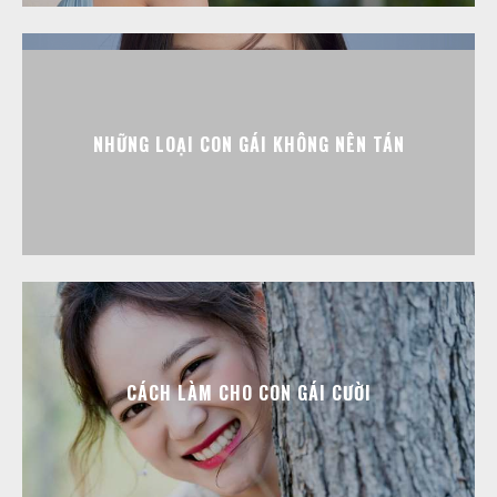
NHỮNG LOẠI CON GÁI KHÔNG NÊN TÁN
CÁCH LÀM CHO CON GÁI CƯỜI