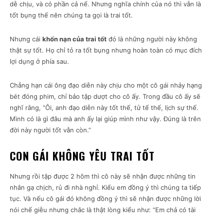
dễ chịu, và có phần cả nể. Nhưng nghĩa chính của nó thì vẫn là
tốt bụng thế nên chúng ta gọi là trai tốt.
Nhưng cái
khốn nạn của trai tốt
đó là những người này không
thật sự tốt. Họ chỉ tỏ ra tốt bụng nhưng hoàn toàn có mục đích
lợi dụng ở phía sau.
Chẳng hạn cái ông đạo diễn này chịu cho một cô gái nhảy hạng
bét đóng phim, chỉ bảo tập dượt cho cô ấy. Trong đầu cô ấy sẽ
nghĩ rằng, “Ôi, anh đạo diễn này tốt thế, tử tế thế, lịch sự thế.
Mình có là gì đâu mà anh ấy lại giúp mình như vậy. Đúng là trên
đời này người tốt vẫn còn.”
CON GÁI KHÔNG YÊU TRAI TỐT
Nhưng rồi tập được 2 hôm thì cô này sẽ nhận được những tin
nhắn gạ chịch, rủ đi nhà nghỉ. Kiểu em đồng ý thì chúng ta tiếp
tục. Và nếu cô gái đó không đồng ý thì sẽ nhận được những lời
nói chế giễu nhưng chắc là thật lòng kiểu như: “Em chả có tài