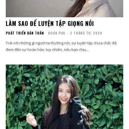
LÀM SAO ĐỂ LUYỆN TẬP GIỌNG NÓI
PHÁT TRIỂN BẢN THÂN
KHOA PUA
-
2 THÁNG TƯ, 2020
Trái với những gì người ta thường nói, sự luyện tập chưa chắc đã
đem đến sự hoàn hảo; tuy nhiên, nếu bạn chịu...