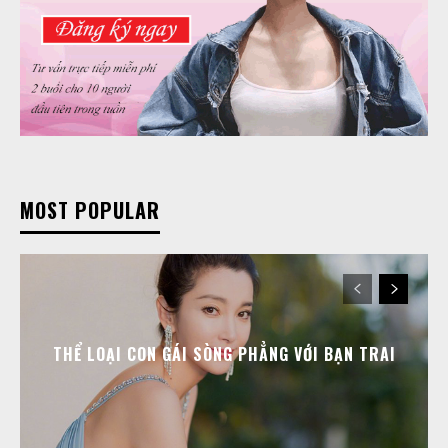
MOST POPULAR
THỂ LOẠI CON GÁI SÒNG PHẲNG VỚI BẠN TRAI