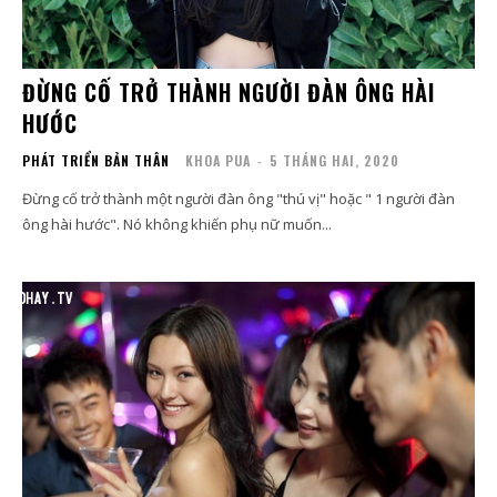
ĐỪNG CỐ TRỞ THÀNH NGƯỜI ĐÀN ÔNG HÀI
HƯỚC
PHÁT TRIỂN BẢN THÂN
KHOA PUA
-
5 THÁNG HAI, 2020
Đừng cố trở thành một người đàn ông "thú vị" hoặc " 1 người đàn
ông hài hước". Nó không khiến phụ nữ muốn...