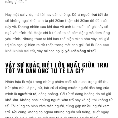
năng gì đâu.”
Hay một cái ví dụ mà tôi hay dẫn chứng. Đó là người
trai tốt
đó
sẽ không ngại khổ, anh ta phi 20km thậm chí 30km để đón cô
này về. Đương nhiên sau khi đưa về anh ta muốn cô gái này sẽ
ngủ với mình rồi. Hoặc chí ít thì cô ta sẽ cảm động mà đem lòng
yêu mình. Nhưng thực ra khi bạn thể hiện mình như vậy, cái giá
trị của bạn lại hiện ra rất thấp trong mắt con gái. Đó là lí do
con
khái khinh trai tốt
, vậy tại sao họ lại
yêu đàn ông tử tế
?
VẬY SỰ KHÁC BIỆT LỚN NHẤT GIỮA TRAI
TỐT VÀ ĐÀN ÔNG TỬ TẾ LÀ GÌ?
Nhân hậu là một trong những phẩm chất rất quan trọng để thu
hút phụ nữ. Là phụ nữ, bất cứ ai cũng muốn người đàn ông của
mình là
người tử tế
, đàng hoàng. Cái tử tế đàng hoàng đó nó giữ
khó lắm. Không phải những người xăm trổ hay xã hội thì không tử
tế. Tôi cũng có hình xăm trên người, cũng gặp nhiều người xăm
trổ. Rồi cũng không có nghĩa những người nổi tiếng, suốt ngày