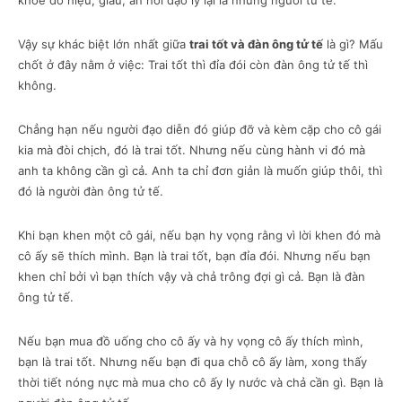
khoe đồ hiệu, giàu, ăn nói đạo lý lại là những người tử tế.
Vậy sự khác biệt lớn nhất giữa
trai tốt và đàn ông tử tế
là gì? Mấu
chốt ở đây nằm ở việc: Trai tốt thì đỉa đói còn đàn ông tử tế thì
không.
Chẳng hạn nếu người đạo diễn đó giúp đỡ và kèm cặp cho cô gái
kia mà đòi chịch, đó là trai tốt. Nhưng nếu cùng hành vi đó mà
anh ta không cần gì cả. Anh ta chỉ đơn giản là muốn giúp thôi, thì
đó là người đàn ông tử tế.
Khi bạn khen một cô gái, nếu bạn hy vọng rằng vì lời khen đó mà
cô ấy sẽ thích mình. Bạn là trai tốt, bạn đỉa đói. Nhưng nếu bạn
khen chỉ bởi vì bạn thích vậy và chả trông đợi gì cả. Bạn là đàn
ông tử tế.
Nếu bạn mua đồ uống cho cô ấy và hy vọng cô ấy thích mình,
bạn là trai tốt. Nhưng nếu bạn đi qua chỗ cô ấy làm, xong thấy
thời tiết nóng nực mà mua cho cô ấy ly nước và chả cần gì. Bạn là