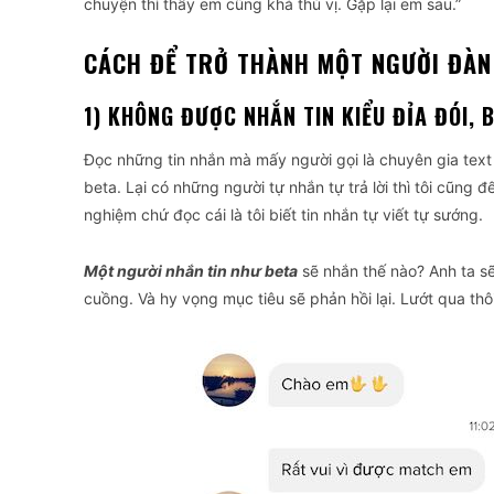
chuyện thì thấy em cũng khá thú vị. Gặp lại em sau.”
CÁCH ĐỂ TRỞ THÀNH MỘT NGƯỜI ĐÀN
1) KHÔNG ĐƯỢC NHẮN TIN KIỂU ĐỈA ĐÓI, 
Đọc những tin nhắn mà mấy người gọi là chuyên gia text 
beta. Lại có những người tự nhắn tự trả lời thì tôi cũng 
nghiệm chứ đọc cái là tôi biết tin nhắn tự viết tự sướng.
Một người nhắn tin như beta
sẽ nhắn thế nào? Anh ta sẽ 
cuồng. Và hy vọng mục tiêu sẽ phản hồi lại. Lướt qua thôi l