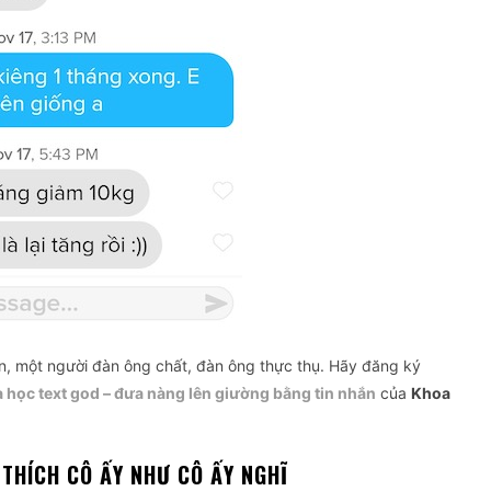
n, một người đàn ông chất, đàn ông thực thụ. Hãy đăng ký
 học text god – đưa nàng lên giường bằng tin nhắn
của
Khoa
 THÍCH CÔ ẤY NHƯ CÔ ẤY NGHĨ