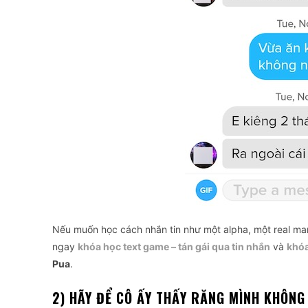
Nếu muốn học cách nhắn tin như một alpha, một real ma
ngay
khóa học text game – tán gái qua tin nhắn
và
khóa
Pua
.
2) HÃY ĐỂ CÔ ẤY THẤY RĂNG MÌNH KHÔNG