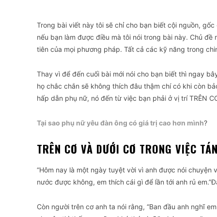
Trong bài viết này tôi sẽ chỉ cho bạn biết cội nguồn, gốc
nếu bạn làm được điều mà tôi nói trong bài này. Chủ đề nà
tiên của mọi phương pháp. Tất cả các kỹ năng trong ch
Thay vì để đến cuối bài mới nói cho bạn biết thì ngay bây
họ chắc chắn sẽ không thích đâu thậm chí có khi còn bảo
hấp dẫn phụ nữ, nó đến từ việc bạn phải ở vị trí TRÊN C
Tại sao phụ nữ yêu đàn ông có giá trị cao hơn mình
?
TRÊN CƠ VÀ DƯỚI CƠ TRONG VIỆC TÁN
“Hôm nay là một ngày tuyệt vời vì anh được nói chuyện 
nước được không, em thích cái gì để lần tới anh rủ em.”Đ
Còn người trên cơ anh ta nói rằng, “Ban đầu anh nghĩ e