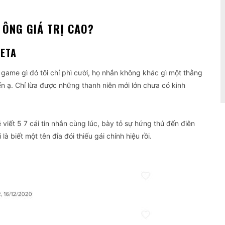
 ÔNG GIÁ TRỊ CAO?
BETA
game gì đó tôi chỉ phì cười, họ nhắn không khác gì một thằng
đến ạ. Chỉ lừa được những thanh niên mới lớn chưa có kinh
viết 5 7 cái tin nhắn cùng lúc, bày tỏ sự hứng thú đến điên
à biết một tên đỉa đói thiếu gái chính hiệu rồi.