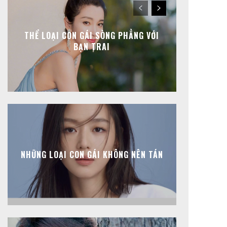
THỂ LOẠI CON GÁI SÒNG PHẲNG VỚI
BẠN TRAI
NHỮNG LOẠI CON GÁI KHÔNG NÊN TÁN