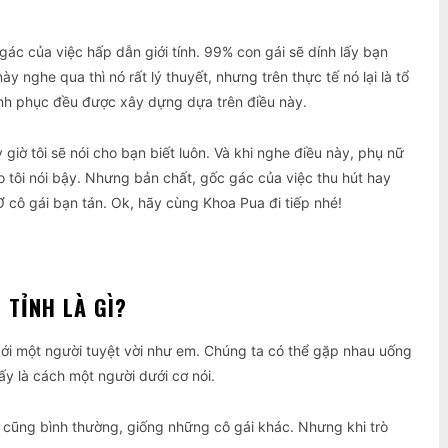
 gác của việc hấp dẫn giới tính. 99% con gái sẽ dính lấy bạn
y nghe qua thì nó rất lý thuyết, nhưng trên thực tế nó lại là tổ
inh phục đều được xây dựng dựa trên điều này.
 giờ tôi sẽ nói cho bạn biết luôn. Và khi nghe điều này, phụ nữ
 tôi nói bậy. Nhưng bản chất, gốc gác của việc thu hút hay
Ơ cô gái bạn tán. Ok, hãy cùng Khoa Pua đi tiếp nhé!
 TỈNH LÀ GÌ?
với một người tuyệt vời như em. Chúng ta có thể gặp nhau uống
ấy là cách một người dưới cơ nói.
m cũng bình thường, giống những cô gái khác. Nhưng khi trò