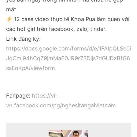
mặt
12 case video thực tế Khoa Pua làm quen với
các hot girl trên facebook, zalo, tinder.
Link đăng ký:
https://docs.google.com/forms/d/e/1FAIpQLSe0i
JgCmj94hCqZ9jmMaF0JR9r73Dijs7dGUDzBfG6
ssEnKpA/viewform
Fanpage:
https://vi-
vn.facebook.com/pg/nghesitangaivietnam