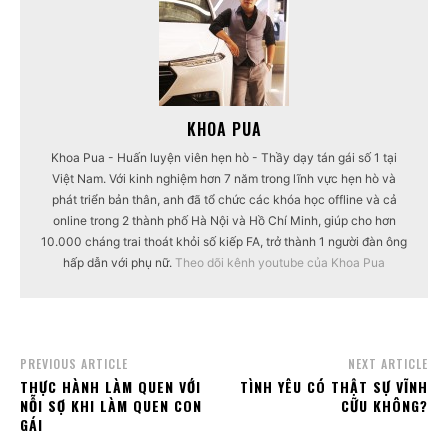
KHOA PUA
Khoa Pua - Huấn luyện viên hẹn hò - Thầy dạy tán gái số 1 tại
Việt Nam. Với kinh nghiệm hơn 7 năm trong lĩnh vực hẹn hò và
phát triển bản thân, anh đã tổ chức các khóa học offline và cả
online trong 2 thành phố Hà Nội và Hồ Chí Minh, giúp cho hơn
10.000 cháng trai thoát khỏi số kiếp FA, trở thành 1 người đàn ông
hấp dẫn với phụ nữ.
Theo dõi kênh youtube của Khoa Pua
PREVIOUS ARTICLE
NEXT ARTICLE
THỰC HÀNH LÀM QUEN VỚI
TÌNH YÊU CÓ THẬT SỰ VĨNH
NỖI SỢ KHI LÀM QUEN CON
CỮU KHÔNG?
GÁI