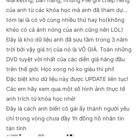
Marketing, bán hàng, những File ghi chép riêng
của anh từ các khóa học mà anh đã tham dự…
tóm lại là có vô cùng nhiều thứ hay ho(không
khéo có cả ảnh nóng của anh cũng nên LOL)
Đây là kho dữ liệu anh đã sưu tầm trong 3 năm
trời bởi vậy giá trị của nó là VÔ GIÁ. Toàn những
DVD tuyệt vời nhất của các diễn giả hàng đầu
trên thế giới. Học xong nó ko giàu thì phí!
Đặc biệt kho dữ liệu này được UPDATE liên tục!
Các em hãy xem qua một số hình ảnh thực tế
anh trích từ khóa học nhé!
Đây là cách anh biến cô gái ấy thành người yêu
chỉ trong vòng chưa đầy 1h đồng hồ nhắn tin
tán tỉnh