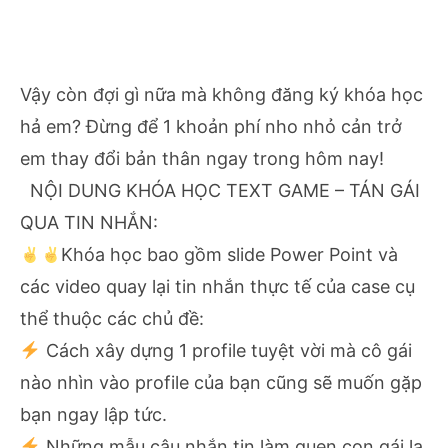
Vậy còn đợi gì nữa mà không đăng ký khóa học
hả em? Đừng để 1 khoản phí nho nhỏ cản trở
em thay đổi bản thân ngay trong hôm nay!
NỘI DUNG KHÓA HỌC TEXT GAME – TÁN GÁI
QUA TIN NHẮN:
Khóa học bao gồm slide Power Point và
các video quay lại tin nhắn thực tế của case cụ
thể thuộc các chủ đề:
Cách xây dựng 1 profile tuyệt vời mà cô gái
nào nhìn vào profile của bạn cũng sẽ muốn gặp
bạn ngay lập tức.
Những mẫu câu n
hắn tin làm quen con gái lạ