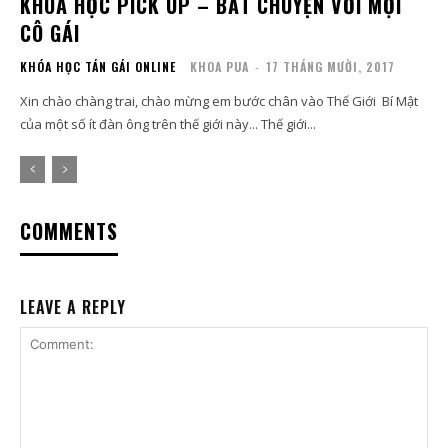
KHÓA HỌC PICK UP – BẮT CHUYỆN VỚI MỌI
CÔ GÁI
KHÓA HỌC TÁN GÁI ONLINE
KHOA PUA
-
17 THÁNG MƯỜI, 2017
Xin chào chàng trai, chào mừng em bước chân vào Thế Giới Bí Mật
của một số ít đàn ông trên thế giới này... Thế giới...
COMMENTS
LEAVE A REPLY