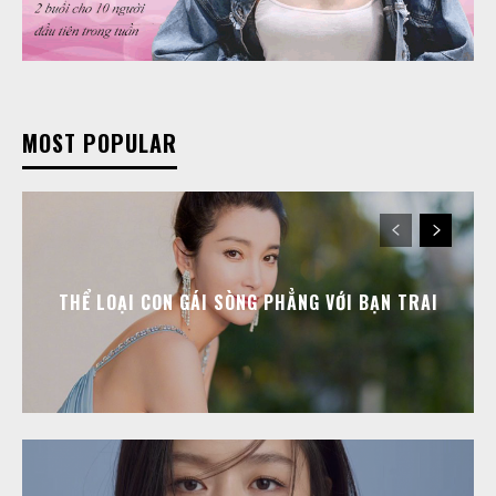
MOST POPULAR
THỂ LOẠI CON GÁI SÒNG PHẲNG VỚI BẠN TRAI