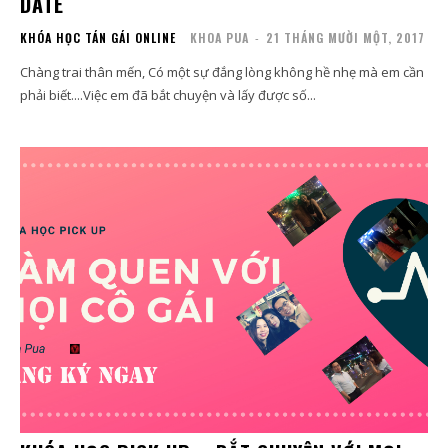
DATE
KHÓA HỌC TÁN GÁI ONLINE
KHOA PUA
-
21 THÁNG MƯỜI MỘT, 2017
Chàng trai thân mến, Có một sự đắng lòng không hề nhẹ mà em cần
phải biết....Việc em đã bắt chuyện và lấy được số...