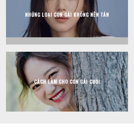
NHỮNG LOẠI CON GÁI KHÔNG NÊN TÁN
CÁCH LÀM CHO CON GÁI CƯỜI