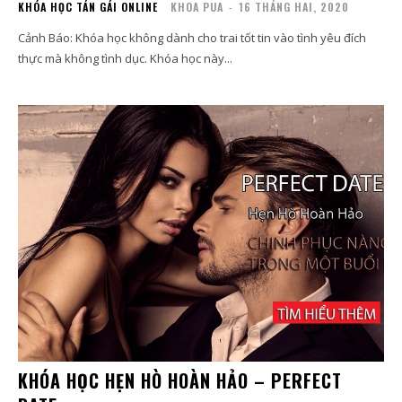
KHÓA HỌC TÁN GÁI ONLINE
KHOA PUA
-
16 THÁNG HAI, 2020
Cảnh Báo: Khóa học không dành cho trai tốt tin vào tình yêu đích
thực mà không tình dục. Khóa học này...
KHÓA HỌC HẸN HÒ HOÀN HẢO – PERFECT