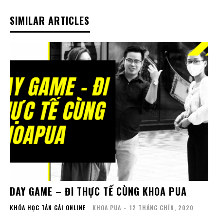
SIMILAR ARTICLES
DAY GAME – ĐI THỰC TẾ CÙNG KHOA PUA
KHÓA HỌC TÁN GÁI ONLINE
KHOA PUA
-
12 THÁNG CHÍN, 2020