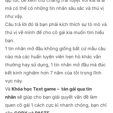
lập tức để xem thử chàng trai tuyệt vời kia là ai
mà có thể có những tin nhắn sâu sắc và thú vị
như vậy.
Câu trả lời đó là bạn phải kích thích sự tò mò và
thú vị về mình để cho cô gái kia muốn tìm hiểu
bạn.
1 tin nhắn mở đầu không giống bất cứ mẫu câu
nào mà các huấn luyện viên hẹn hò khác vẫn
thường hay sử dụng, 1 tin nhắn mở đầu mà đúc
kết kinh nghiệm hơn 7 năm của tôi trong lĩnh
vực này.
Và
Khóa học Text game – tán gái qua tin
nhắn
sẽ giúp cho bạn giải quyết vấn đề làm
quen cô gái 1 cách cực kì nhanh chóng, bạn chỉ