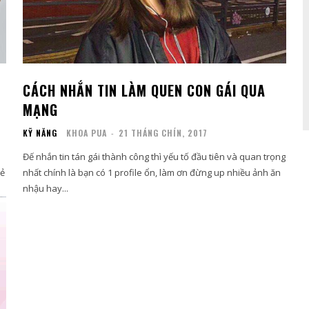
CÁCH NHẮN TIN LÀM QUEN CON GÁI QUA
MẠNG
KỸ NĂNG
KHOA PUA
-
21 THÁNG CHÍN, 2017
Đế nhắn tin tán gái thành công thì yếu tố đầu tiên và quan trọng
vẻ
nhất chính là bạn có 1 profile ổn, làm ơn đừng up nhiều ảnh ăn
nhậu hay...