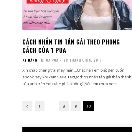
CÁCH NHẮN TIN TÁN GÁI THEO PHONG
CÁCH CỦA 1 PUA
KỸ NĂNG
KHOA PUA
-
20 THÁNG CHÍN, 2017
Xin chào chàng trai may mắn....Chắc hẳn em biết đến cuốn
ebook này khi xem Serie Textgod: tin nhắn tán gái thần thánh
của anh trên Youtube phải không?(Nếu em chưa xem...
...
1
8
9
10