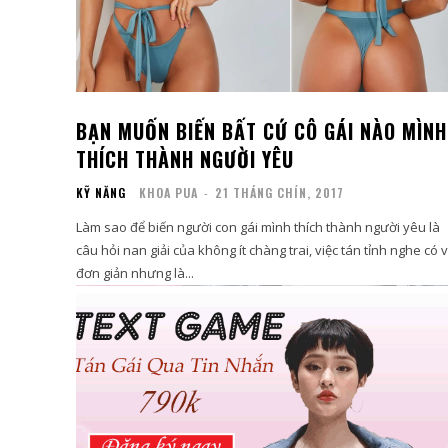
BẠN MUỐN BIẾN BẤT CỨ CÔ GÁI NÀO MÌNH
THÍCH THÀNH NGƯỜI YÊU
KỸ NĂNG
KHOA PUA
-
21 THÁNG CHÍN, 2017
Làm sao để biến người con gái mình thích thành người yêu là
câu hỏi nan giải của không ít chàng trai, việc tán tỉnh nghe có 
đơn giản nhưng là...