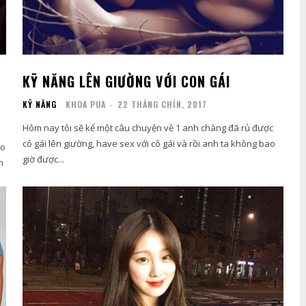
KỸ NĂNG LÊN GIƯỜNG VỚI CON GÁI
KỸ NĂNG
KHOA PUA
-
22 THÁNG CHÍN, 2017
Hôm nay tôi sẽ kể một câu chuyện về 1 anh chàng đã rủ được
cô gái lên giường, have sex với cô gái và rồi anh ta không bao
ao
giờ được...
h