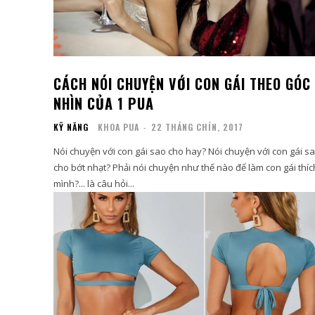
CÁCH NÓI CHUYỆN VỚI CON GÁI THEO GÓC
NHÌN CỦA 1 PUA
KỸ NĂNG
KHOA PUA
-
22 THÁNG CHÍN, 2017
Nói chuyện với con gái sao cho hay? Nói chuyện với con gái s
cho bớt nhạt? Phải nói chuyện như thế nào để làm con gái thíc
mình?... là câu hỏi...