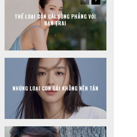
THỂ LOẠI CON GÁI SÒNG PHẲNG VỚI
BẠN TRAI
NHỮNG LOẠI CON GÁI KHÔNG NÊN TÁN