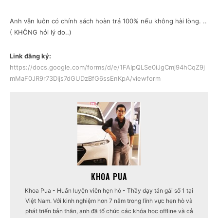
Anh vẫn luôn có chính sách hoàn trả 100% nếu không hài lòng. ..
( KHÔNG hỏi lý do..)
Link đăng ký:
https://docs.google.com/forms/d/e/1FAIpQLSe0iJgCmj94hCqZ9j
mMaF0JR9r73Dijs7dGUDzBfG6ssEnKpA/viewform
KHOA PUA
Khoa Pua - Huấn luyện viên hẹn hò - Thầy dạy tán gái số 1 tại
Việt Nam. Với kinh nghiệm hơn 7 năm trong lĩnh vực hẹn hò và
phát triển bản thân, anh đã tổ chức các khóa học offline và cả