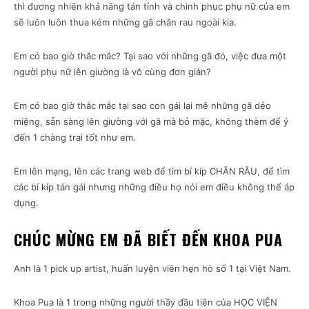
thì đương nhiên khả năng tán tỉnh và chinh phục phụ nữ của em
sẽ luôn luôn thua kém những gã chăn rau ngoài kia.
Em có bao giờ thắc mắc? Tại sao với những gã đó, việc đưa một
người phụ nữ lên giường là vô cùng đơn giản?
Em có bao giờ thắc mắc tại sao con gái lại mê những gã dẻo
miệng, sẵn sàng lên giường với gã mà bỏ mặc, không thèm để ý
đến 1 chàng trai tốt như em.
Em lên mạng, lên các trang web để tìm bí kíp CHĂN RĂU, để tìm
các bí kíp tán gái nhưng những điều họ nói em điều không thể áp
dụng.
CHÚC MỪNG EM ĐÃ BIẾT ĐẾN KHOA PUA
Anh là 1 pick up artist, huấn luyện viên hẹn hò số 1 tại Việt Nam.
Khoa Pua là 1 trong những người thầy đầu tiên của HỌC VIỆN