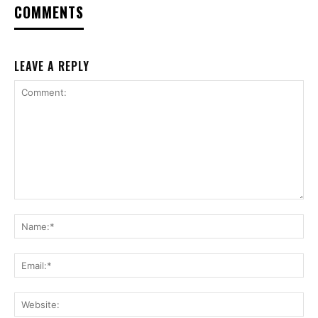
COMMENTS
LEAVE A REPLY
Comment:
Na
Ema
Web