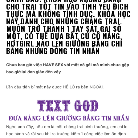
CHO TRAI TỐT TIN VÀO TÌNH YÊU ĐÍCH
THỰC MÀ KHÔNG TÌNH DỤC. KHÓA HỌC
NÀY DÀNH CHO NHỮNG CHÀNG TRAI
MUỐN TRỞ THÀNH 1 TAY SÁT GÁI SỐ
MỘT, CÓ THỂ ĐƯA BẤT CỨ CÔ NÀNG
HOTGIRL NÀO LÊN GIƯỜNG BẰNG CHỈ
BẰNG NHỮNG DÒNG TIN NHẮN
Chưa bao giờ việc HAVE SEX với một cô gái mà mình chưa gặp
bao giờ lại đơn giản đến vậy
Lần đầu tiên bí mật này được HÉ LỘ ra bên NGOÀI.
Nghe anh đây, nếu em là một chàng trai bình thường, em chỉ lo
học hành và rồi sau khi ra trường kiếm 1 công việc làm ổn định