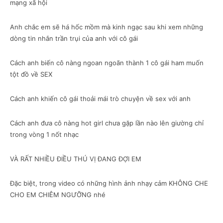
mạng xã hội
Anh chắc em sẽ há hốc mồm mà kinh ngạc sau khi xem những
dòng tin nhắn trần trụi của anh với cô gái
Cách anh biến cô nàng ngoan ngoãn thành 1 cô gái ham muốn
tột đồ về SEX
Cách anh khiến cô gái thoải mái trò chuyện về sex với anh
Cách anh đưa cô nàng hot girl chưa gặp lần nào lên giường chỉ
trong vòng 1 nốt nhạc
VÀ RẤT NHIỀU ĐIỀU THÚ VỊ ĐANG ĐỢI EM
Đặc biệt, trong video có những hình ảnh nhạy cảm KHÔNG CHE
CHO EM CHIÊM NGƯỠNG nhé