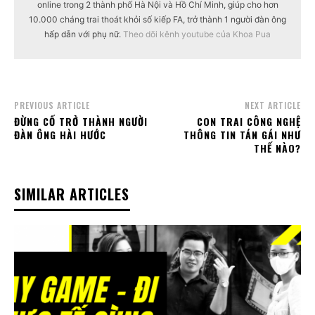
online trong 2 thành phố Hà Nội và Hồ Chí Minh, giúp cho hơn
10.000 cháng trai thoát khỏi số kiếp FA, trở thành 1 người đàn ông
hấp dẫn với phụ nữ.
Theo dõi kênh youtube của Khoa Pua
PREVIOUS ARTICLE
NEXT ARTICLE
ĐỪNG CỐ TRỞ THÀNH NGƯỜI
CON TRAI CÔNG NGHỆ
ĐÀN ÔNG HÀI HƯỚC
THÔNG TIN TÁN GÁI NHƯ
THẾ NÀO?
SIMILAR ARTICLES