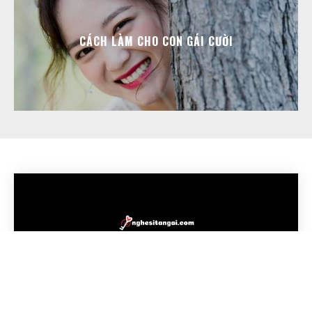
CÁCH LÀM CHO CON GÁI CƯỜI
TRANG CHỦ
KHÓA HỌC TÁN GÁI ONLINE
BLOG
KHÓA HỌC OFFLINE
COPYRIGHT @2020