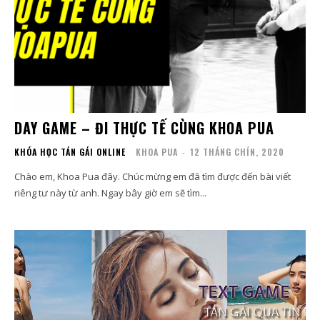
DAY GAME – ĐI THỰC TẾ CÙNG KHOA PUA
KHÓA HỌC TÁN GÁI ONLINE
KHOA PUA
-
12 THÁNG CHÍN, 2020
Chào em, Khoa Pua đây. Chúc mừng em đã tìm được đến bài viết
riêng tư này từ anh. Ngay bây giờ em sẽ tìm...