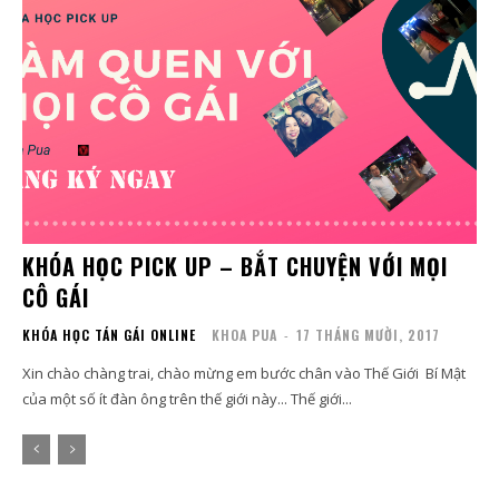
KHÓA HỌC PICK UP – BẮT CHUYỆN VỚI MỌI
CÔ GÁI
KHÓA HỌC TÁN GÁI ONLINE
KHOA PUA
-
17 THÁNG MƯỜI, 2017
Xin chào chàng trai, chào mừng em bước chân vào Thế Giới Bí Mật
của một số ít đàn ông trên thế giới này... Thế giới...