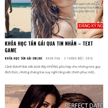
KHÓA HỌC TÁN GÁI QUA TIN NHẮN – TEXT
GAME
KHÓA HỌC TÁN GÁI ONLINE
KHOA PUA
-
2 THÁNG MỘT, 2019
Cảnh Báo!!!! Bài viết dưới đây KHÔNG phù hợp cho những nice guy
đích thức, những chàng trai suy nghĩ rằng việc chinh phục một...