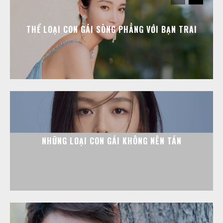
THỂ LOẠI CON GÁI SÒNG PHẲNG VỚI BẠN TRAI
NHỮNG LOẠI CON GÁI KHÔNG NÊN TÁN