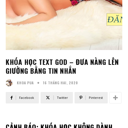
KHÓA HỌC TEXT GOD – ĐƯA NÀNG LÊN
GIƯỜNG BẰNG TIN NHẮN
16 THÁNG HAI, 2020
KHOA PUA
Facebook
Twitter
Pinterest
CẢNH BÁO: KHÓA HỌC KHÔNG DÀNH