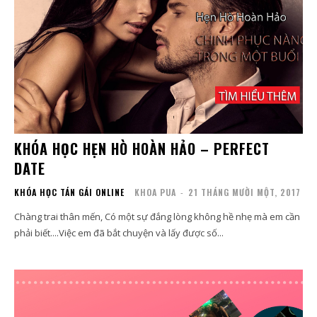
KHÓA HỌC HẸN HÒ HOÀN HẢO – PERFECT
DATE
KHÓA HỌC TÁN GÁI ONLINE
KHOA PUA
-
21 THÁNG MƯỜI MỘT, 2017
Chàng trai thân mến, Có một sự đắng lòng không hề nhẹ mà em cần
phải biết....Việc em đã bắt chuyện và lấy được số...