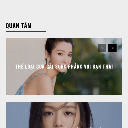
QUAN TÂM
THỂ LOẠI CON GÁI SÒNG PHẲNG VỚI BẠN TRAI