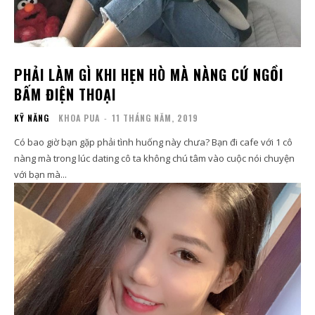
PHẢI LÀM GÌ KHI HẸN HÒ MÀ NÀNG CỨ NGỒI
BẤM ĐIỆN THOẠI
KỸ NĂNG
KHOA PUA
-
11 THÁNG NĂM, 2019
Có bao giờ bạn gặp phải tình huống này chưa? Bạn đi cafe với 1 cô
nàng mà trong lúc dating cô ta không chú tâm vào cuộc nói chuyện
với bạn mà...