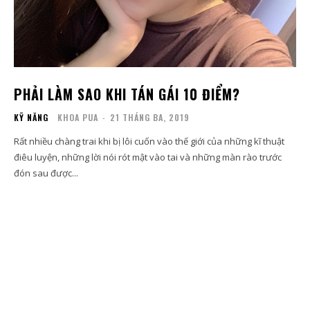
PHẢI LÀM SAO KHI TÁN GÁI 10 ĐIỂM?
KỸ NĂNG
KHOA PUA
-
21 THÁNG BA, 2019
Rất nhiều chàng trai khi bị lôi cuốn vào thế giới của những kĩ thuật
điêu luyện, những lời nói rót mật vào tai và những màn rào trước
đón sau được...