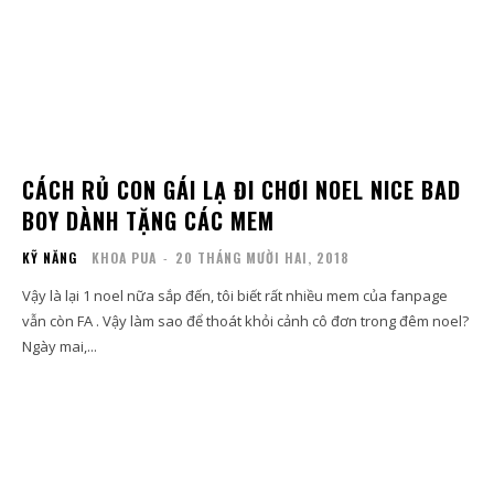
CÁCH RỦ CON GÁI LẠ ĐI CHƠI NOEL NICE BAD
BOY DÀNH TẶNG CÁC MEM
KỸ NĂNG
KHOA PUA
-
20 THÁNG MƯỜI HAI, 2018
Vậy là lại 1 noel nữa sắp đến, tôi biết rất nhiều mem của fanpage
vẫn còn FA . Vậy làm sao để thoát khỏi cảnh cô đơn trong đêm noel?
Ngày mai,...