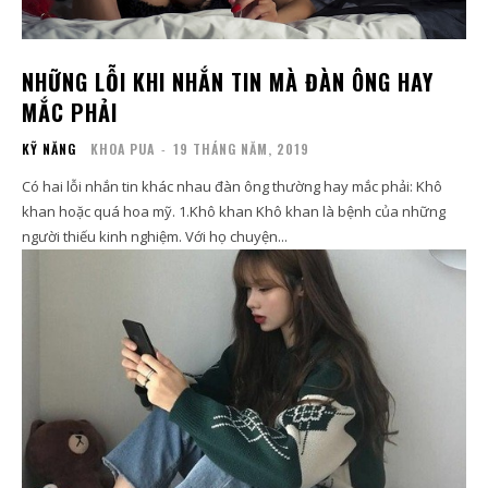
NHỮNG LỖI KHI NHẮN TIN MÀ ĐÀN ÔNG HAY
MẮC PHẢI
KỸ NĂNG
KHOA PUA
-
19 THÁNG NĂM, 2019
Có hai lỗi nhắn tin khác nhau đàn ông thường hay mắc phải: Khô
khan hoặc quá hoa mỹ. 1.Khô khan Khô khan là bệnh của những
người thiếu kinh nghiệm. Với họ chuyện...