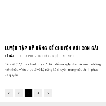
LUYỆN TẬP KỸ NĂNG KỂ CHUYỆN VỚI CON GÁI
KỸ NĂNG
KHOA PUA
-
16 THÁNG MƯỜI HAI, 2018
Bài viết được nice bad boy sưu tầm để mang lại cho các mem những
kiến thức, ví dụ thực tế về kỹ năng kể chuyện trong việc chinh phục
và quyễn...
2
3
4