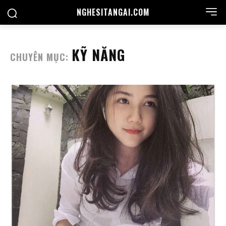
NGHESITANGAI.COM
KỸ NĂNG
CHUYÊN MỤC: