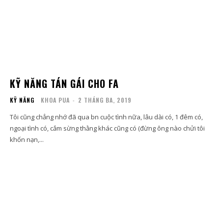
KỸ NĂNG TÁN GÁI CHO FA
KỸ NĂNG
KHOA PUA
-
2 THÁNG BA, 2019
Tôi cũng chẳng nhớ đã qua bn cuộc tình nữa, lâu dài có, 1 đêm có,
ngoại tình có, cắm sừng thằng khác cũng có (đừng ông nào chửi tôi
khốn nạn,...