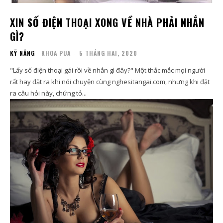
XIN SỐ ĐIỆN THOẠI XONG VỀ NHÀ PHẢI NHẮN
GÌ?
KỸ NĂNG
KHOA PUA
-
5 THÁNG HAI, 2020
"Lấy số điện thoại gái rồi về nhắn gì đây?" Một thắc mắc mọi người
rất hay đặt ra khi nói chuyện cùng nghesitangai.com, nhưng khi đặt
ra câu hỏi này, chứng tỏ...