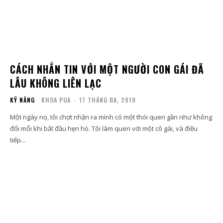
CÁCH NHẮN TIN VỚI MỘT NGƯỜI CON GÁI ĐÃ
LÂU KHÔNG LIÊN LẠC
KỸ NĂNG
KHOA PUA
-
17 THÁNG BA, 2019
Một ngày nọ, tôi chợt nhận ra mình có một thói quen gần như không
đổi mỗi khi bắt đầu hẹn hò. Tôi làm quen với một cô gái, và điều
tiếp...