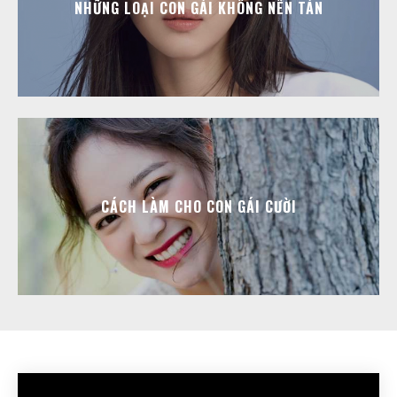
NHỮNG LOẠI CON GÁI KHÔNG NÊN TÁN
CÁCH LÀM CHO CON GÁI CƯỜI