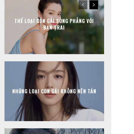
THỂ LOẠI CON GÁI SÒNG PHẲNG VỚI
BẠN TRAI
NHỮNG LOẠI CON GÁI KHÔNG NÊN TÁN