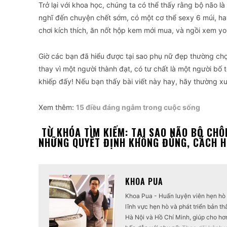
Trở lại với khoa học, chúng ta có thể thấy rằng bộ não l
nghĩ đến chuyện chết sớm, có một cơ thể sexy 6 múi, hay
chơi kích thích, ăn nốt hộp kem mới mua, và ngồi xem yo
Giờ các bạn đã hiểu được tại sao phụ nữ đẹp thường chọ
thay vì một người thành đạt, có tư chất là một người bố t
khiếp đấy! Nếu bạn thấy bài viết này hay, hãy thường x
Xem thêm:
15 điều đáng ngẫm trong cuộc sống
TỪ KHÓA TÌM KIẾM: TẠI SAO NÃO BỘ CHÔN
NHỮNG QUYẾT ĐỊNH KHÔNG ĐÚNG, CÁCH 
KHOA PUA
Khoa Pua - Huấn luyện viên hẹn hò -
lĩnh vực hẹn hò và phát triển bản th
Hà Nội và Hồ Chí Minh, giúp cho hơn