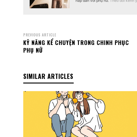
hấp dẫn với phụ nữ.
Theo dõi kênh 
PREVIOUS ARTICLE
KỸ NĂNG KỂ CHUYỆN TRONG CHINH PHỤC
PHỤ NỮ
SIMILAR ARTICLES