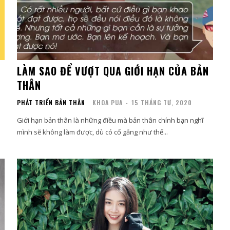
LÀM SAO ĐỂ VƯỢT QUA GIỚI HẠN CỦA BẢN
THÂN
PHÁT TRIỂN BẢN THÂN
KHOA PUA
-
15 THÁNG TƯ, 2020
Giới hạn bản thân là những điều mà bản thân chính bạn nghĩ
mình sẽ không làm được, dù có cố gắng như thế...