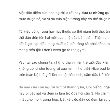
Một đặc điểm của con người là rất hay
đưa ra những quy
thức được nó, và ví dụ của hiện tượng này có thể được 
Từ việc uống rượu hay hút thuốc có thể giảm tuổi thọ, ă
thể dẫn đến tổn hại mối quan hệ của bản thân. Thậm chí 
hết 1 gói hạt điều rang muối dù biết rằng sẽ phải dành r
mang đến (j/k I don’t even go to the gym)
Vậy, tại sao chúng ta, những thanh niên trẻ tuổi đầy kiế
không có lợi cho tương lai của mình như thế? Nice bad bo
trên toàn bộ thế giới lên án hệ thần kinh, cầm đầu bởi tê
Bộ não của con người là một thằng ỷ lại
, lười biếng, n
hay bị bắt nạt và đem ra làm trò đùa hồi cấp 3. Nó chỉ m
nhất cho mọi trường hợp, bất kể việc đấy có đem lại sự