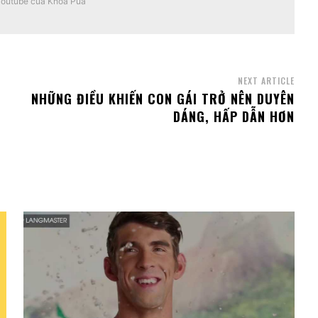
youtube của Khoa Pua
NEXT ARTICLE
NHỮNG ĐIỀU KHIẾN CON GÁI TRỞ NÊN DUYÊN
DÁNG, HẤP DẪN HƠN