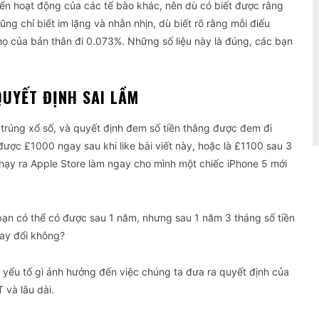
ển hoạt động của các tế bào khác, nên dù có biết được rằng
ng chỉ biết im lặng và nhẫn nhịn, dù biết rõ rằng mỗi điếu
họ của bản thân đi 0.073%. Những số liệu này là đúng, các bạn
QUYẾT ĐỊNH SAI LẦM
 trúng xổ số, và quyết định đem số tiền thắng được đem đi
được £1000 ngay sau khi like bài viết này, hoặc là £1100 sau 3
hạy ra Apple Store làm ngay cho mình một chiếc iPhone 5 mới
bạn có thể có được sau 1 năm, nhưng sau 1 năm 3 tháng số tiền
hay đổi không?
y yếu tố gì ảnh hưởng đến việc chúng ta đưa ra quyết định của
 và lâu dài.