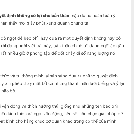
ết định không có lợi cho bản thân
mặc dù họ hoàn toàn ý
nhận thấy mọi giây phút xung quanh chúng ta:
n đồ ngọt dễ béo phì, hay đưa ra một quyết định không hay có
khi đang ngồi viết bài này, bản thân chính tôi đang ngồi ăn gần
a rất nhiều giờ ở phòng tập để đốt cháy đi số năng lượng nó
n thức và trí thông minh lại sẵn sàng đưa ra những quyết định
y xin phép thay mặt tất cả nhưng thanh niên lười biếng và ỷ lại
n não bộ.
gại vận động và thích hưởng thủ, giống như những tên béo phì
uốn kích thích và ngại vận động, nên sẽ luôn chọn giải pháp dễ
 bất bình cho hàng chục cơ quan khác trong cơ thể của mình.