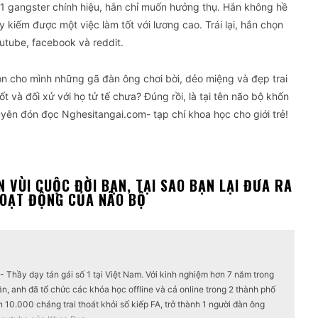
à 1 gangster chính hiệu, hắn chỉ muốn hưởng thụ. Hắn không hề
 kiếm được một việc làm tốt với lương cao. Trái lại, hắn chọn
utube, facebook và reddit.
n cho mình những gã đàn ông chơi bời, dẻo miệng và đẹp trai
ốt và đối xử với họ tử tế chưa? Đúng rồi, là tại tên não bộ khốn
uyên đón đọc Nghesitangai.com- tạp chí khoa học cho giới trẻ!
 VÙI CUỘC ĐỜI BẠN, TẠI SAO BẠN LẠI ĐƯA RA
HOẠT ĐỘNG CỦA NÃO BỘ
 Thầy dạy tán gái số 1 tại Việt Nam. Với kinh nghiệm hơn 7 năm trong
ân, anh đã tổ chức các khóa học offline và cả online trong 2 thành phố
 10.000 cháng trai thoát khỏi số kiếp FA, trở thành 1 người đàn ông