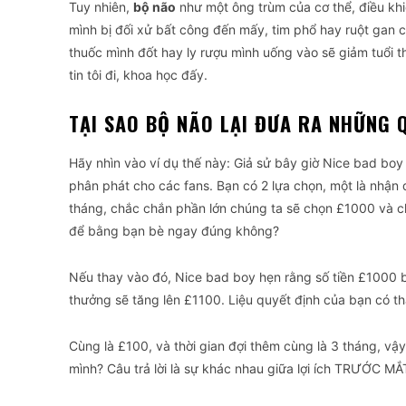
Tuy nhiên,
bộ não
như một ông trùm của cơ thể, điều khi
mình bị đối xử bất công đến mấy, tim phổ hay ruột gan cũ
thuốc mình đốt hay ly rượu mình uống vào sẽ giảm tuổi t
tin tôi đi, khoa học đấy.
TẠI SAO BỘ NÃO LẠI ĐƯA RA NHỮNG 
Hãy nhìn vào ví dụ thế này: Giả sử bây giờ Nice bad boy
phân phát cho các fans. Bạn có 2 lựa chọn, một là nhận 
tháng, chắc chắn phần lớn chúng ta sẽ chọn £1000 và c
để bằng bạn bè ngay đúng không?
Nếu thay vào đó, Nice bad boy hẹn rằng số tiền £1000 
thưởng sẽ tăng lên £1100. Liệu quyết định của bạn có t
Cùng là £100, và thời gian đợi thêm cùng là 3 tháng, vậ
mình? Câu trả lời là sự khác nhau giữa lợi ích TRƯỚC MẮT