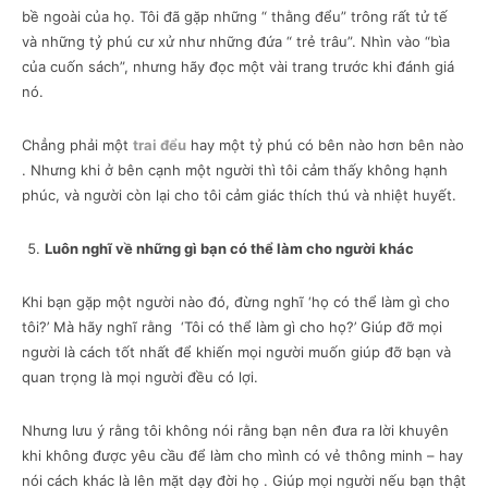
bề ngoài của họ. Tôi đã gặp những “ thằng đểu” trông rất tử tế
và những tỷ phú cư xử như những đứa “ trẻ trâu”. Nhìn vào “bìa
của cuốn sách”, nhưng hãy đọc một vài trang trước khi đánh giá
nó.
Chẳng phải một
trai đểu
hay một tỷ phú có bên nào hơn bên nào
. Nhưng khi ở bên cạnh một người thì tôi cảm thấy không hạnh
phúc, và người còn lại cho tôi cảm giác thích thú và nhiệt huyết.
Luôn nghĩ về những gì bạn có thể làm cho người khác
Khi bạn gặp một người nào đó, đừng nghĩ ‘họ có thể làm gì cho
tôi?’ Mà hãy nghĩ rằng ‘Tôi có thể làm gì cho họ?’ Giúp đỡ mọi
người là cách tốt nhất để khiến mọi người muốn giúp đỡ bạn và
quan trọng là mọi người đều có lợi.
Nhưng lưu ý rằng tôi không nói rằng bạn nên đưa ra lời khuyên
khi không được yêu cầu để làm cho mình có vẻ thông minh – hay
nói cách khác là lên mặt dạy đời họ . Giúp mọi người nếu bạn thật