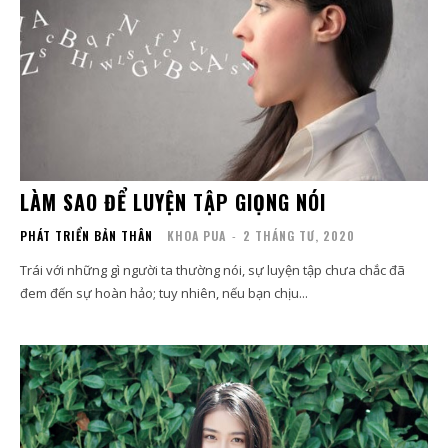
LÀM SAO ĐỂ LUYỆN TẬP GIỌNG NÓI
PHÁT TRIỂN BẢN THÂN
KHOA PUA
-
2 THÁNG TƯ, 2020
Trái với những gì người ta thường nói, sự luyện tập chưa chắc đã
đem đến sự hoàn hảo; tuy nhiên, nếu bạn chịu...