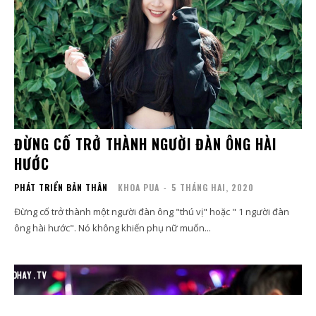
ĐỪNG CỐ TRỞ THÀNH NGƯỜI ĐÀN ÔNG HÀI
HƯỚC
PHÁT TRIỂN BẢN THÂN
KHOA PUA
-
5 THÁNG HAI, 2020
Đừng cố trở thành một người đàn ông "thú vị" hoặc " 1 người đàn
ông hài hước". Nó không khiến phụ nữ muốn...