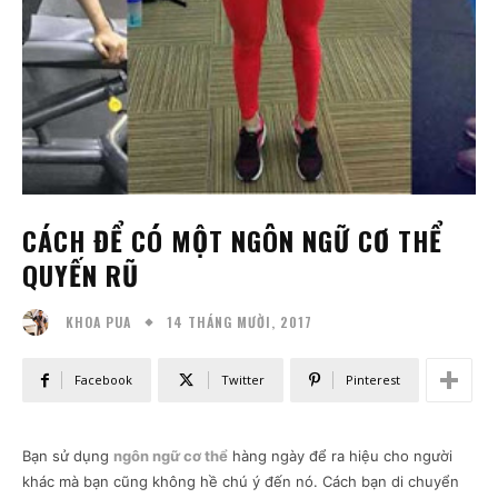
CÁCH ĐỂ CÓ MỘT NGÔN NGỮ CƠ THỂ
QUYẾN RŨ
14 THÁNG MƯỜI, 2017
KHOA PUA
Facebook
Twitter
Pinterest
Bạn sử dụng
ngôn ngữ cơ thể
hàng ngày để ra hiệu cho người
khác mà bạn cũng không hề chú ý đến nó. Cách bạn di chuyển