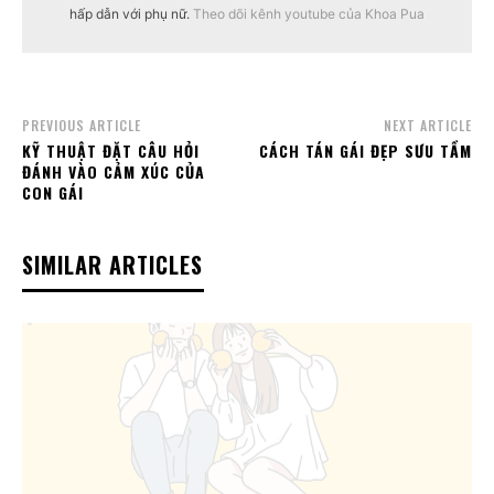
hấp dẫn với phụ nữ.
Theo dõi kênh youtube của Khoa Pua
PREVIOUS ARTICLE
NEXT ARTICLE
KỸ THUẬT ĐẶT CÂU HỎI
CÁCH TÁN GÁI ĐẸP SƯU TẦM
ĐÁNH VÀO CẢM XÚC CỦA
CON GÁI
SIMILAR ARTICLES