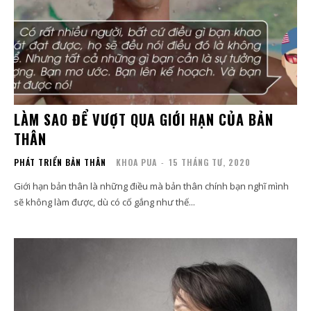
LÀM SAO ĐỂ VƯỢT QUA GIỚI HẠN CỦA BẢN
THÂN
PHÁT TRIỂN BẢN THÂN
KHOA PUA
-
15 THÁNG TƯ, 2020
Giới hạn bản thân là những điều mà bản thân chính bạn nghĩ mình
sẽ không làm được, dù có cố gắng như thế...