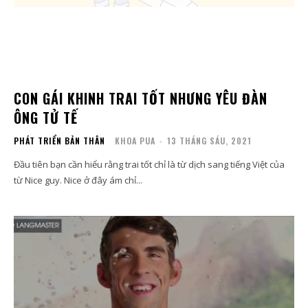
CON GÁI KHINH TRAI TỐT NHƯNG YÊU ĐÀN
ÔNG TỬ TẾ
PHÁT TRIỂN BẢN THÂN
KHOA PUA
-
13 THÁNG SÁU, 2021
Đầu tiên bạn cần hiểu rằng trai tốt chỉ là từ dịch sang tiếng Việt của
từ Nice guy. Nice ở đây ám chỉ...