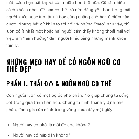
mắt, cách bạn bắt tay và còn nhiều hơn thế nữa. Cõ rất nhiều
cách khácn nhau để bạn có thể trở nên đáng yêu hơn trong mắt
người khác hoặc ít nhất thì học cũng chẳng chê bạn ở điểm nào
được. Nhưng bất cứ khi nào tôi nói về những “mẹo” như vậy, thì
luôn có ít nhất một hoặc hai người cảm thấy không thoải mái với
việc làm “ ảnh hưởng” đến người khác bằng những mánh khóe
tâm lý.
NHỮNG MẸO HAY ĐỂ CÓ NGÔN NGỮ CƠ
THỂ ĐẸP
PHẦN 1:
THÁI ĐỘ & NGÔN NGỮ CƠ THỂ
Con người luôn có một bộ óc phê phán. Nó giúp chúng ta sống
sót trong quá trình tiến hóa. Chúng ta hình thành ý định phê
phán, đánh giá của mình trong vòng chưa đầy một giây:
Người này có phải là mối đe dọa không?
Người này có hấp dẫn không?