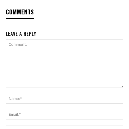
COMMENTS
LEAVE A REPLY
Comment:
Na
Ema
Web