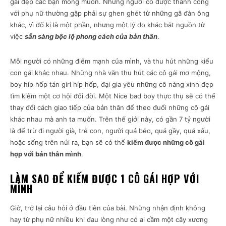
gái đẹp các bạn mong muốn. Những người có được thành công
với phụ nữ thường gặp phải sự ghen ghét từ những gã đàn ông
khác, vì đố kị là một phần, nhưng một lý do khác bắt nguồn từ
việc
sẵn sàng bộc lộ phong cách của bản thân
.
Mỗi người có những điểm mạnh của mình, và thu hút những kiểu
con gái khác nhau. Những nhà văn thu hút các cô gái mơ mộng,
boy híp hốp tán girl híp hốp, đại gia yêu những cô nàng xinh đẹp
tìm kiếm một cơ hội đổi đời. Một Nice bad boy thực thụ sẽ có thể
thay đổi cách giao tiếp của bản thân để theo đuổi những cô gái
khác nhau mà anh ta muốn. Trên thế giới này, có gần 7 tỷ người
là để trừ đi người già, trẻ con, người quá béo, quá gầy, quá xấu,
hoặc sống trên núi ra, bạn sẽ có thể
kiếm được những cô gái
hợp với bản thân mình
.
LÀM SAO ĐỂ KIẾM ĐƯỢC 1 CÔ GÁI HỢP VỚI
MÌNH
Giờ, trở lại câu hỏi ở đầu tiên của bài. Những nhận định không
hay từ phụ nữ nhiều khi đau lòng như có ai cầm một cây xương