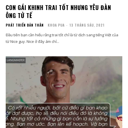
CON GÁI KHINH TRAI TỐT NHƯNG YÊU ĐÀN
ÔNG TỬ TẾ
PHÁT TRIỂN BẢN THÂN
KHOA PUA
-
13 THÁNG SÁU, 2021
Đầu tiên bạn cần hiểu rằng trai tốt chỉ là từ dịch sang tiếng Việt của
từ Nice guy. Nice ở đây ám chỉ...