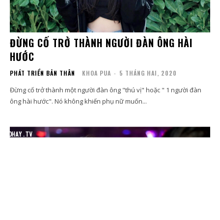
ĐỪNG CỐ TRỞ THÀNH NGƯỜI ĐÀN ÔNG HÀI
HƯỚC
PHÁT TRIỂN BẢN THÂN
KHOA PUA
-
5 THÁNG HAI, 2020
Đừng cố trở thành một người đàn ông "thú vị" hoặc " 1 người đàn
ông hài hước". Nó không khiến phụ nữ muốn...