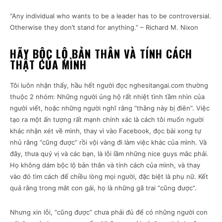
“Any individual who wants to be a leader has to be controversial.
Otherwise they don’t stand for anything.” – Richard M. Nixon
HÃY BỘC LỘ BẢN THÂN VÀ TÍNH CÁCH
THẬT CỦA MÌNH
Tôi luôn nhận thấy, hầu hết người đọc nghesitangai.com thường
thuộc 2 nhóm: Những người ủng hộ rất nhiệt tình tầm nhìn của
người viết, hoặc những người nghĩ rằng “thằng này bị điên”. Việc
tạo ra một ấn tượng rất mạnh chính xác là cách tôi muốn người
khác nhận xét về mình, thay vì vào Facebook, đọc bài xong tự
nhủ rằng “cũng được” rồi vội vàng đi làm việc khác của mình. Và
đây, thưa quý vị và các bạn, là lỗi lầm những nice guys mắc phải.
Họ không dám bộc lộ bản thân và tính cách của mình, và thay
vào đó tìm cách để chiều lòng mọi người, đặc biệt là phụ nữ. Kết
quả rằng trong mắt con gái, họ là những gã trai “cũng được”.
Nhưng xin lỗi, “cũng được” chưa phải đủ để có những người con