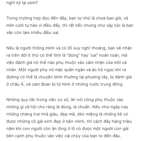
nghĩ kỹ lại xem?
Trong trường hợp đọc đến đây, bạn tự nhủ là chưa bao giờ, và
mỉm cười tự hào vì điều đấy, thì rất tiếc nhưng như vậy tức là bạn
vẫn còn làm nhiều điều sai.
Nếu là người thông minh và có lối suy nghĩ thoáng, bạn sẽ nhận
ra trên đời ít thứ có thể tính là “đúng” hay “sai” hoàn toàn, mà
việc đánh giá nó thế nào phụ thuộc vào cảm nhận của mỗi cá
nhân. Một người phụ nữ mặc quần ngắn và áo hở ngực khi ra
đường có thể là chuyện bình thường tại phương tây, bị đánh giá
ở châu Á, và cam đoan bị tử hình ở những nước trung đông.
Những quy tắc trong việc cư xử, ăn nói cũng phụ thuộc vào
những gì xã hội cho rằng là đúng, là chuẩn. Nếu như ngày nay
những chàng trai nhà giàu, đẹp mã, dẻo miệng là những kẻ có
được những cô gái xinh đẹp ở bên mình, thì cách đây hàng triệu
năm khi con người còn ăn lông ở lỗ có được một người con gái
bên cạnh phụ thuộc vào việc cái chùy của bạn to đến đâu.