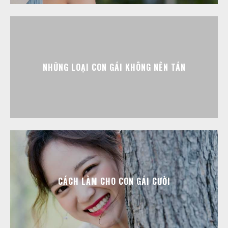
NHỮNG LOẠI CON GÁI KHÔNG NÊN TÁN
CÁCH LÀM CHO CON GÁI CƯỜI