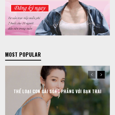
MOST POPULAR
THỂ LOẠI CON GÁI SÒNG PHẲNG VỚI BẠN TRAI