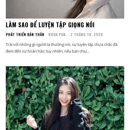
LÀM SAO ĐỂ LUYỆN TẬP GIỌNG NÓI
PHÁT TRIỂN BẢN THÂN
KHOA PUA
-
2 THÁNG TƯ, 2020
Trái với những gì người ta thường nói, sự luyện tập chưa chắc đã
đem đến sự hoàn hảo; tuy nhiên, nếu bạn chịu...