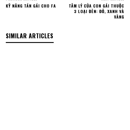
KỸ NĂNG TÁN GÁI CHO FA
TÂM LÝ CỦA CON GÁI THUỘC
3 LOẠI ĐÈN: ĐỎ, XANH VÀ
VÀNG
SIMILAR ARTICLES