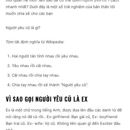
mối quan hệ mới? làm sao để có thể
quên người yêu cũ
1 cách
nhanh nhất? Dưới đây là một số trải nghiệm của bản thân tôi
muốn chia sẽ cho các bạn
Người yêu cũ là gì?
Tóm tắt định nghĩa từ Wikipedia:
Hai người tán tỉnh nhau rồi yêu nhau.
Yêu nhau rồi cãi nhau.
Cãi nhau rồi chia tay nhau.
Chia tay nhau rồi sẽ thành “Người yêu cũ”.
VÌ SAO GỌI NGƯỜI YÊU CŨ LÀ EX
Ex là một chữ trong tiếng Anh, được đưa lên đầu các danh từ để
nói rằng nó đã cũ rồi.. Ex-girlfriend: Bạn gái cũ, Ex- boyfriend:
Bạn trai cũ. Ex- wife: Vợ cũ. Không liên quan gì đến Exciter đâu