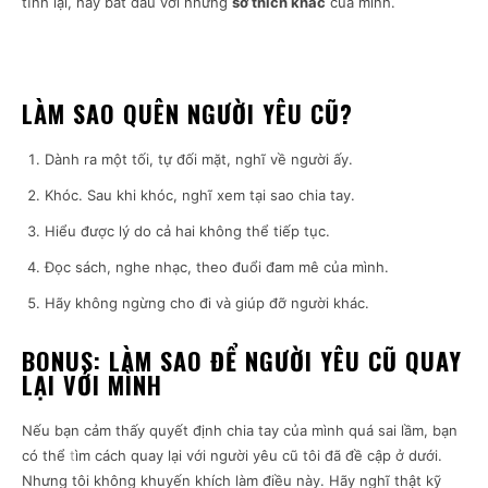
tĩnh lại, hãy bắt đầu với những
sở thích khác
của mình.
LÀM SAO QUÊN NGƯỜI YÊU CŨ?
Dành ra một tối, tự đối mặt, nghĩ về người ấy.
Khóc. Sau khi khóc, nghĩ xem tại sao chia tay.
Hiểu được lý do cả hai không thể tiếp tục.
Đọc sách, nghe nhạc, theo đuổi đam mê của mình.
Hãy không ngừng cho đi và giúp đỡ người khác.
BONUS: LÀM SAO ĐỂ NGƯỜI YÊU CŨ QUAY
LẠI VỚI MÌNH
Nếu bạn cảm thấy quyết định chia tay của mình quá sai lầm, bạn
có thể
t
ìm cách quay lại với người yêu cũ tôi đã đề cập ở dưới.
Nhưng tôi không khuyến khích làm điều này. Hãy nghĩ thật kỹ