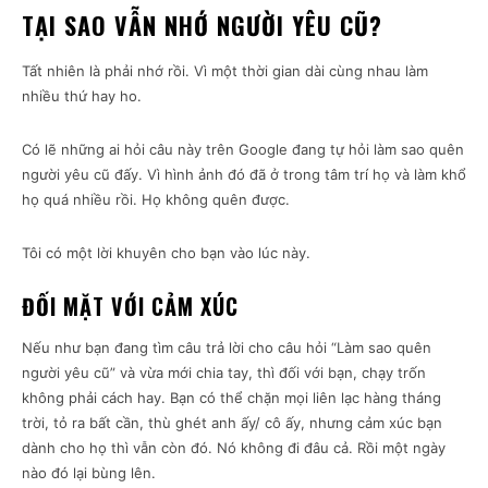
TẠI SAO VẪN NHỚ NGƯỜI YÊU CŨ?
Tất nhiên là phải nhớ rồi. Vì một thời gian dài cùng nhau làm
nhiều thứ hay ho.
Có lẽ những ai hỏi câu này trên Google đang tự hỏi làm sao quên
người yêu cũ đấy. Vì hình ảnh đó đã ở trong tâm trí họ và làm khổ
họ quá nhiều rồi. Họ không quên được.
Tôi có một lời khuyên cho bạn vào lúc này.
ĐỐI MẶT VỚI CẢM XÚC
Nếu như bạn đang tìm câu trả lời cho câu hỏi “Làm sao quên
người yêu cũ” và vừa mới chia tay, thì đối với bạn, chạy trốn
không phải cách hay. Bạn có thể chặn mọi liên lạc hàng tháng
trời, tỏ ra bất cần, thù ghét anh ấy/ cô ấy, nhưng cảm xúc bạn
dành cho họ thì vẫn còn đó. Nó không đi đâu cả. Rồi một ngày
nào đó lại bùng lên.