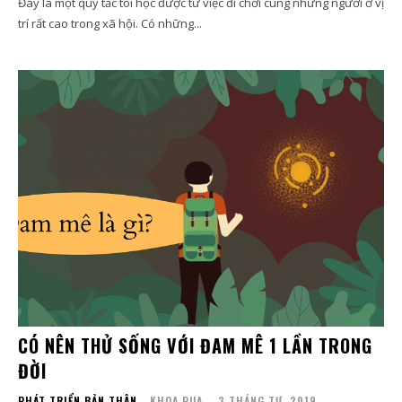
Đây là một quy tắc tôi học được từ việc đi chơi cùng những người ở vị
trí rất cao trong xã hội. Có những...
CÓ NÊN THỬ SỐNG VỚI ĐAM MÊ 1 LẦN TRONG
ĐỜI
PHÁT TRIỂN BẢN THÂN
KHOA PUA
-
3 THÁNG TƯ, 2019