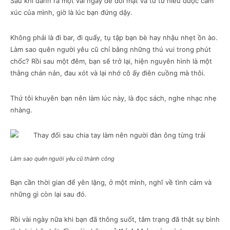
Sau khi dành ra một vài ngày để đối mặt và từ từ hiểu được cảm
xúc của mình, giờ là lúc bạn đứng dậy.
Không phải là đi bar, đi quẩy, tụ tập bạn bè hay nhậu nhẹt ồn ào.
Làm sao quên người yêu cũ chỉ bằng những thú vui trong phút
chốc? Rồi sau một đêm, bạn sẽ trở lại, hiện nguyên hình là một
thằng chán nản, đau xót và lại nhớ cô ấy điên cuồng mà thôi.
Thứ tôi khuyên bạn nên làm lúc này, là đọc sách, nghe nhạc nhẹ
nhàng.
Làm sao quên người yêu cũ thành công
Bạn cần thời gian để yên lặng, ở một mình, nghĩ về tình cảm và
những gì còn lại sau đó.
Rồi vài ngày nữa khi bạn đã thông suốt, tâm trạng đã thật sự bình