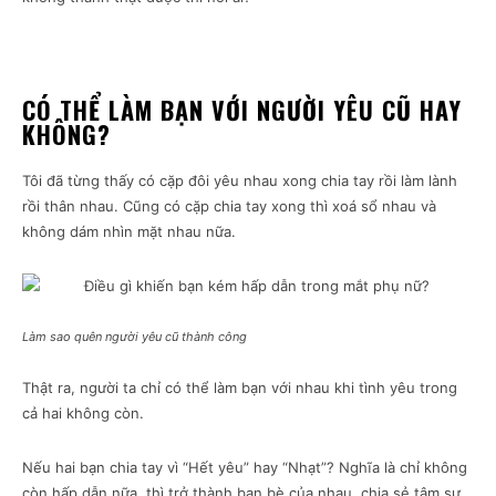
CÓ THỂ LÀM BẠN VỚI NGƯỜI YÊU CŨ HAY
KHÔNG?
Tôi đã từng thấy có cặp đôi yêu nhau xong chia tay rồi làm lành
rồi thân nhau. Cũng có cặp chia tay xong thì xoá sổ nhau và
không dám nhìn mặt nhau nữa.
Làm sao quên người yêu cũ thành công
Thật ra, người ta chỉ có thể làm bạn với nhau khi tình yêu trong
cả hai không còn.
Nếu hai bạn chia tay vì “Hết yêu” hay “Nhạt”? Nghĩa là chỉ không
còn hấp dẫn nữa, thì trở thành bạn bè của nhau, chia sẻ tâm sự