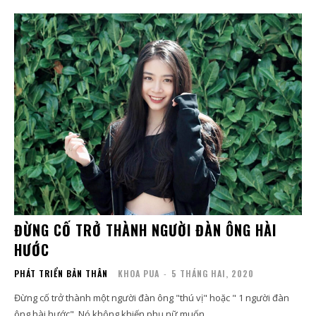
ĐỪNG CỐ TRỞ THÀNH NGƯỜI ĐÀN ÔNG HÀI
HƯỚC
PHÁT TRIỂN BẢN THÂN
KHOA PUA
-
5 THÁNG HAI, 2020
Đừng cố trở thành một người đàn ông "thú vị" hoặc " 1 người đàn
ông hài hước". Nó không khiến phụ nữ muốn...