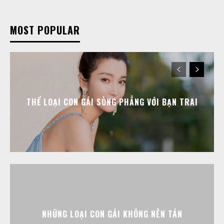
MOST POPULAR
THỂ LOẠI CON GÁI SÒNG PHẲNG VỚI BẠN TRAI
NHỮNG LOẠI CON GÁI KHÔNG NÊN TÁN