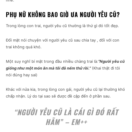
nhé.
PHỤ NỮ KHÔNG BAO GIỜ ƯA NGƯỜI YÊU CŨ?
Trong lòng con trai, người yêu cũ thường là thứ gì đó tốt đẹp.
Đối mặt nói chuyện với người yêu cũ sau chia tay , đối với con
trai không quá khó.
Một suy nghĩ bí mật trong đầu nhiều chàng trai là:
“Người yêu cũ
giống như một món ăn mà tôi đã nếm thử rồi.”
(Khai thật đi tôi
nói đúng hay sai)
Khác với nửa kia, trong lòng con gái, người yêu cũ lại thường khó
chấp nhận. Lý do tại sao sẽ được đề cập đến ở phần sau.
“NGƯỜI YÊU CŨ LÀ CÁI GÌ ĐÓ RẤT
HÃM” – EM++