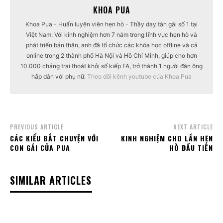
KHOA PUA
Khoa Pua - Huấn luyện viên hẹn hò - Thầy dạy tán gái số 1 tại
Việt Nam. Với kinh nghiệm hơn 7 năm trong lĩnh vực hẹn hò và
phát triển bản thân, anh đã tổ chức các khóa học offline và cả
online trong 2 thành phố Hà Nội và Hồ Chí Minh, giúp cho hơn
10.000 cháng trai thoát khỏi số kiếp FA, trở thành 1 người đàn ông
hấp dẫn với phụ nữ.
Theo dõi kênh youtube của Khoa Pua
PREVIOUS ARTICLE
NEXT ARTICLE
CÁC KIỂU BẮT CHUYỆN VỚI
KINH NGHIỆM CHO LẦN HẸN
CON GÁI CỦA PUA
HÒ ĐẦU TIÊN
SIMILAR ARTICLES