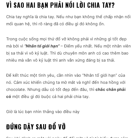
VÌ SAO HAI BẠN PHẢI NÓI LỜI CHIA TAY?
Chia tay nghĩa là chia tay. Nếu như bạn không thể chấp nhận nổi
mối quan hệ, thì rõ ràng đã có điều gì đó không ổn.
Trong cuộc sống mọi thứ đổ vỡ không phải vì những gì tốt đẹp
mà bởi vì
“Nhân tố giới hạn”
– Điểm yếu nhất. Nếu một nhân viên
bị sa thải vì vô kỷ luật. Thì dù chuyên môn anh có cao thêm bao
nhiêu mà vẫn vô kỷ luật thì anh vẫn xứng đáng bị sa thải.
Để kết thúc một tình yêu, cần nhìn vào “Nhân tố giới hạn” của
nó. Cảm xúc khiến chúng ta mờ mắt và nghĩ đến hoa hồng với
chocolate. Nhưng dẫu có tốt đẹp đến đâu, thì
chắc chắn phải
có
một điều gì đó buộc cả hai phải chia tay.
Giờ là lúc bạn nhìn thẳng vào điều này
ĐỨNG DẬY SAU ĐỔ VỠ