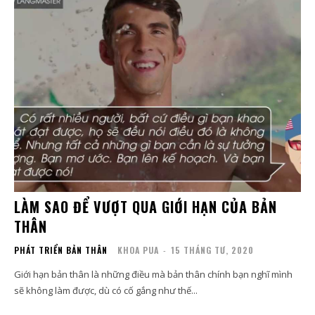
LÀM SAO ĐỂ VƯỢT QUA GIỚI HẠN CỦA BẢN
THÂN
PHÁT TRIỂN BẢN THÂN
KHOA PUA
-
15 THÁNG TƯ, 2020
Giới hạn bản thân là những điều mà bản thân chính bạn nghĩ mình
sẽ không làm được, dù có cố gắng như thế...