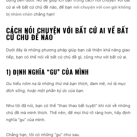
dung bên dưới. Nó sẽ giúp ích bạn trong cách nói chuyện với bất
cứ ai về bất cứ chủ đề nào, để bạn
nói chuyện với con gái không
bị nhàm chán
chẳng hạn!
CÁCH NÓI CHUYỆN VỚI BẤT CỨ AI VỀ BẤT
CỨ CHỦ ĐỀ NÀO
Dưới đây là những phương pháp giúp bạn cải thiện khả năng giao
tiếp, bạn có thể nói về bất cứ chủ đề gì, cũng như với bất cứ ai.
1) ĐỊNH NGHĨA “GU” CỦA MÌNH
Gu hiểu nôm na là những thứ mà bạn thích, đam mê, nó là mục
đích sống, hoặc một phần ký ức của bạn.
Như tôi đã nói, bạn có thể “thao thao bất tuyệt” khi nói về những
chủ đề mà mình thích. Thế nên, để mọi thứ rõ ràng hơn, hãy định
nghĩa “gu” của mình.
Chẳng hạn, tôi có những “gu” như sau.