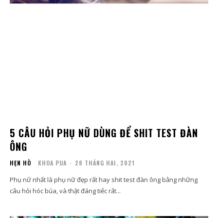
5 CÂU HỎI PHỤ NỮ DÙNG ĐỂ SHIT TEST ĐÀN
ÔNG
HẸN HÒ
KHOA PUA
-
28 THÁNG HAI, 2021
Phụ nữ nhất là phụ nữ đẹp rất hay shit test đàn ông bằng những
câu hỏi hóc búa, và thật đáng tiếc rất...