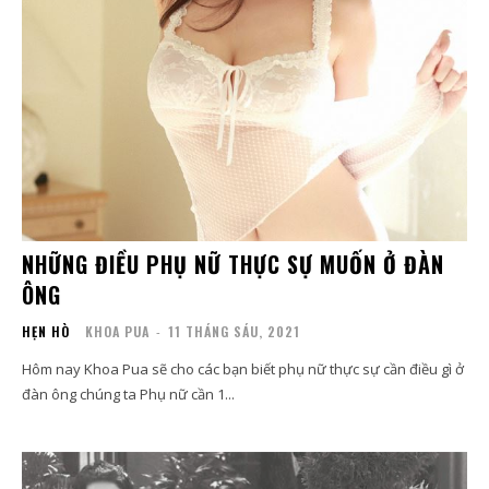
NHỮNG ĐIỀU PHỤ NỮ THỰC SỰ MUỐN Ở ĐÀN
ÔNG
HẸN HÒ
KHOA PUA
-
11 THÁNG SÁU, 2021
Hôm nay Khoa Pua sẽ cho các bạn biết phụ nữ thực sự cần điều gì ở
đàn ông chúng ta Phụ nữ cần 1...