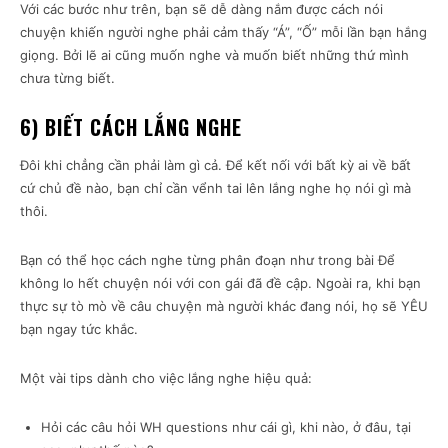
Với các bước như trên, bạn sẽ dễ dàng nắm được cách nói
chuyện khiến người nghe phải cảm thấy “Á”, “Ố” mỗi lần bạn hắng
giọng. Bởi lẽ ai cũng muốn nghe và muốn biết những thứ mình
chưa từng biết.
6) BIẾT CÁCH LẮNG NGHE
Đôi khi chẳng cần phải làm gì cả. Để kết nối với bất kỳ ai về bất
cứ chủ đề nào, bạn chỉ cần vểnh tai lên lắng nghe họ nói gì mà
thôi.
Bạn có thể học cách nghe từng phân đoạn như trong bài Để
không lo hết chuyện nói với con gái đã đề cập. Ngoài ra, khi bạn
thực sự tò mò về câu chuyện mà người khác đang nói, họ sẽ YÊU
bạn ngay tức khắc.
Một vài tips dành cho việc lắng nghe hiệu quả:
Hỏi các câu hỏi WH questions như cái gì, khi nào, ở đâu, tại