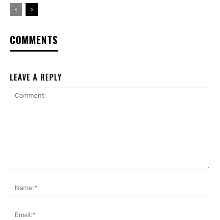
COMMENTS
LEAVE A REPLY
Comment:
Na
Ema