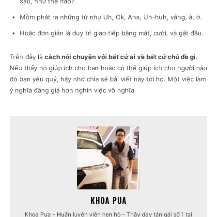
sao, như thế nào?
Mồm phát ra những từ như Uh, Ok, Aha, Uh-huh, vâng, à, ờ.
Hoặc đơn giản là duy trì giao tiếp bằng mắt, cười, và gật đầu.
Trên đây là
cách nói chuyện với bất cứ ai về bất cứ chủ đề gì
.
Nếu thấy nó giúp ích cho bạn hoặc có thể giúp ích cho người nào
đó bạn yêu quý, hãy nhớ chia sẻ bài viết này tới họ. Một việc làm
ý nghĩa đáng giá hơn nghìn việc vô nghĩa.
KHOA PUA
Khoa Pua - Huấn luyện viên hẹn hò - Thầy dạy tán gái số 1 tại