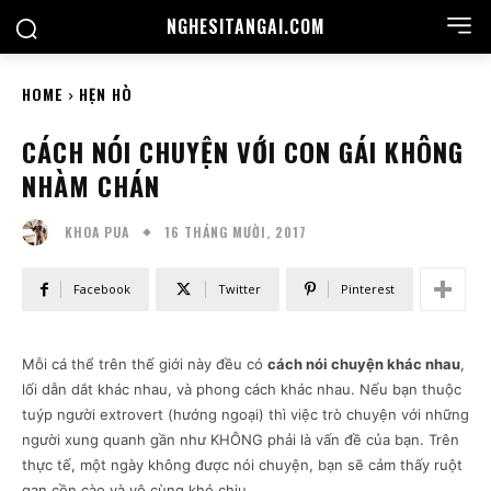
NGHESITANGAI.COM
HOME
HẸN HÒ
CÁCH NÓI CHUYỆN VỚI CON GÁI KHÔNG
NHÀM CHÁN
16 THÁNG MƯỜI, 2017
KHOA PUA
Facebook
Twitter
Pinterest
Mỗi cá thể trên thế giới này đều có
cách nói chuyện khác nhau
,
lối dẫn dắt khác nhau, và phong cách khác nhau. Nếu bạn thuộc
tuýp người extrovert (hướng ngoại) thì việc trò chuyện với những
người xung quanh gần như KHÔNG phải là vấn đề của bạn. Trên
thực tế, một ngày không được nói chuyện, bạn sẽ cảm thấy ruột
gan cồn cào và vô cùng khó chịu.