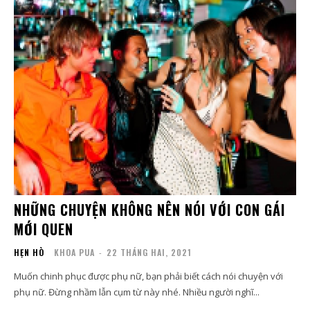
NHỮNG CHUYỆN KHÔNG NÊN NÓI VỚI CON GÁI
MỚI QUEN
HẸN HÒ
KHOA PUA
-
22 THÁNG HAI, 2021
Muốn chinh phục được phụ nữ, bạn phải biết cách nói chuyện với
phụ nữ. Đừng nhầm lẫn cụm từ này nhé. Nhiều người nghĩ...