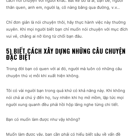
cách nói chuyện với người khác. Bất kể đó là ai, bạn bè, người
thân quen, anh em, người lạ, cô nàng bằng qua đường, v.v…
Chỉ đơn giản là nói chuyện thôi, hãy thực hành việc này thường
xuyên. Khi mọi người biết bạn chỉ muốn nói chuyện với mục đích
vui vẻ, chẳng ai nỡ lòng từ chối bạn đâu.
5) BIẾT CÁCH XÂY DỰNG NHỮNG CÂU CHUYỆN
ĐẶC BIỆT
Trong đời bạn có quen với ai đó, người mà luôn có những câu
chuyện thú vị mỗi khi xuất hiện không.
Tôi có vài người bạn trong quá khứ có khả năng này. Khi không
nói chả ai chú ý đến họ, tuy nhiên khi họ mở mồm, lập tức mọi
người xung quanh đều phải hồi hộp lắng nghe từng chi tiết.
Bạn có muốn làm được như vậy không?
Muốn làm được vậy, bạn cần phải có hiểu biết sâu về vấn đề