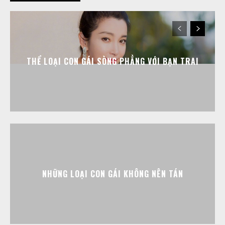
THỂ LOẠI CON GÁI SÒNG PHẲNG VỚI BẠN TRAI
NHỮNG LOẠI CON GÁI KHÔNG NÊN TÁN