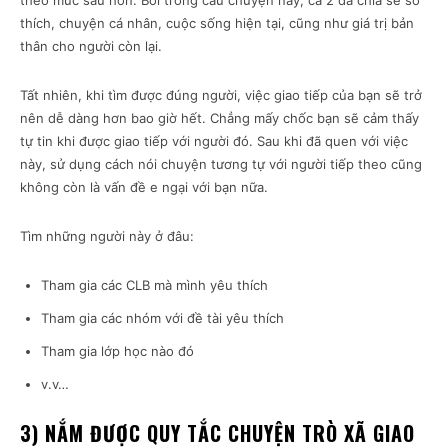
theo mức sâu hơn. Bởi trong câu chuyện này, cả 2 đã chia sẻ sở
thích, chuyện cá nhân, cuộc sống hiện tại, cũng như giá trị bản
thân cho người còn lại.
Tất nhiên, khi tìm được đúng người, việc giao tiếp của bạn sẽ trở
nên dễ dàng hơn bao giờ hết. Chẳng mấy chốc bạn sẽ cảm thấy
tự tin khi được giao tiếp với người đó. Sau khi đã quen với việc
này, sử dụng cách nói chuyện tương tự với người tiếp theo cũng
không còn là vấn đề e ngại với bạn nữa.
Tìm những người này ở đâu:
Tham gia các CLB mà mình yêu thích
Tham gia các nhóm với đề tài yêu thích
Tham gia lớp học nào đó
v.v…
3) NẮM ĐƯỢC QUY TẮC CHUYỆN TRÒ XÃ GIAO