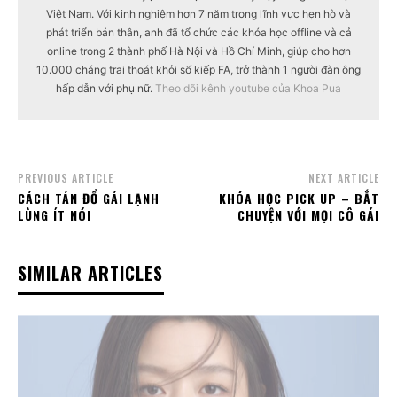
Việt Nam. Với kinh nghiệm hơn 7 năm trong lĩnh vực hẹn hò và
phát triển bản thân, anh đã tổ chức các khóa học offline và cả
online trong 2 thành phố Hà Nội và Hồ Chí Minh, giúp cho hơn
10.000 cháng trai thoát khỏi số kiếp FA, trở thành 1 người đàn ông
hấp dẫn với phụ nữ.
Theo dõi kênh youtube của Khoa Pua
PREVIOUS ARTICLE
NEXT ARTICLE
CÁCH TÁN ĐỔ GÁI LẠNH
KHÓA HỌC PICK UP – BẮT
LÙNG ÍT NÓI
CHUYỆN VỚI MỌI CÔ GÁI
SIMILAR ARTICLES