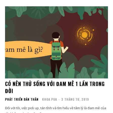
CÓ NÊN THỬ SỐNG VỚI ĐAM MÊ 1 LẦN TRONG
ĐỜI
PHÁT TRIỂN BẢN THÂN
KHOA PUA
-
3 THÁNG TƯ, 2019
Đối với tôi, việc pick up, tán tỉnh và tìm hiểu về tâm lý là đam mê của