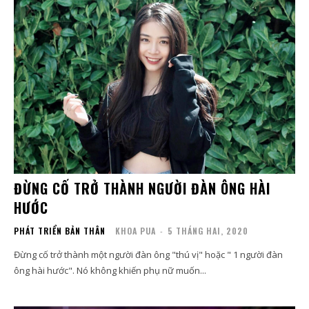
ĐỪNG CỐ TRỞ THÀNH NGƯỜI ĐÀN ÔNG HÀI
HƯỚC
PHÁT TRIỂN BẢN THÂN
KHOA PUA
-
5 THÁNG HAI, 2020
Đừng cố trở thành một người đàn ông "thú vị" hoặc " 1 người đàn
ông hài hước". Nó không khiến phụ nữ muốn...