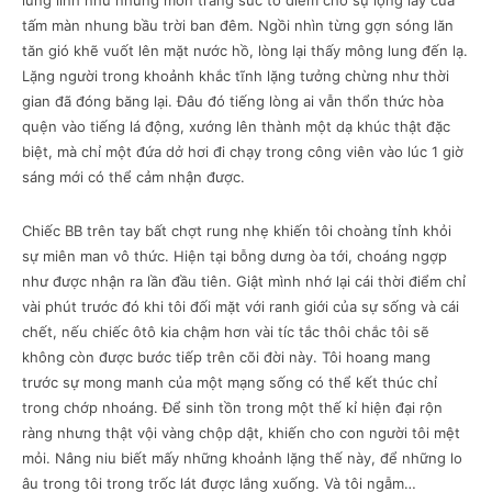
lung linh như những món trang sức tô điểm cho sự lộng lẫy của
tấm màn nhung bầu trời ban đêm. Ngồi nhìn từng gợn sóng lăn
tăn gió khẽ vuốt lên mặt nước hồ, lòng lại thấy mông lung đến lạ.
Lặng người trong khoảnh khắc tĩnh lặng tưởng chừng như thời
gian đã đóng băng lại. Đâu đó tiếng lòng ai vẫn thổn thức hòa
quện vào tiếng lá động, xướng lên thành một dạ khúc thật đặc
biệt, mà chỉ một đứa dở hơi đi chạy trong công viên vào lúc 1 giờ
sáng mới có thể cảm nhận được.
Chiếc BB trên tay bất chợt rung nhẹ khiến tôi choàng tỉnh khỏi
sự miên man vô thức. Hiện tại bỗng dưng òa tới, choáng ngợp
như được nhận ra lần đầu tiên. Giật mình nhớ lại cái thời điểm chỉ
vài phút trước đó khi tôi đối mặt với ranh giới của sự sống và cái
chết, nếu chiếc ôtô kia chậm hơn vài tíc tắc thôi chắc tôi sẽ
không còn được bước tiếp trên cõi đời này. Tôi hoang mang
trước sự mong manh của một mạng sống có thể kết thúc chỉ
trong chớp nhoáng. Để sinh tồn trong một thế kỉ hiện đại rộn
ràng nhưng thật vội vàng chộp dật, khiến cho con người tôi mệt
mỏi. Nâng niu biết mấy những khoảnh lặng thế này, để những lo
âu trong tôi trong trốc lát được lắng xuống. Và tôi ngẫm…