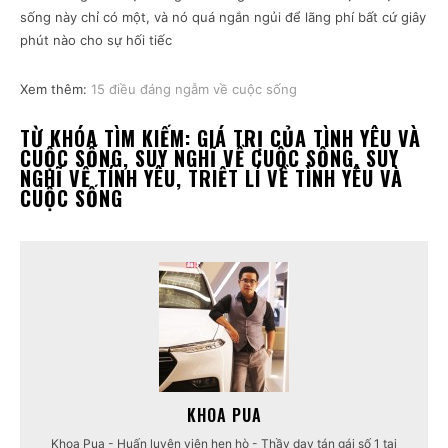
sống này chỉ có một, và nó quá ngắn ngủi để lãng phí bất cứ giây
phút nào cho sự hối tiếc
Xem thêm:
15 điều đáng ngẫm về cuộc sống
TỪ KHÓA TÌM KIẾM: GIÁ TRỊ CỦA TÌNH YÊU VÀ
CUỘC SỐNG, SUY NGHĨ VỀ CUỘC SỐNG, SUY
NGHĨ VỀ TÍNH YÊU, TRIẾT LÍ VỀ TÌNH YÊU VÀ
CUỘC SỐNG
KHOA PUA
Khoa Pua - Huấn luyện viên hẹn hò - Thầy dạy tán gái số 1 tại