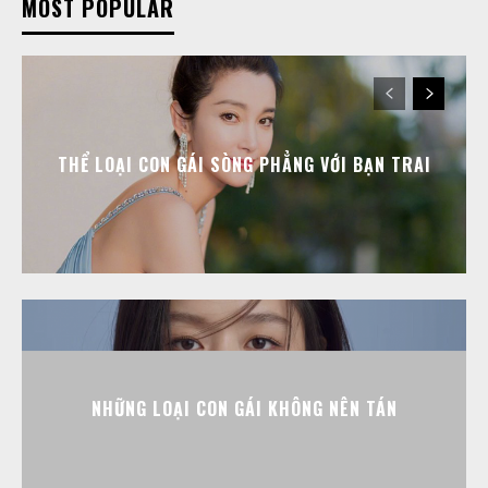
MOST POPULAR
THỂ LOẠI CON GÁI SÒNG PHẲNG VỚI BẠN TRAI
NHỮNG LOẠI CON GÁI KHÔNG NÊN TÁN