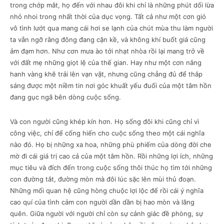
trong chớp mắt, họ đến với nhau đôi khi chỉ là những phút dối lừa
nhỏ nhoi trong nhất thời của dục vọng. Tất cả như một cơn gió
vô tình lướt qua mang cái hơi se lạnh của chút mùa thu làm người
ta vẫn ngỡ rằng đông đang cận kề, và không khí buốt giá cũng
ảm đạm hơn. Như cơn mưa ào tới nhạt nhòa rồi lại mang trở về
với đất mẹ những giọt lệ của thế gian. Hay như một cơn nắng
hanh vàng khẽ trải lên vạn vật, nhưng cũng chẳng đủ để thắp
sáng được một niềm tin nơi góc khuất yếu đuối của một tâm hồn
đang gục ngã bên dòng cuộc sống.
Và con người cũng khép kín hơn. Họ sống đôi khi cũng chỉ vì
công việc, chỉ để cống hiến cho cuộc sống theo một cái nghĩa
nào đó. Họ bị những xa hoa, những phù phiếm của dòng đời che
mờ đi cái giá trị cao cả của một tâm hồn. Rồi những lợi ích, những
mục tiêu và đích đến trong cuộc sống thôi thúc họ tìm tới những
con đường tắt, đường mòn mà đôi lúc sặc lên mùi thủ đoạn.
Những mối quan hệ cũng hòng chuộc lợi lộc để rồi cái ý nghĩa
cao quí của tình cảm con người dần dần bị hao mòn và lãng
quên. Giữa người với người chỉ còn sự cảnh giác đề phòng, sự