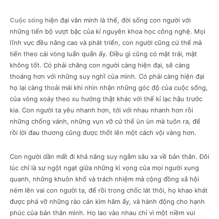
Cuộc sống
hiện đại văn minh là thế, đời sống con người với
những tiến bộ vượt bậc của kỉ nguyên khoa học công nghệ. Mọi
lĩnh vực đều nâng cao và phát triển, con người cũng cứ thế mà
tiến theo cái vòng luẩn quẩn ấy. Điều gì cũng có mặt trái, mặt
không tốt. Có phải chăng con người càng hiện đại, sẽ càng
thoáng hơn với những suy nghĩ của mình. Có phải càng hiện đại
họ lại càng thoải mái khi nhìn nhận những góc độ của cuộc sống,
của vòng xoáy theo xu hướng thật khác với thế kỉ lạc hậu trước
kia. Con người ta yêu nhanh hơn, tới với nhau nhanh hơn rồi
những chống vánh, những vụn vỡ cứ thế ùn ùn mà tuôn ra, để
rồi lời đau thương cũng được thốt lên một cách vội vàng hơn.
Con người dần mất đi khả năng suy ngẫm sâu xa về bản thân. Đôi
lúc chỉ là sự ngột ngạt giữa những kì vọng của mọi người xung
quanh, những khuôn khổ và trách nhiệm mà cộng đồng xã hội
ném lên vai con người ta, để rồi trong chốc lát thôi, họ khao khát
được phá vỡ những rào cản kìm hãm ấy, và hành động cho hạnh
phúc của bản thân mình. Họ lao vào nhau chỉ vì một niềm vui