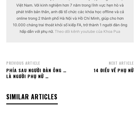
Việt Nam. Với kinh nghiệm hơn 7 năm trong lĩnh vực hẹn hò và
phát triển bản thân, anh đã tổ chức các khóa học offline và cả
online trong 2 thành phố Hà Nội và Hồ Chí Minh, giúp cho hơn
10.000 cháng trai thoát khỏi số kiếp FA, trở thành 1 người đàn ông
hấp dẫn với phụ nữ.
Theo dõi kênh youtube của Khoa Pua
PREVIOUS ARTICLE
NEXT ARTICLE
PHÍA SAU NGƯỜI ĐÀN ÔNG …
14 ĐIỀU VỀ PHỤ NỮ
LÀ NGƯỜI PHỤ NỮ …
SIMILAR ARTICLES