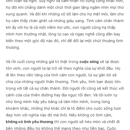
tính toán đa nghi. Suy nghĩ và cảm nhận rồi cũng cứng nhắc hơn,
họ đôi khi chẳng dành một chút thời gian lặng ngắm nhìn mọi thứ
xung quanh. Và đôi khi những xô bồ làm cho họ mệt mỏi, làm cho
họ cảm thấy chán ghét cả những giàu sang. Tình cảm chân thành
khi ấy với họ là cả một niềm mơ ước, con người cũng hạ thấp
mình hơn thường nhật, lòng tự cao và ngạo nghễ cũng dần bay
biến theo một góc độ nào đó, chỉ để đổi lại một chút thoáng tình
thương.
Và rồi cuối cùng những giá trị thật trong
cuộc sống
sẽ lại được
tôn vinh, con người ta lại trở về theo nghĩa của sự khởi đầu. Họ
đi lên theo nền tảng của tình cảm con người, từ sự gắn bó sẻ
chia của những người thân thương. Tình yêu, tình bạn được tôn
trọng với tất cả sự chân thành. Đời người rồi cũng sẽ kết thúc với
cánh cửa của thiên đường hay địa ngục tối đen. Và tôi luôn tự
nhủ lòng mình hãy yêu bằng cả tâm hồn mình, trong từng
khoảnh khắc, những thứ khác chỉ là tô điểm cho cuộc sống tươi
đẹp hơn với nghĩa nào đó mà thôi. Nếu không có tình cảm,
không có tình yêu thương
thì con người sẽ héo mòn và chết đi
bên những điều họ không thể mang theo như tiền bạc. Cuộc