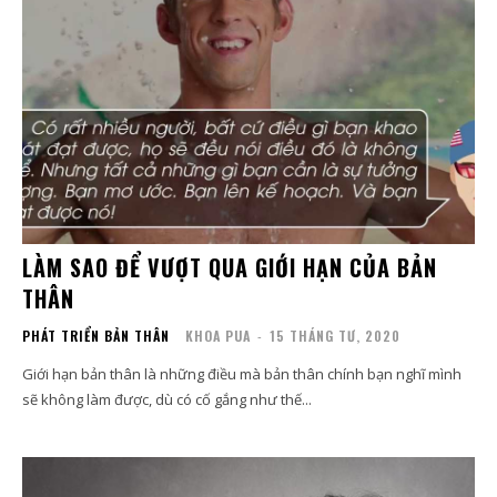
LÀM SAO ĐỂ VƯỢT QUA GIỚI HẠN CỦA BẢN
THÂN
PHÁT TRIỂN BẢN THÂN
KHOA PUA
-
15 THÁNG TƯ, 2020
Giới hạn bản thân là những điều mà bản thân chính bạn nghĩ mình
sẽ không làm được, dù có cố gắng như thế...