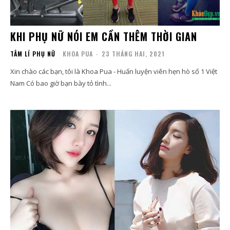
KHI PHỤ NỮ NÓI EM CẦN THÊM THỜI GIAN
TÂM LÍ PHỤ NỮ
KHOA PUA
-
23 THÁNG HAI, 2021
Xin chào các bạn, tôi là Khoa Pua - Huấn luyện viên hẹn hò số 1 Việt
Nam Có bao giờ bạn bày tỏ tình...