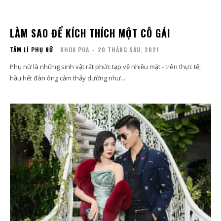
LÀM SAO ĐỂ KÍCH THÍCH MỘT CÔ GÁI
TÂM LÍ PHỤ NỮ
KHOA PUA
-
20 THÁNG SÁU, 2021
Phụ nữ là những sinh vật rất phức tạp về nhiều mặt - trên thực tế,
hầu hết đàn ông cảm thấy dường như...