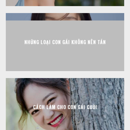
NHỮNG LOẠI CON GÁI KHÔNG NÊN TÁN
CÁCH LÀM CHO CON GÁI CƯỜI