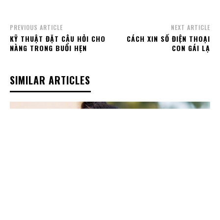
PREVIOUS ARTICLE
NEXT ARTICLE
KỸ THUẬT ĐẶT CÂU HỎI CHO
CÁCH XIN SỐ ĐIỆN THOẠI
NÀNG TRONG BUỔI HẸN
CON GÁI LẠ
SIMILAR ARTICLES