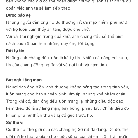
bạn không bao giờ có thể đoán được những gì anh ta thích và dự
đoán việc anh ta sẽ làm tiếp theo.
Được bảo vệ
Những người đàn ông họ Sở thường rất ưa mạo hiểm, phụ nữ đi
với họ luôn cảm thấy an tâm, được che chở.
Với vài trải nghiệm trong quá khứ, anh chàng đểu có thể biết
cách bảo vệ bạn hơn những quý ông tốt bụng.
Rất tự tin
Những anh chàng đểu luôn là kẻ tự tin. Nhiều cô nàng coi sự tự
tin của chàng đồng nghĩa với vẻ gợi tình và nam tính.
Bất ngờ, lãng mạn
Người đàn ông hiền lành thường không sáng tạo trong tình yêu,
luôn mang cho bạn sự yên bình, ấm áp, nhưng khá nhàm chán.
Trong khi đó, đàn ông đểu luôn mang lại những điều độc đáo,
kèm theo đó là sự lãng mạn, bay bổng, phiêu lưu. Chính điều đó
khiến phụ nữ thích thú và bị đổ gục trước họ.
Sự thú vị
Có thể nói thế giới của các chàng họ Sở rất đa dạng. Do đó, thế
giới mà họ tạo ra giúp cho cuộc sống của chị em luôn tràn ngập