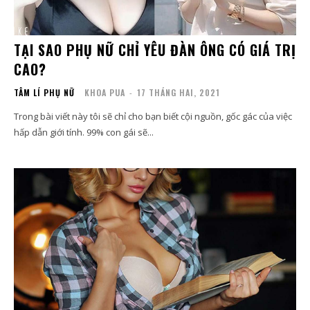
TẠI SAO PHỤ NỮ CHỈ YÊU ĐÀN ÔNG CÓ GIÁ TRỊ
CAO?
TÂM LÍ PHỤ NỮ
KHOA PUA
-
17 THÁNG HAI, 2021
Trong bài viết này tôi sẽ chỉ cho bạn biết cội nguồn, gốc gác của việc
hấp dẫn giới tính. 99% con gái sẽ...