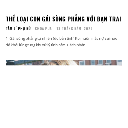
THỂ LOẠI CON GÁI SÒNG PHẲNG VỚI BẠN TRAI
TÂM LÍ PHỤ NỮ
KHOA PUA
-
13 THÁNG NĂM, 2022
1. Gái sòng phẳng tự nhiên (do bản tính) Ko muốn mắc nợ zai nào
để khỏi lúng túng khi xử lý tình cảm. Cách nhận...