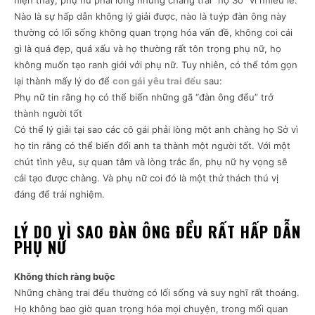
hiện thấy, phụ nữ phải lòng những chàng trai “họ Sở” vì nhiều lẽ.
Nào là sự hấp dẫn không lý giải được, nào là tuýp đàn ông này
thường có lối sống không quan trọng hóa vấn đề, không coi cái
gì là quá đẹp, quá xấu và họ thường rất tôn trọng phụ nữ, họ
không muốn tạo ranh giới với phụ nữ. Tuy nhiên, có thể tóm gọn
lại thành mấy lý do để
con gái yêu trai đểu
sau:
Phụ nữ tin rằng họ có thể biến những gã “đàn ông đểu” trở
thành người tốt
Có thể lý giải tại sao các cô gái phải lòng một anh chàng họ Sở vì
họ tin rằng có thể biến đổi anh ta thành một người tốt. Với một
chút tình yêu, sự quan tâm và lòng trắc ẩn, phụ nữ hy vọng sẽ
cải tạo được chàng. Và phụ nữ coi đó là một thử thách thú vị
đáng để trải nghiệm.
LÝ DO VÌ SAO ĐÀN ÔNG ĐỂU RẤT HẤP DẪN
PHỤ NỮ
Không thích ràng buộc
Những chàng trai đểu thường có lối sống và suy nghĩ rất thoáng.
Họ không bao giờ quan trọng hóa mọi chuyện, trong mối quan