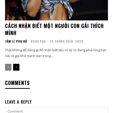
CÁCH NHẬN BIẾT MỘT NGƯỜI CON GÁI THÍCH
MÌNH
TÂM LÍ PHỤ NỮ
KHOA PUA
-
18 THÁNG CHÍN, 2020
Thật không dễ dàng gì để nhận biết liệu cô ấy có đang phải lòng bạn.
Vài cô gái khá mạnh dạn trong...
COMMENTS
LEAVE A REPLY