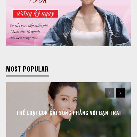
MOST POPULAR
THỂ LOẠI CON GÁI SÒNG PHẲNG VỚI BẠN TRAI