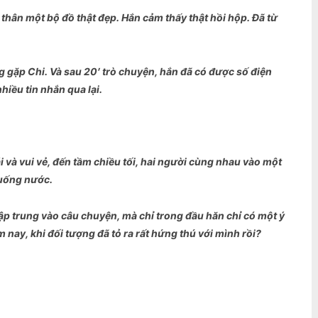
thân một bộ đồ thật đẹp. Hắn cảm thấy thật hồi hộp. Đã từ
g gặp Chi. Và sau 20′ trò chuyện, hắn đã có được số điện
iều tin nhắn qua lại.
 và vui vẻ, đến tầm chiều tối, hai người cùng nhau vào một
 uống nước.
ập trung vào câu chuyện, mà chỉ trong đầu hăn chỉ có một ý
nay, khi đối tượng đã tỏ ra rất hứng thú với mình rồi?