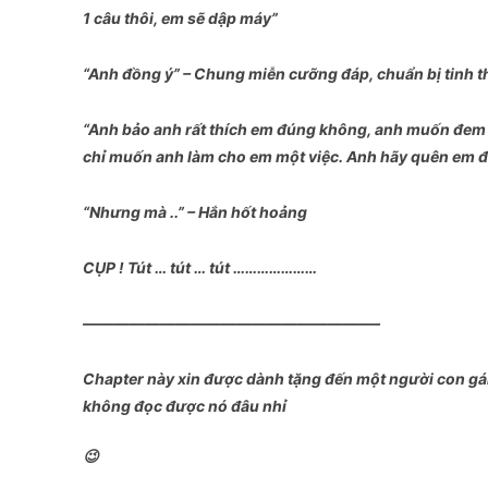
1 câu thôi, em sẽ dập máy”
“Anh đồng ý” – Chung miễn cưỡng đáp, chuẩn bị tinh t
“Anh bảo anh rất thích em đúng không, anh muốn đem 
chỉ muốn anh làm cho em một việc. Anh hãy quên em đ
“Nhưng mà ..” – Hắn hốt hoảng
CỤP ! Tút … tút … tút …………………
———————————————————–
Chapter này xin được dành tặng đến một người con gái
không đọc được nó đâu nhỉ
😉