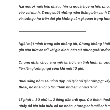
Hai người ngồi bên nhau nhìn ra ngoài hoàng hôn phủ 
vào vai mình. Trong suốt những năm tháng bên cạnh T
và tưởng như trên đời giờ không còn gì quan trọng hơ
———————————————————–
Ngồi một mình trong căn phòng tối, Chung không khỏi c
giờ cho bữa ăn tối với gia đình, hắn cứ như người mất 
Chung nhắn cho nàng một tin hỏi han tình hình, nhưng
liền lên giường ngủ sớm khi mới 10 giờ.
Buổi sáng hôm sau tỉnh dậy, nó lại nhớ lại những gì xẩ
thoại, nó nhắn cho Chi “Anh nhớ em nhiều lắm”.
15 phút … 30 phút … 2 tiếng dần trôi qua. Cứ thỉnh thoả
nháy đỏ lên báo hiệu có tin nhắn, nhưng chờ mãi chờ m