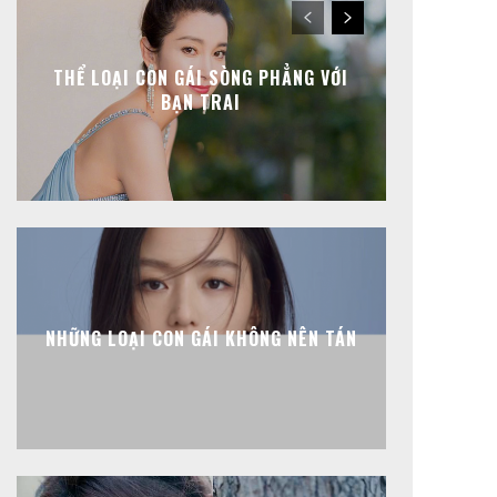
THỂ LOẠI CON GÁI SÒNG PHẲNG VỚI
BẠN TRAI
NHỮNG LOẠI CON GÁI KHÔNG NÊN TÁN