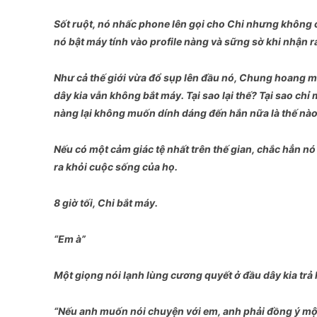
Sốt ruột, nó nhấc phone lên gọi cho Chi nhưng không c
nó bật máy tính vào profile nàng và sững sờ khi nhận 
Như cả thế giới vừa đổ sụp lên đầu nó, Chung hoang ma
dây kia vẫn không bắt máy. Tại sao lại thế? Tại sao chỉ
nàng lại không muốn dính dáng đến hắn nữa là thế nà
Nếu có một cảm giác tệ nhất trên thế gian, chắc hẳn n
ra khỏi cuộc sống của họ.
8 giờ tối, Chi bắt máy.
“Em à”
Một giọng nói lạnh lùng cương quyết ở đầu dây kia trả 
“Nếu anh muốn nói chuyện với em, anh phải đồng ý một