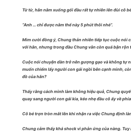
Từ từ, hắn nằm xuống gối đầu rất tự nhiên lên đùi cô 
“Anh … chỉ được nằm thế này 5 phút thôi nhé”.
Mìm cười đồng ý, Chung thản nhiên tiếp tục cuộc nói ch
với hắn, nhưng trong đầu Chung vẫn còn quá bận rộn 
Cuộc nói chuyện dần trở nên gượng gạo và không tự nh
muốn chiếm lấy người con gái ngồi bên cạnh mình, còn 
đồ của hắn?
Thấy rằng cách mình làm không hiệu quả, Chung quyết đị
quay sang người con gái kia, kéo nhẹ đầu cô ấy về phí
Cô bé trợn tròn mắt lên khi nhận ra việc Chung định l
Chung cảm thấy khá shock vì phản ứng của nàng. Tuy n