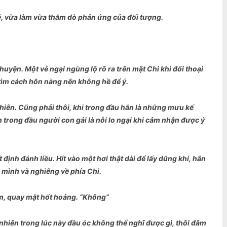
bé, vừa làm vừa thăm dò phản ứng của đối tượng.
uyện. Một vẻ ngại ngùng lộ rõ ra trên mặt Chi khi đối thoại
tìm cách hôn nàng nên không hề để ý.
iên. Cũng phải thôi, khi trong đầu hắn là những mưu kế
trong đầu người con gái là nỗi lo ngại khi cảm nhận được ý
nh đánh liều. Hít vào một hơi thật dài để lấy dũng khí, hắn
a mình và nghiêng về phía Chi.
àm, quay mặt hốt hoảng. “Không”
hiên trong lúc này đầu óc không thể nghĩ được gì, thôi đâm