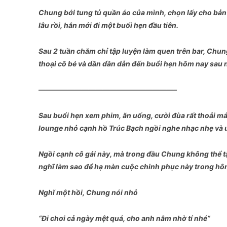
Chung bới tung tủ quần áo của mình, chọn lấy cho bản 
lâu rồi, hắn mới đi một buổi hẹn đầu tiên.
Sau 2 tuần chăm chỉ tập luyện làm quen trên bar, Chun
thoại cô bé và dần dần dẫn đến buổi hẹn hôm nay sau nh
———————————————————–
Sau buổi hẹn xem phim, ăn uống, cười đùa rất thoải mái
lounge nhỏ cạnh hồ Trúc Bạch ngồi nghe nhạc nhẹ và
Ngồi cạnh cô gái này, mà trong đầu Chung không thể t
nghĩ làm sao để hạ màn cuộc chinh phục này trong hôm 
Nghĩ một hồi, Chung nói nhỏ
“Đi chơi cả ngày mệt quá, cho anh nằm nhờ tí nhé”