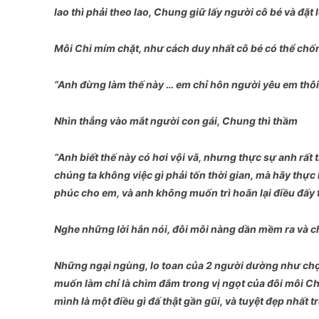
lao thì phải theo lao, Chung giữ lấy người cô bé và đặt
Môi Chi mím chặt, như cách duy nhất cô bé có thể chốn
“Anh đừng làm thế này … em chỉ hôn người yêu em thô
Nhìn thẳng vào mắt người con gái, Chung thì thầm
“Anh biết thế này có hơi vội vã, nhưng thực sự anh rất
chúng ta không việc gì phải tốn thời gian, mà hãy thự
phúc cho em, và anh không muốn trì hoãn lại điều đấy
Nghe những lời hắn nói, đôi môi nàng dần mềm ra và c
Những ngại ngùng, lo toan của 2 người dường như chợt
muốn làm chỉ là chìm đắm trong vị ngọt của đôi môi Ch
mình là một điều gì đấ thật gần gũi, và tuyệt đẹp nhất