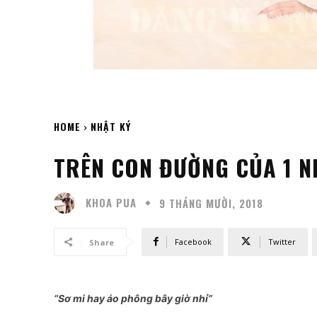
HOME
NHẬT KÝ
TRÊN CON ĐƯỜNG CỦA 1 N
KHOA PUA
9 THÁNG MƯỜI, 2018
Facebook
Twitter
Share
“Sơ mi hay áo phông bây giờ nhỉ”