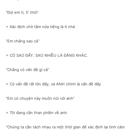
“Đợi em tí, 5′ thôi”
= Xác định chờ tầm nửa tiếng là ít nhé
“Em chẳng sao cả”
= CÓ SAO ĐẤY. SAO NHIỀU LÀ ĐẰNG KHÁC.
“Chẳng có vấn đề gì cả”
= Có vấn đề rất lớn đấy, và ANH chính là vấn đề đấy
“Em có chuyện này muốn nói với anh”
= Tôi đang cần than phiền về anh
“Chúng ta cần tách nhau ra một thời gian để xác định lại tình cảm