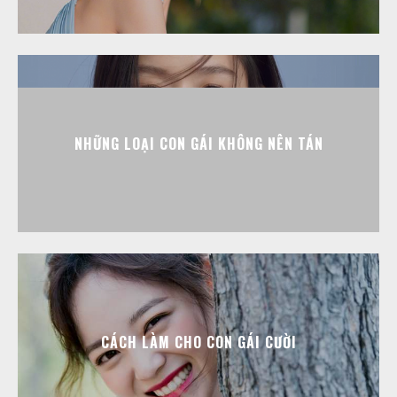
NHỮNG LOẠI CON GÁI KHÔNG NÊN TÁN
CÁCH LÀM CHO CON GÁI CƯỜI