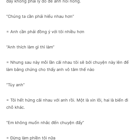
đấy không phải lý do để anh nổi nóng.
“Chúng ta cần phải hiểu nhau hơn”
= Anh cần phải đồng ý với tôi nhiều hơn
“Anh thích làm gì thì làm”
= Nhưng sau này mỗi lần cãi nhau tôi sẽ bới chuyện này lên để
làm bằng chứng cho thấy anh vô tâm thế nào
“Tùy anh”
= Tôi hết hứng cãi nhau với anh rồi. Một là xin lỗi, hai là biến đi
chỗ khác.
“Em không muốn nhắc đến chuyện đấy”
= Đừng làm phiền tôi nữa