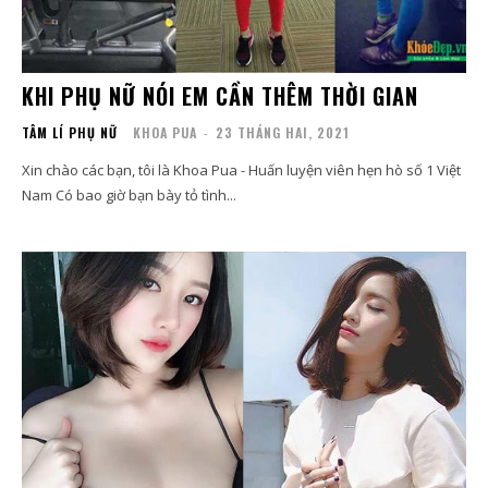
KHI PHỤ NỮ NÓI EM CẦN THÊM THỜI GIAN
TÂM LÍ PHỤ NỮ
KHOA PUA
-
23 THÁNG HAI, 2021
Xin chào các bạn, tôi là Khoa Pua - Huấn luyện viên hẹn hò số 1 Việt
Nam Có bao giờ bạn bày tỏ tình...