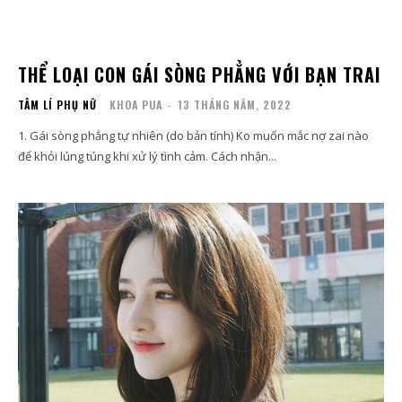
THỂ LOẠI CON GÁI SÒNG PHẲNG VỚI BẠN TRAI
TÂM LÍ PHỤ NỮ
KHOA PUA
-
13 THÁNG NĂM, 2022
1. Gái sòng phẳng tự nhiên (do bản tính) Ko muốn mắc nợ zai nào
để khỏi lúng túng khi xử lý tình cảm. Cách nhận...