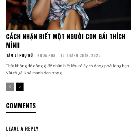
CÁCH NHẬN BIẾT MỘT NGƯỜI CON GÁI THÍCH
MÌNH
TÂM LÍ PHỤ NỮ
KHOA PUA
-
18 THÁNG CHÍN, 2020
Thật không dễ dàng gì để nhận biết liệu cô ấy có đang phải lòng bạn.
Vài cô gái khá mạnh dạn trong...
COMMENTS
LEAVE A REPLY