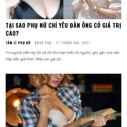
TẠI SAO PHỤ NỮ CHỈ YÊU ĐÀN ÔNG CÓ GIÁ TRỊ
CAO?
TÂM LÍ PHỤ NỮ
KHOA PUA
-
17 THÁNG HAI, 2021
Trong bài viết này tôi sẽ chỉ cho bạn biết cội nguồn, gốc gác của việc
hấp dẫn giới tính. 99% con gái sẽ...