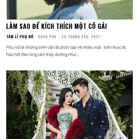
LÀM SAO ĐỂ KÍCH THÍCH MỘT CÔ GÁI
TÂM LÍ PHỤ NỮ
KHOA PUA
-
20 THÁNG SÁU, 2021
Phụ nữ là những sinh vật rất phức tạp về nhiều mặt - trên thực tế,
hầu hết đàn ông cảm thấy dường như...