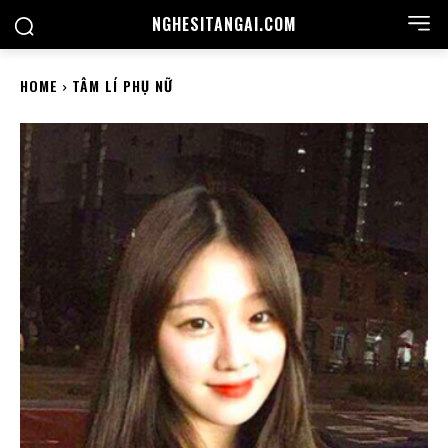
NGHESITANGAI.COM
HOME
TÂM LÍ PHỤ NỮ