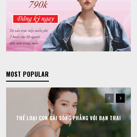
MOST POPULAR
THỂ LOẠI CON GÁI SÒNG PHẲNG VỚI BẠN TRAI