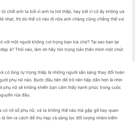
ừ chối anh ta bởi vì anh ta hơi thấp, hay bởi vì cô ấy không ưa
t tẻ nhạt, thì dù thế có nào đi nữa anh chàng cũng chẳng thể vui
bó với một người không coi trọng bạn kia chứ? Tại sao bạn lại
đẹp à? Thôi nào, làm ơn hãy tôn trọng bản thân mình một chút
 và có lòng tự trọng thấp là những người sẵn sàng thay đổi hoàn
gười phụ nữ nào. Bước đầu tiên để trở nên hấp dẫn hơn là nhìn
ời phụ nữ sẽ không khiến bạn cảm thấy hạnh phúc trong cuộc
nguyền rủa đâu.
kia có vô số phụ nữ, và ta không thể nào mà gặp gỡ hay quen
a là tìm ra cách để thu hẹp và sàng lọc đối tượng nhằm kiểm