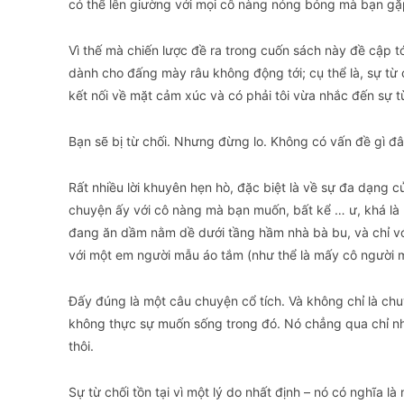
có thể lên giường với mọi cô nàng nóng bỏng mà bạn gặ
​Vì thế mà chiến lược đề ra trong cuốn sách này đề cập t
dành cho đấng mày râu không động tới; cụ thể là, sự từ c
kết nối về mặt cảm xúc và có phải tôi vừa nhắc đến sự t
​Bạn sẽ bị từ chối. Nhưng đừng lo. Không có vấn đề gì đâ
​Rất nhiều lời khuyên hẹn hò, đặc biệt là về sự đa dạng
chuyện ấy với cô nàng mà bạn muốn, bất kể … ư, khá là 
đang ăn dầm nằm dề dưới tầng hầm nhà bà bu, và chỉ với
với một em người mẫu áo tắm (như thể là mấy cô người m
​Đấy đúng là một câu chuyện cổ tích. Và không chỉ là chu
không thực sự muốn sống trong đó. Nó chẳng qua chỉ n
thôi.
​Sự từ chối tồn tại vì một lý do nhất định – nó có nghĩa 