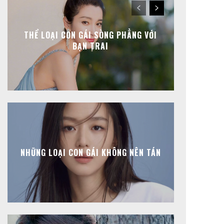
THỂ LOẠI CON GÁI SÒNG PHẲNG VỚI
BẠN TRAI
NHỮNG LOẠI CON GÁI KHÔNG NÊN TÁN