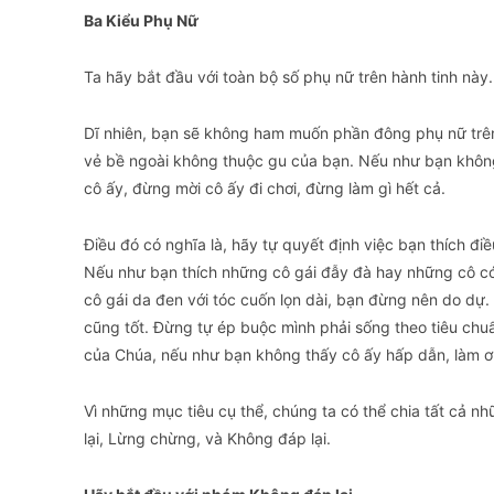
Ba Kiểu Phụ Nữ
​Ta hãy bắt đầu với toàn bộ số phụ nữ trên hành tinh này
​Dĩ nhiên, bạn sẽ không ham muốn phần đông phụ nữ trên
vẻ bề ngoài không thuộc gu của bạn. Nếu như bạn không
cô ấy, đừng mời cô ấy đi chơi, đừng làm gì hết cả.
​Điều đó có nghĩa là, hãy tự quyết định việc bạn thích đ
Nếu như bạn thích những cô gái đẫy đà hay những cô có 
cô gái da đen với tóc cuốn lọn dài, bạn đừng nên do dự.
cũng tốt. Đừng tự ép buộc mình phải sống theo tiêu chuẩn
của Chúa, nếu như bạn không thấy cô ấy hấp dẫn, làm ơ
​Vì những mục tiêu cụ thể, chúng ta có thể chia tất cả
lại, Lừng chừng, và Không đáp lại.