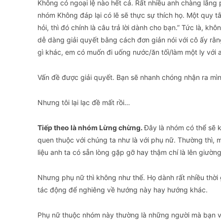
​Không có ngoại lệ nào hết cả. Rất nhiều anh chàng lãng 
nhóm Không đáp lại có lẽ sẽ thực sự thích họ. Một quy tắ
hỏi, thì đó chính là câu trả lời dành cho bạn.” Tức là, k
dễ dàng giải quyết bằng cách đơn giản nói với cô ấy rằn
gì khác, em có muốn đi uống nước/ăn tối/làm một ly với
​Vấn đề được giải quyết. Bạn sẽ nhanh chóng nhận ra m
​Nhưng tôi lại lạc đề mất rồi…
Tiếp theo là nhóm Lừng chừng.
Đây là nhóm có thể sẽ k
quen thuộc với chúng ta như là với phụ nữ. Thường thì, 
liệu anh ta có sẵn lòng gặp gỡ hay thậm chí là lên giườn
​Nhưng phụ nữ thì không như thế. Họ dành rất nhiều thời
tác động để nghiêng về hướng này hay hướng khác.
​Phụ nữ thuộc nhóm này thường là những người mà bạn v