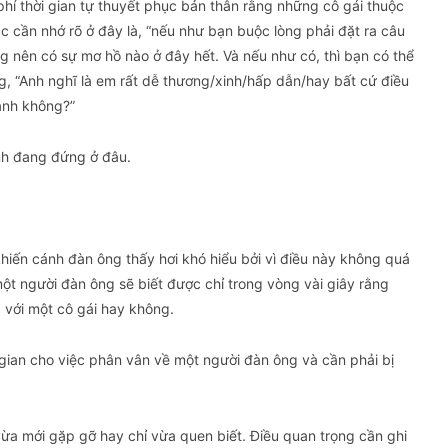
phí thời gian tự thuyết phục bản thân rằng những cô gái thuộc
c cần nhớ rõ ở đây là, “nếu như bạn buộc lòng phải đặt ra câu
hông nên có sự mơ hồ nào ở đây hết. Và nếu như có, thì bạn có thể
g, “Anh nghĩ là em rất dễ thương/xinh/hấp dẫn/hay bất cứ điều
 anh không?”
ình đang đứng ở đâu.
hiến cánh đàn ông thấy hơi khó hiểu bởi vì điều này không quá
một người đàn ông sẽ biết được chỉ trong vòng vài giây rằng
g với một cô gái hay không.
 gian cho việc phân vân về một người đàn ông và cần phải bị
ừa mới gặp gỡ hay chỉ vừa quen biết. Điều quan trọng cần ghi