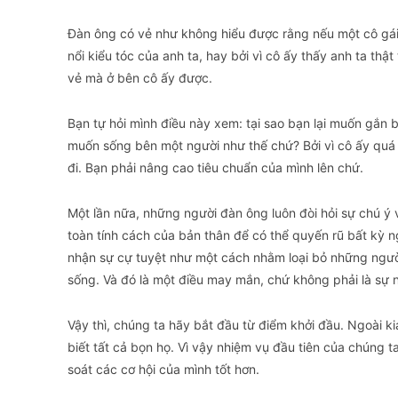
​Đàn ông có vẻ như không hiểu được rằng nếu một cô gái t
nổi kiểu tóc của anh ta, hay bởi vì cô ấy thấy anh ta thậ
vẻ mà ở bên cô ấy được.
​Bạn tự hỏi mình điều này xem: tại sao bạn lại muốn gắn 
muốn sống bên một người như thế chứ? Bởi vì cô ấy quá 
đi. Bạn phải nâng cao tiêu chuẩn của mình lên chứ.
​Một lần nữa, những người đàn ông luôn đòi hỏi sự chú ý
toàn tính cách của bản thân để có thể quyến rũ bất kỳ n
nhận sự cự tuyệt như một cách nhằm loại bỏ những ngư
sống. Và đó là một điều may mắn, chứ không phải là sự 
​Vậy thì, chúng ta hãy bắt đầu từ điểm khởi đầu. Ngoài 
biết tất cả bọn họ. Vì vậy nhiệm vụ đầu tiên của chúng t
soát các cơ hội của mình tốt hơn.