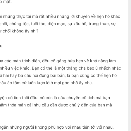
p mặt.
ới những thực tại mà rất nhiều những lời khuyên về hẹn hò khác
hối, chủng tộc, tuổi tác, diện mạo, sự xấu hổ, trung thực, sự
ừ chối không ấy nhỉ?
u.
 của các màn trình diễn, đều cố gắng hứa hẹn về khả năng làm
nhiều việc khác. Bạn có thể là một thằng cha béo ú nhếch nhác
 hai hay ba câu nói đúng bài bản, là bạn cũng có thể hẹn hò
ẫu áo tắm cứ luôn lượn lờ ở mọi góc phố ấy nhỉ).
yện cổ tích thôi đâu, nó còn là câu chuyện cổ tích mà bạn
hằm thỏa mãn cái nhu cầu cần được chú ý đến của bạn mà
là ngăn những người không phù hợp với nhau tiến tới với nhau.