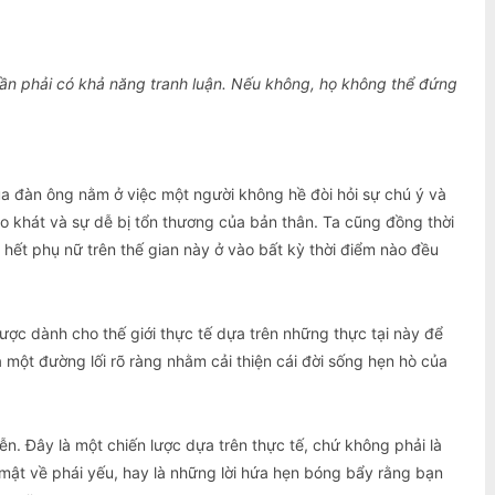
ần phải có khả năng tranh luận. Nếu không, họ không thể đứng
ủa đàn ông nằm ở việc một người không hề đòi hỏi sự chú ý và
ao khát và sự dễ bị tổn thương của bản thân. Ta cũng đồng thời
 hết phụ nữ trên thế gian này ở vào bất kỳ thời điểm nào đều
lược dành cho thế giới thực tế dựa trên những thực tại này để
một đường lối rõ ràng nhằm cải thiện cái đời sống hẹn hò của
iễn. Đây là một chiến lược dựa trên thực tế, chứ không phải là
ật về phái yếu, hay là những lời hứa hẹn bóng bẩy rằng bạn