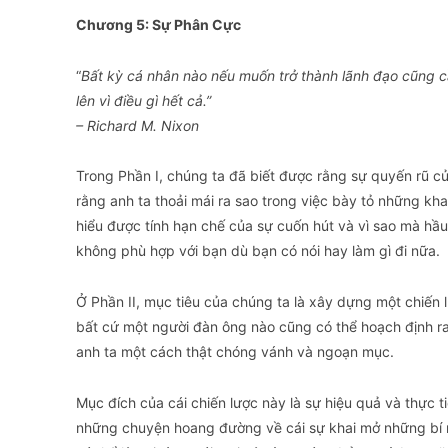
Chương 5: Sự Phân Cực
“
Bất kỳ cá nhân nào nếu muốn trở thành lãnh đạo cũng c
lên vì điều gì hết cả.”
– Richard M. Nixon
​Trong Phần I, chúng ta đã biết được rằng sự quyến rũ c
rằng anh ta thoải mái ra sao trong việc bày tỏ những kh
hiểu được tính hạn chế của sự cuốn hút và vì sao mà hầu
không phù hợp với bạn dù bạn có nói hay làm gì đi nữa.
​Ở Phần II, mục tiêu của chúng ta là xây dựng một chiến 
bất cứ một người đàn ông nào cũng có thể hoạch định ra 
anh ta một cách thật chóng vánh và ngoạn mục.​
​Mục đích của cái chiến lược này là sự hiệu quả và thực t
những chuyện hoang đường về cái sự khai mở những bí m