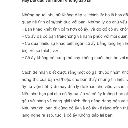
Hãy bắt đầu với nhóm Không đáp lại.
​Những người phụ nữ Không đáp lại chính là: họ là hoa 
quan hệ tình cảm/tình dục với bạn. Những lý do chủ yếu
– Bạn khao khát tình cảm hơn cô ấy, và do đó cô ấy khôn
– Cô ấy đã có bạn trai/chồng và hạnh phúc với mối quan
– Có quá nhiều sự khác biệt ngăn cô ấy bằng lòng hẹn hò
biệt về sở thích, v.v
– Cô ấy không có hứng thú hay không muốn hẹn hò với mộ
​Cách để nhận biết được rằng một cô gái thuộc nhóm Không
hứng thú của bạn và/hoặc cho bạn thấy những tín hiệu r
ấy cứ viện hết lý do này đến lý do khác cho việc vì sao c
Nếu như bạn gọi cho cô ấy ba lần và cô ấy không bao giờ 
gẫu với nàng và nàng giải thích rằng nàng đang bận và 
Nếu như khi bạn đi cùng cô ấy và cô ấy kể rằng mình thấ
lắng nghe ra sao, tức là cô ấy Không đáp lại bạn.