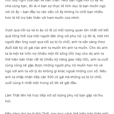
hơn suy nghĩ của bạn về bản thân. Nếu bạn ngại mời cô ấy về
nhà cùng bạn, đó là vì bạn sợ thực tế tình dục là bạn muốn ngủ
với cô ấy – bạn đầu tư vào việc cô ấy không từ chối bạn nhiều
hơn là hỗ trợ bản thân với ham muốn của mình.
Vượt qua nỗi sợ và lo âu có lẽ có mối tương quan lớn nhất với kết
quả tổng thể của một người đàn ông với phụ nữ. Lý đó là, một khi
người đàn ông vượt qua nỗi sợ bị từ chối, anh ta sẵn sàng theo
đuổi bât kỳ cô gái nào anh ta muốn khi anh ta muốn. Cho dù anh
ta là một kẻ trốn nợ (thiếu một lối sống tốt) hay cho dù anh ta
thể hiện bản thân rất tệ (thiếu kỹ năng giao tiếp tốt), anh ta cuối
cùng cũng sẽ gặp được những người phụ nữ muốn hẹn hò và
ngủ với anh ta với lý do không gì khác ngoài những con số. Nếu
anh ta chấp nhận tiếp cận 500 cô gái mà không sợ bị từ chối,
cuối cùng ít nhất một trong số đó sẽ gật đầu.
Làm Thật liên hệ trực tiếp với số lượng phụ nữ bạn gặp và thu
hút.
Nền tảng thứ ba là Nói Thật, hay học cách thể hiện bản thân một