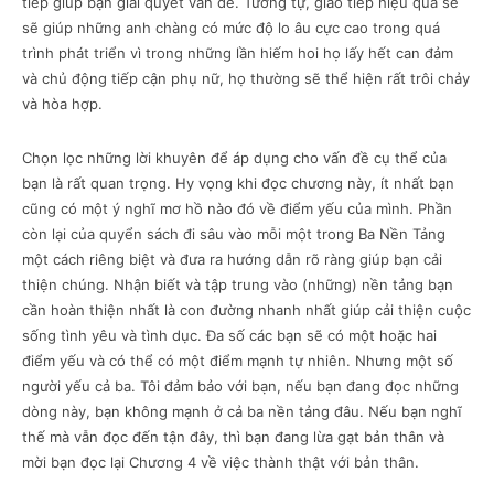
tiếp giúp bạn giải quyết vấn đề. Tương tự, giao tiếp hiệu quả sẽ
sẽ giúp những anh chàng có mức độ lo âu cực cao trong quá
trình phát triển vì trong những lần hiếm hoi họ lấy hết can đảm
và chủ động tiếp cận phụ nữ, họ thường sẽ thể hiện rất trôi chảy
và hòa hợp.
Chọn lọc những lời khuyên để áp dụng cho vấn đề cụ thể của
bạn là rất quan trọng. Hy vọng khi đọc chương này, ít nhất bạn
cũng có một ý nghĩ mơ hồ nào đó về điểm yếu của mình. Phần
còn lại của quyển sách đi sâu vào mỗi một trong Ba Nền Tảng
một cách riêng biệt và đưa ra hướng dẫn rõ ràng giúp bạn cải
thiện chúng. Nhận biết và tập trung vào (những) nền tảng bạn
cần hoàn thiện nhất là con đường nhanh nhất giúp cải thiện cuộc
sống tình yêu và tình dục. Đa số các bạn sẽ có một hoặc hai
điểm yếu và có thể có một điểm mạnh tự nhiên. Nhưng một số
người yếu cả ba. Tôi đảm bảo với bạn, nếu bạn đang đọc những
dòng này, bạn không mạnh ở cả ba nền tảng đâu. Nếu bạn nghĩ
thế mà vẫn đọc đến tận đây, thì bạn đang lừa gạt bản thân và
mời bạn đọc lại Chương 4 về việc thành thật với bản thân.