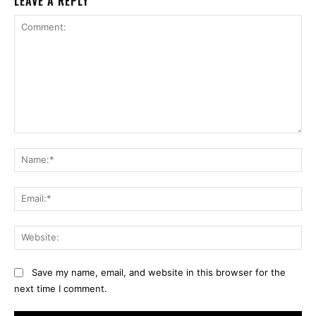
LEAVE A REPLY
Comment:
Na
Ema
Web
Save my name, email, and website in this browser for the
next time I comment.