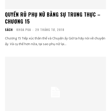
QUYẾN RŨ PHỤ NỮ BẰNG SỰ TRUNG THỰC –
CHƯƠNG 15
SÁCH
KHOA PUA
-
29 THÁNG TƯ, 2018
Chương 15 Tiếp xúc thân thể và Chuyện ấy ​Giờ ta hãy nói về chuyện
ấy. Và cụ thể hơn nữa, tại sao phụ nữ lại...