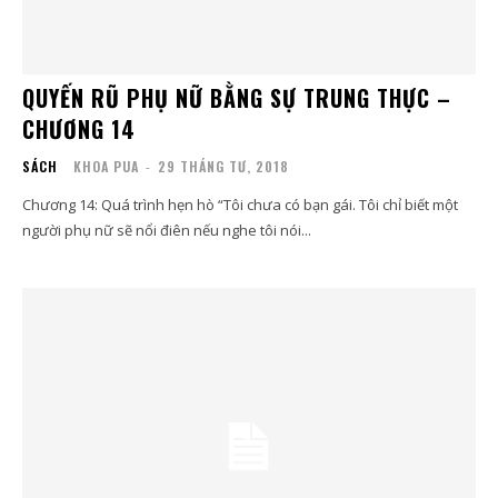
QUYẾN RŨ PHỤ NỮ BẰNG SỰ TRUNG THỰC –
CHƯƠNG 14
SÁCH
KHOA PUA
-
29 THÁNG TƯ, 2018
Chương 14: Quá trình hẹn hò “Tôi chưa có bạn gái. Tôi chỉ biết một
người phụ nữ sẽ nổi điên nếu nghe tôi nói...