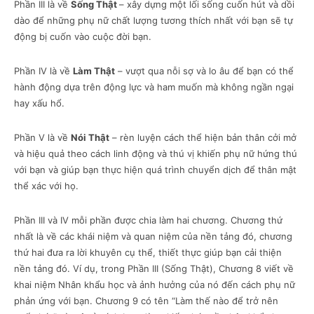
Phần III là về
Sống Thật
– xây dựng một lối sống cuốn hút và dồi
dào để những phụ nữ chất lượng tương thích nhất với bạn sẽ tự
động bị cuốn vào cuộc đời bạn.
Phần IV là về
Làm Thật
– vượt qua nỗi sợ và lo âu để bạn có thể
hành động dựa trên động lực và ham muốn mà không ngần ngại
hay xấu hổ.
Phần V là về
Nói Thật
– rèn luyện cách thể hiện bản thân cởi mở
và hiệu quả theo cách linh động và thú vị khiến phụ nữ hứng thú
với bạn và giúp bạn thực hiện quá trình chuyển dịch để thân mật
thể xác với họ.
Phần III và IV mỗi phần được chia làm hai chương. Chương thứ
nhất là về các khái niệm và quan niệm của nền tảng đó, chương
thứ hai đưa ra lời khuyên cụ thể, thiết thực giúp bạn cải thiện
nền tảng đó. Ví dụ, trong Phần III (Sống Thật), Chương 8 viết về
khai niệm Nhân khẩu học và ảnh hưởng của nó đến cách phụ nữ
phản ứng với bạn. Chương 9 có tên “Làm thế nào để trở nên