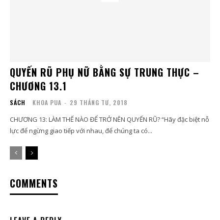
QUYẾN RŨ PHỤ NỮ BẰNG SỰ TRUNG THỰC –
CHƯƠNG 13.1
SÁCH
KHOA PUA
-
29 THÁNG TƯ, 2018
CHƯƠNG 13: LÀM THẾ NÀO ĐỂ TRỞ NÊN QUYẾN RŨ? “Hãy đặc biệt nỗ
lực để ngừng giao tiếp với nhau, để chúng ta có...
COMMENTS