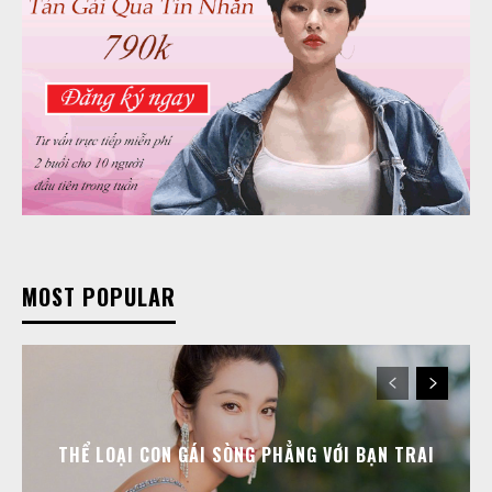
MOST POPULAR
THỂ LOẠI CON GÁI SÒNG PHẲNG VỚI BẠN TRAI