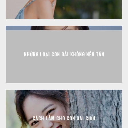
NHỮNG LOẠI CON GÁI KHÔNG NÊN TÁN
CÁCH LÀM CHO CON GÁI CƯỜI