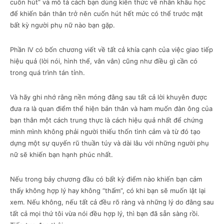
cuốn hút” và mô tả cách bạn dùng kiến thức về nhân khẩu học
để khiến bản thân trở nên cuốn hút hết mức có thể trước mặt
bất kỳ người phụ nữ nào bạn gặp.
Phần IV có bốn chương viết về tất cả khía cạnh của việc giao tiếp
hiệu quả (lời nói, hình thể, vân vân) cũng như điều gì cần có
trong quá trình tán tỉnh.
Và hãy ghi nhớ rằng nền móng đằng sau tất cả lời khuyên được
đưa ra là quan điểm thể hiện bản thân và ham muốn đàn ông của
bạn thân một cách trung thực là cách hiệu quả nhất để chứng
minh mình không phải người thiếu thốn tình cảm và từ đó tạo
dựng một sự quyến rũ thuần túy và dài lâu với những người phụ
nữ sẽ khiến bạn hạnh phúc nhất.
Nếu trong bảy chương đầu có bất kỳ điểm nào khiến bạn cảm
thấy không hợp lý hay không “thấm”, có khi bạn sẽ muốn lật lại
xem. Nếu không, nếu tất cả đều rõ ràng và những lý do đằng sau
tất cả mọi thứ tôi vừa nói đều hợp lý, thì bạn đã sẵn sàng rồi.