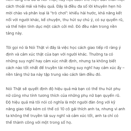
cách thoải mái và hiệu quả. Đây là điều đa số lời khuyên hẹn hò
mời chào và phân loại là “trò chơi”: khiếu hài hước, khả năng kết
nối với người khác, kể chuyện, thu hút sự chú ý, có sự quyến rũ,
và thể hiện tính dục một cách cởi mở. Đó đều nằm trong nền
tảng này.
Tôi gọi nó là Nói Thật vì đây là việc học cách giao tiếp rõ ràng ý
định và cảm xúc thật của bạn với người khác. Thường ta có
những suy nghĩ hay cảm xúc nhất định, nhưng ta không biết
cách nào tốt nhất để truyền tài những suy nghĩ hay cảm xúc ấy –
nền tảng thứ ba này tập trung vào cách làm điều đó.
Nói Thật sẽ quyết định độ hiệu quả mà bạn có thể thu hút phụ
nữ cũng như tính tương thích của những phụ nữ bạn quyến rũ.
Độ hiệu quả mà tôi nói có nghĩa là một người đàn ông với kỹ
năng giao tiếp kém có thể có 10 cô gái thích anh ta, nhưng vì anh
ta không thể truyền tải suy nghĩ và cảm xúc tốt, anh ta chỉ có
thể thành công với một trong số họ.