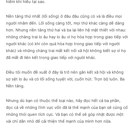
hiếm khi hiểu tại sao.
Nền tảng thứ nhất (lối sống) ở đâu đâu cũng có và là điều mọi
người nhắm đến. Lối sống càng tốt, mọi thứ khác càng dễ dàng
hơn. Nhưng nền tảng thứ hai và ba lại liên hệ mật thiết với nhau:
những chàng trai lo âu hay lo âu vì họ hòa hợp trong giao tiếp với
người khác (có khi còn quá hòa hợp trong giao tiếp với người
khác) và những chàng trai mất kết nối xã hội không biết sợ vì họ
đã mất đi liên kết trong giao tiếp với người khác.
Điều tôi muốn đề xuất ở đây là trở nên gắn kết xã hội và không
sợ sệt lo âu và có lối sống tuyệt vời, cuốn hút. Trọn bộ luôn. Ba
Nền tảng.
Nhưng dù bạn có thuộc thể loại nào, hãy đọc hết cả ba phần,
đọc cả về những lĩnh vực vốn đã là thế mạnh của bạn sẽ củng cố
những thói quen tích cực. Và bạn có thể sẽ góp nhặt được một
vài chỉ dẫn nhỏ để cải thiện thế mạnh của mình hơn nữa.