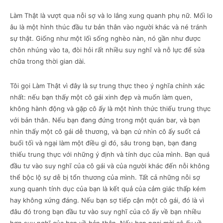
Làm Thật là vượt qua nỗi sợ và lo lắng xung quanh phụ nữ. Mối lo
âu là một hình thúc đầu tư bản thân vào người khác và né tránh
sự thật. Giống như một lối sống nghèo nàn, nó gần như được
chôn nhúng vào ta, đòi hỏi rất nhiều suy nghĩ và nỗ lực để sửa
chữa trong thời gian dài.
Tôi gọi Làm Thật vì đây là sự trung thực theo ý nghĩa chính xác
nhất: nếu bạn thấy một cô gái xinh đẹp và muốn làm quen,
không hành động và gặp cô ấy là một hình thức thiếu trung thực
với bản thân. Nếu bạn đang đứng trong một quán bar, và bạn
nhìn thấy một cô gái dễ thương, và bạn cứ nhìn cô ấy suốt cả
buổi tối và ngại làm một điều gì đó, sâu trong bạn, bạn đang
thiếu trung thực với những ý định và tính dục của mình. Bạn quá
đầu tư vào suy nghĩ của cô gái và của người khác đến nỗi không
thể bộc lộ sự dễ bị tổn thương của mình. Tất cả những nỗi sợ
xung quanh tính dục của bạn là kết quả của cảm giác thấp kém
hay không xứng đáng. Nếu bạn sợ tiếp cận một cô gái, đó là vì
đâu đó trong bạn đầu tư vào suy nghĩ của cô ấy về bạn nhiều