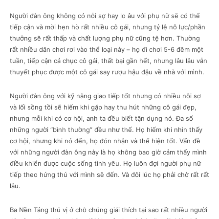
Người đàn ông không có nỗi sợ hay lo âu với phụ nữ sẽ có thể
tiếp cận và mời hẹn hò rất nhiều cô gái, nhưng tỷ lệ nỗ lực/phần
thưởng sẽ rất thấp và chất lượng phụ nữ cũng tệ hơn. Thường
rất nhiều dân chơi rơi vào thể loại này – họ đi chơi 5-6 đêm một
tuần, tiếp cận cả chục cô gái, thất bại gần hết, nhưng lâu lâu vẫn
thuyết phục được một cô gái say rượu hậu đậu về nhà với mình.
Người đàn ông với kỹ năng giao tiếp tốt nhưng có nhiều nỗi sợ
và lối sồng tồi sẽ hiếm khi gặp hay thu hút những cô gái đẹp,
nhưng mỗi khi có cơ hội, anh ta đều biết tận dụng nó. Đa số
những người “bình thường” đều như thế. Họ hiếm khi nhìn thấy
cơ hội, nhưng khi nó đến, họ đón nhận và thể hiện tốt. Vấn đề
với những người đàn ông này là họ không bao giờ cảm thấy mình
điều khiển được cuộc sống tình yêu. Họ luôn đợi người phụ nữ
tiếp theo hứng thú với mình sẽ đến. Và đôi lúc họ phải chờ rất rất
lâu.
Ba Nền Tảng thú vị ở chỗ chúng giải thích tại sao rất nhiều người