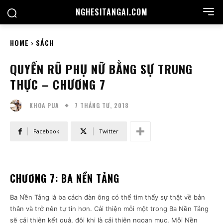
NGHESITANGAI.COM
HOME
SÁCH
QUYẾN RŨ PHỤ NỮ BẰNG SỰ TRUNG
THỰC – CHƯƠNG 7
7 THÁNG TƯ, 2018
KHOA PUA
Facebook
Twitter
CHƯƠNG 7: BA NỀN TẢNG
Ba Nền Tảng là ba cách đàn ông có thể tìm thấy sự thật về bản
thân và trở nên tự tin hơn. Cải thiện mỗi một trong Ba Nền Tảng
sẽ cải thiện kết quả, đôi khi là cải thiện ngoạn mục. Mỗi Nền