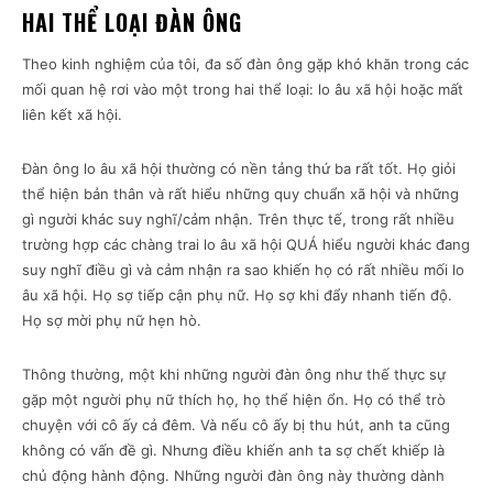
HAI THỂ LOẠI ĐÀN ÔNG
Theo kinh nghiệm của tôi, đa số đàn ông gặp khó khăn trong các
mối quan hệ rơi vào một trong hai thể loại: lo âu xã hội hoặc mất
liên kết xã hội.
Đàn ông lo âu xã hội thường có nền tảng thứ ba rất tốt. Họ giỏi
thể hiện bản thân và rất hiểu những quy chuẩn xã hội và những
gì người khác suy nghĩ/cảm nhận. Trên thực tế, trong rất nhiều
trường hợp các chàng trai lo âu xã hội QUÁ hiểu người khác đang
suy nghĩ điều gì và cảm nhận ra sao khiến họ có rất nhiều mối lo
âu xã hội. Họ sợ tiếp cận phụ nữ. Họ sợ khi đẩy nhanh tiến độ.
Họ sợ mời phụ nữ hẹn hò.
Thông thường, một khi những người đàn ông như thế thực sự
gặp một người phụ nữ thích họ, họ thể hiện ổn. Họ có thể trò
chuyện với cô ấy cả đêm. Và nếu cô ấy bị thu hút, anh ta cũng
không có vấn đề gì. Nhưng điều khiến anh ta sợ chết khiếp là
chủ động hành động. Những người đàn ông này thường dành