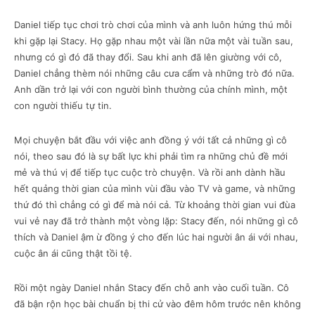
Daniel tiếp tục chơi trò chơi của mình và anh luôn hứng thú mỗi
khi gặp lại Stacy. Họ gặp nhau một vài lần nữa một vài tuần sau,
nhưng có gì đó đã thay đổi. Sau khi anh đã lên giường với cô,
Daniel chẳng thèm nói những câu cưa cẩm và những trò đó nữa.
Anh dần trở lại với con người bình thường của chính mình, một
con người thiếu tự tin.
Mọi chuyện bắt đầu với việc anh đồng ý với tất cả những gì cô
nói, theo sau đó là sự bất lực khi phải tìm ra những chủ đề mới
mẻ và thú vị để tiếp tục cuộc trò chuyện. Và rồi anh dành hầu
hết quảng thời gian của mình vùi đầu vào TV và game, và những
thứ đó thì chẳng có gì để mà nói cả. Từ khoảng thời gian vui đùa
vui vẻ nay đã trở thành một vòng lặp: Stacy đến, nói những gì cô
thích và Daniel ậm ừ đồng ý cho đến lúc hai người ân ái với nhau,
cuộc ân ái cũng thật tồi tệ.
Rồi một ngày Daniel nhắn Stacy đến chỗ anh vào cuối tuần. Cô
đã bận rộn học bài chuẩn bị thi cử vào đêm hôm trước nên không