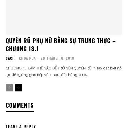
QUYẾN RŨ PHỤ NỮ BẰNG SỰ TRUNG THỰC –
CHƯƠNG 13.1
SÁCH
KHOA PUA
-
29 THÁNG TƯ, 2018
CHƯƠNG 13: LÀM THẾ NÀO ĐỂ TRỞ NÊN QUYẾN RŨ? “Hãy đặc biệt nỗ
lực để ngừng giao tiếp với nhau, để chúng ta có...
COMMENTS
LEAVE A REPLY