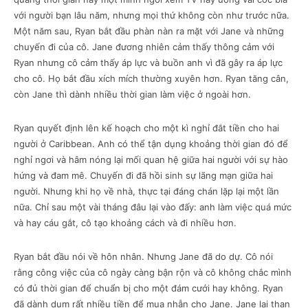
với người bạn lâu năm, nhưng mọi thứ không còn như trước nữa.
Một năm sau, Ryan bắt đầu phàn nàn ra mặt với Jane và những
chuyến đi của cô. Jane đương nhiên cảm thấy thông cảm với
Ryan nhưng cô cảm thấy áp lực và buồn anh vì đã gây ra áp lực
cho cô. Họ bắt đầu xích mích thường xuyên hơn. Ryan tăng cân,
còn Jane thì dành nhiều thời gian làm việc ở ngoài hơn.
Ryan quyết định lên kế hoạch cho một kì nghỉ đắt tiền cho hai
người ở Caribbean. Anh có thể tận dụng khoảng thời gian đó để
nghỉ ngơi và hâm nóng lại mối quan hệ giữa hai người với sự hào
hứng và đam mê. Chuyến đi đã hồi sinh sự lãng mạn giữa hai
người. Nhưng khi họ về nhà, thực tại đáng chán lặp lại một lần
nữa. Chỉ sau một vài tháng đâu lại vào đấy: anh làm việc quá mức
và hay cáu gắt, cô tạo khoảng cách và đi nhiều hơn.
Ryan bắt đầu nói về hôn nhân. Nhưng Jane đã do dự. Cô nói
rằng công việc của cô ngày càng bận rộn và cô không chắc mình
có đủ thời gian để chuẩn bị cho một đám cưới hay không. Ryan
đã dành dụm rất nhiều tiền để mua nhẫn cho Jane. Jane lại than