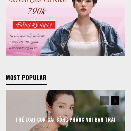
MOST POPULAR
THỂ LOẠI CON GÁI SÒNG PHẲNG VỚI BẠN TRAI