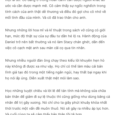
ước và cần được mạnh mẽ. Cô cảm thấy sự ngốc nghếch trong
tính cách của anh thật dễ thương và điều đó gợi cho cô nhớ về
mối tình đầu của mình. Và cô đã trao thân cho anh.
Nhưng những lời hoa mĩ và kĩ thuật trong sách vở cũng có giới
hạn, mức độ thật sự của sự đầu tư dần hé lộ ra. Hành động của
Daniel trở nên bất thường và nó làm Stacy chán ghét, dẫn đến
việc cô cạch mặt anh sau màn cãi cọ qua tin nhắn.
Nhưng nhiều người đàn ông chạy theo kiểu lời khuyên hẹn hò
này không đi được xa như vậy. Họ chỉ có thể làm màu cái bản
lĩnh giả tạo đó trong một tiếng ngắn ngủi, hay thất bại ngay khi
họ nói ấp úng. Diễn xuất thật mệt mỏi làm sao.
Học những tuyệt chiêu và lời lẽ để tán tỉnh mà không sửa chữa
bản thân để giảm đi sự lệ thuộc thì cũng giống như dùng băng cá
nhân để trị gãy xương. Nó chỉ cho ta giây phút khuây khỏa nhất
thời trước một vấn đề muôn thuở. Nó sẽ gây ra nhiều áp lực hơn.
Và cuối cùng ta sẽ cảm thấy bản thân tồi tệ hơn.