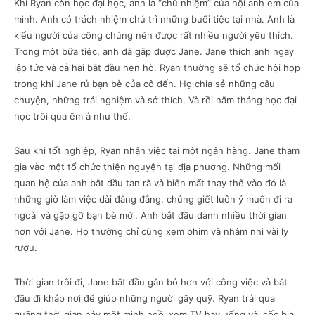
Khi Ryan còn học đại học, anh là “chủ nhiệm” của hội anh em của
mình. Anh có trách nhiệm chủ trì những buổi tiệc tại nhà. Anh là
kiểu người của công chúng nên được rất nhiều người yêu thích.
Trong một bữa tiệc, anh đã gặp được Jane. Jane thích anh ngay
lập tức và cả hai bắt đầu hẹn hò. Ryan thường sẽ tổ chức hội họp
trong khi Jane rủ bạn bè của cô đến. Họ chia sẻ những câu
chuyện, những trải nghiệm và sở thích. Và rồi năm tháng học đại
học trôi qua êm ả như thế.
Sau khi tốt nghiệp, Ryan nhận việc tại một ngân hàng. Jane tham
gia vào một tổ chức thiện nguyện tại địa phương. Những mối
quan hệ của anh bắt đầu tan rã và biến mất thay thế vào đó là
những giờ làm việc dài đằng đẳng, chúng giết luôn ý muốn đi ra
ngoài và gặp gỡ bạn bè mới. Anh bắt đầu dành nhiều thời gian
hơn với Jane. Họ thường chỉ cũng xem phim và nhâm nhi vài ly
rượu.
Thời gian trôi đi, Jane bắt đầu gắn bó hơn với công việc và bắt
đầu đi khắp nơi để giúp những người gây quỹ. Ryan trải qua
quãng thời gian này một mình ngồi xem TV hay uống vài cốc bia