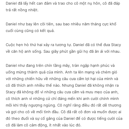
Daniel đã lấy hết can đảm và trao cho cô một nụ hôn, cô đã đáp
trả rất nồng nhiệt.
Daniel như bay lên cõi tiên, sau bao nhiêu năm tháng cực khổ
cuối cùng cũng có kết quả.
Cuộc hẹn hò thứ hai xảy ra tương tự. Daniel đã có thể đưa Stacy
về căn hộ anh sống. Sau giây phút gần gũi họ đã ân ái với nhau.
Daniel như đang trên chín tầng mây, tràn ngập hạnh phúc và
uống mừng thành quả của mình. Anh ta lên mạng và chém gió
với những chiến hữu về những câu cưa cẩm lợi hại của mình và
cô đã thích anh nhiều thế nào. Nhưng Daniel đã không nhận ra
Stacy đã không đổ vì những câu cưa cẩm và mưu mẹo của anh,
cô thích anh vì những cử chỉ đáng mến khi anh cười chính mình
mỗi khi thấy ngượng ngùng. Cô nghĩ rằng điều đó rất dễ thương
và gợi cho cô về mối tình đầu. Cô đã rất cô đơn và muốn được ai
đó theo đuổi và sự cố gắng của Daniel để có được tiếng cười của
cô đã làm cô cảm động, ít nhất vào lúc đó.