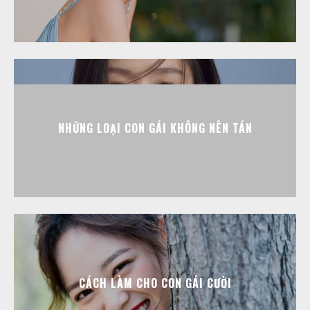
NHỮNG LOẠI CON GÁI KHÔNG NÊN TÁN
CÁCH LÀM CHO CON GÁI CƯỜI