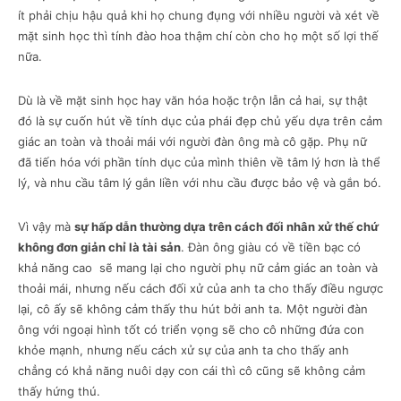
ít phải chịu hậu quả khi họ chung đụng với nhiều người và xét về
mặt sinh học thì tính đào hoa thậm chí còn cho họ một số lợi thế
nữa.
Dù là về mặt sinh học hay văn hóa hoặc trộn lẫn cả hai, sự thật
đó là sự cuốn hút về tính dục của phái đẹp chủ yếu dựa trên cảm
giác an toàn và thoải mái với người đàn ông mà cô gặp. Phụ nữ
đã tiến hóa với phần tính dục của mình thiên về tâm lý hơn là thể
lý, và nhu cầu tâm lý gắn liền với nhu cầu được bảo vệ và gắn bó.
Vì vậy mà
sự hấp dẫn thường dựa trên cách đối nhân xử thế chứ
không đơn giản chỉ là tài sản
. Đàn ông giàu có về tiền bạc có
khả năng cao sẽ mang lại cho người phụ nữ cảm giác an toàn và
thoải mái, nhưng nếu cách đối xử của anh ta cho thấy điều ngược
lại, cô ấy sẽ không cảm thấy thu hút bởi anh ta. Một người đàn
ông với ngoại hình tốt có triển vọng sẽ cho cô những đứa con
khỏe mạnh, nhưng nếu cách xử sự của anh ta cho thấy anh
chẳng có khả năng nuôi dạy con cái thì cô cũng sẽ không cảm
thấy hứng thú.