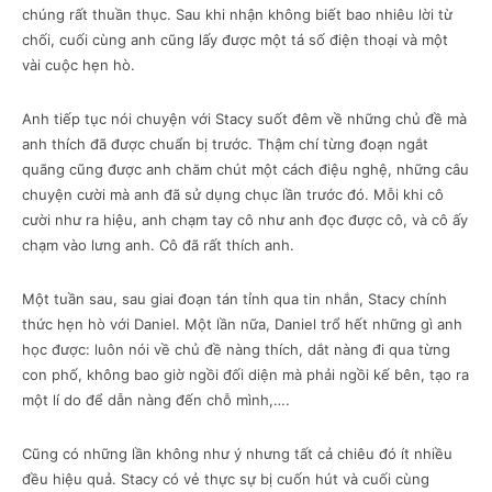
chúng rất thuần thục. Sau khi nhận không biết bao nhiêu lời từ
chối, cuối cùng anh cũng lấy được một tá số điện thoại và một
vài cuộc hẹn hò.
Anh tiếp tục nói chuyện với Stacy suốt đêm về những chủ đề mà
anh thích đã được chuẩn bị trước. Thậm chí từng đoạn ngắt
quãng cũng được anh chăm chút một cách điệu nghệ, những câu
chuyện cười mà anh đã sử dụng chục lần trước đó. Mỗi khi cô
cười như ra hiệu, anh chạm tay cô như anh đọc được cô, và cô ấy
chạm vào lưng anh. Cô đã rất thích anh.
Một tuần sau, sau giai đoạn tán tỉnh qua tin nhắn, Stacy chính
thức hẹn hò với Daniel. Một lần nữa, Daniel trổ hết những gì anh
học được: luôn nói về chủ đề nàng thích, dắt nàng đi qua từng
con phố, không bao giờ ngồi đối diện mà phải ngồi kế bên, tạo ra
một lí do để dẫn nàng đến chỗ mình,….
Cũng có những lần không như ý nhưng tất cả chiêu đó ít nhiều
đều hiệu quả. Stacy có vẻ thực sự bị cuốn hút và cuối cùng