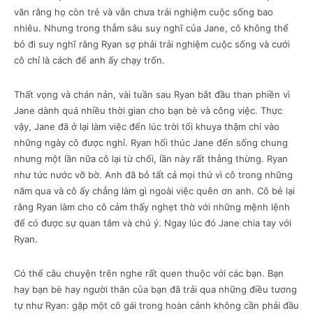
vãn rằng họ còn trẻ và vẫn chưa trải nghiệm cuộc sống bao
nhiêu. Nhưng trong thẳm sâu suy nghĩ của Jane, cô không thể
bỏ đi suy nghĩ rằng Ryan sợ phải trải nghiệm cuộc sống và cưới
cô chỉ là cách để anh ấy chạy trốn.
Thất vọng và chán nản, vài tuần sau Ryan bắt đầu than phiền vì
Jane dành quá nhiều thời gian cho bạn bè và công việc. Thực
vậy, Jane đã ở lại làm việc đến lúc trời tối khuya thậm chí vào
những ngày cô được nghỉ. Ryan hối thúc Jane đến sống chung
nhưng một lần nữa cô lại từ chối, lần này rất thẳng thừng. Ryan
như tức nước vỡ bờ. Anh đã bỏ tất cả mọi thứ vì cô trong những
năm qua và cô ấy chẳng làm gì ngoài việc quên ơn anh. Cô bẻ lại
rằng Ryan làm cho cô cảm thấy nghẹt thờ với những mệnh lệnh
để có được sự quan tâm và chú ý. Ngay lúc đó Jane chia tay với
Ryan.
Có thể câu chuyện trên nghe rất quen thuộc với các bạn. Bạn
hay bạn bè hay người thân của bạn đã trải qua những điều tương
tự như Ryan: gặp một cô gái trong hoàn cảnh không cần phải đầu