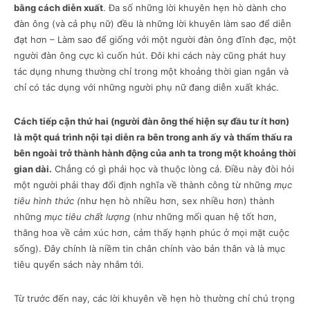
bằng cách diễn xuất
. Đa số những lời khuyên hẹn hò dành cho
đàn ông (và cả phụ nữ) đều là những lời khuyên làm sao để diễn
đạt hơn – Làm sao để giống với một người đàn ông đĩnh đạc, một
người đàn ông cực kì cuốn hút. Đôi khi cách này cũng phát huy
tác dụng nhưng thường chỉ trong một khoảng thời gian ngắn và
chỉ có tác dụng với những người phụ nữ đang diễn xuất khác.
Cách tiếp cận thứ hai (người đàn ông thể hiện sự đầu tư ít hơn)
là một quá trình nội tại diễn ra bên trong anh ấy và thẩm thấu ra
bên ngoài trở thành hành động của anh ta trong một khoảng thời
gian dài.
Chẳng có gì phải học và thuộc lòng cả. Điều này đòi hỏi
một người phải thay đổi định nghĩa về thành công từ những
mục
tiêu hình thức (
như hẹn hò nhiều hơn, sex nhiều hơn) thành
những
mục tiêu chất lượng
(như những mối quan hệ tốt hơn,
thăng hoa về cảm xúc hơn, cảm thấy hạnh phúc ở mọi mặt cuộc
sống). Đây chính là niềm tin chân chính vào bản thân và là mục
tiêu quyển sách này nhắm tới.
Từ trước đến nay, các lời khuyên về hẹn hò thường chỉ chú trọng