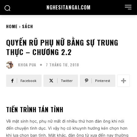
NGHESITANGAI.COM
HOME
SÁCH
QUYẾN RŨ PHỤ NỮ BẰNG SỰ TRUNG
THỰC – CHƯƠNG 2.2
7 THÁNG TƯ, 2018
KHOA PUA
Facebook
Twitter
Pinterest
TIẾN TRÌNH TÁN TỈNH
Về mặt sinh học, phụ nữ mất đi nhiều thứ hơn đàn ông khi nói
đến chuyện tình dục. Vì vậy họ có khuynh hướng kén chọn hơn
khi lựa chọn bạn tình. Mặt khác, đàn ông từ xưa đến nay thường