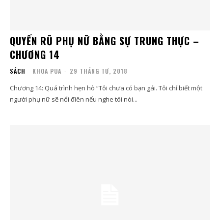
QUYẾN RŨ PHỤ NỮ BẰNG SỰ TRUNG THỰC –
CHƯƠNG 14
SÁCH
KHOA PUA
-
29 THÁNG TƯ, 2018
Chương 14: Quá trình hẹn hò “Tôi chưa có bạn gái. Tôi chỉ biết một
người phụ nữ sẽ nổi điên nếu nghe tôi nói...