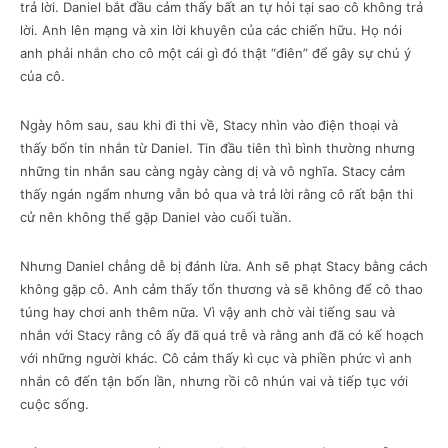
trả lời. Daniel bắt đầu cảm thấy bất an tự hỏi tại sao cô không trả
lời. Anh lên mạng và xin lời khuyên của các chiến hữu. Họ nói
anh phải nhắn cho cô một cái gì đó thật “điên” để gây sự chú ý
của cô.
Ngày hôm sau, sau khi đi thi về, Stacy nhìn vào điện thoại và
thấy bốn tin nhắn từ Daniel. Tin đầu tiên thì bình thường nhưng
những tin nhắn sau càng ngày càng dị và vô nghĩa. Stacy cảm
thấy ngán ngẩm nhưng vẫn bỏ qua và trả lời rằng cô rất bận thi
cử nên không thể gặp Daniel vào cuối tuần.
Nhưng Daniel chẳng dễ bị đánh lừa. Anh sẽ phạt Stacy bằng cách
không gặp cô. Anh cảm thấy tổn thương và sẽ không để cô thao
túng hay chơi anh thêm nữa. Vì vậy anh chờ vài tiếng sau và
nhắn với Stacy rằng cô ấy đã quá trễ và rằng anh đã có kế hoạch
với những người khác. Cô cảm thấy kì cục và phiền phức vì anh
nhắn cô đến tận bốn lần, nhưng rồi cô nhún vai và tiếp tục với
cuộc sống.