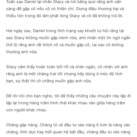
Tuần sau Daniel lại nhắn Stacy và nói bâng quơ rằng anh sẵn
sàng để gặp cô nếu cô có thiện chí. Giọng điệu thương hại và
thiếu tôn trọng đó làm phật lòng Stacy và cô đã không trả lời.
Hai ngày sau, Daniel trong tình trạng say khướt tự hỏi rằng tại
sao Stacy không muốn gặp mình nữa, anh nhắn một tin ngớ ngẩn
thổ lộ rằng anh rất thích cô và muốn gặp cô, tại sao cô không
thương anh nữa.
Stacy cảm thấy hoàn toàn bối rối và chán ngán, cô nhắn với anh
rằng anh là một chàng trai tốt nhưng hãy dừng ở mức độ tình
bạn, sự thật thì cô chẳng muốn gặp anh nữa.
Để tôi nói cho bạn nghe, tôi đã thấy những câu chuyện này lặp đi
lặp lại trong hàng trăm hình thái khác nhau vào giữa hàng trăm
con người khác nhau.
Chàng gặp nàng. Chàng tỏ vẻ đầu tư vào nàng ít hơn là nàng vào
chàng, tình dục hay mối quan hệ bắt đầu, chàng đầu tư vào nàng