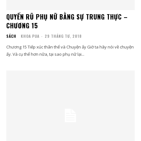
QUYẾN RŨ PHỤ NỮ BẰNG SỰ TRUNG THỰC –
CHƯƠNG 15
SÁCH
KHOA PUA
-
29 THÁNG TƯ, 2018
Chương 15 Tiếp xúc thân thể và Chuyện ấy ​Giờ ta hãy nói về chuyện
ấy. Và cụ thể hơn nữa, tại sao phụ nữ lại...