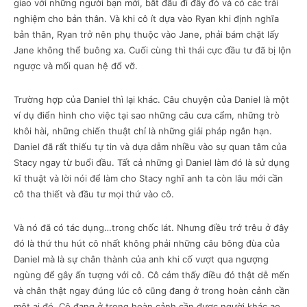
giao với những người bạn mới, bắt đầu đi đây đó và có các trải
nghiệm cho bản thân. Và khi cô ít dựa vào Ryan khi định nghĩa
bản thân, Ryan trở nên phụ thuộc vào Jane, phải bám chặt lấy
Jane không thể buông xa. Cuối cùng thì thái cực đầu tư đã bị lộn
ngược và mối quan hệ đổ vỡ.
Trường hợp của Daniel thì lại khác. Câu chuyện của Daniel là một
ví dụ điển hình cho việc tại sao những câu cưa cẩm, những trò
khôi hài, những chiến thuật chỉ là những giải pháp ngắn hạn.
Daniel đã rất thiếu tự tin và dựa dẫm nhiều vào sự quan tâm của
Stacy ngay từ buổi đầu. Tất cả những gì Daniel làm đó là sử dụng
kĩ thuật và lời nói để làm cho Stacy nghĩ anh ta còn lâu mới cần
cô tha thiết và đầu tư mọi thứ vào cô.
Và nó đã có tác dụng…trong chốc lát. Nhưng điều trớ trêu ở đây
đó là thứ thu hút cô nhất không phải những câu bông đùa của
Daniel mà là sự chân thành của anh khi cố vượt qua ngượng
ngùng để gây ấn tượng với cô. Cô cảm thấy điều đó thật dễ mến
và chân thật ngay đúng lúc cô cũng đang ở trong hoàn cảnh cần
một ai đó. Cô đang ở trong hoàn cảnh cần được người khác ao